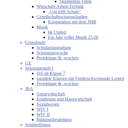
Stopmotion Filme
Wirtschaft-Arbeit-Technik
„Uni trifft Schule“
Gesellschaftswissenschaften
Kooperation mit dem JMB
Musik
6k United
Ein Jahr voller Musik 25/26
Grundstufe
Schulanfangsphase
Schnupperwoche
Projekttage & -wochen
GE
Sekundarstufe I
ISS ab Klasse 7
parallele Klassen mit Förderschwerpunkt Lernen
Projekttage & -wochen
IBA
Agrarwirtschaft
Ernährung und Hauswirtschaft
Sozialwesen
WIV I
WIV II
Bildungsbegleitung
Schülerfirmen