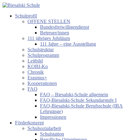
Zum
Inhalt
Schulprofil
springen
Biesalski
OFFENE STELLEN
Schule
Bundesfreiwilligendienst
Betreuer/innen
Förderzentrum
111 jähriges Jubiläum
körperliche
111 Jahre – eine Ausstellung
und
Schulstruktur
motorische
Schulprogramm
Entwicklung
Leitbild
KOBI-Ko
Chronik
Erasmus+
Kooperationen
FAQ
FAQ – Biesalski-Schule allgemein
FAQ-Biesalski-Schule Sekundarstufe I
FAQ-Biesalski-Schule Berufsschule (IBA
Lehrgänge)
Impressionen
Förderkonzept
Schulsozialarbeit
Schulstation
Berufliche Orientierung