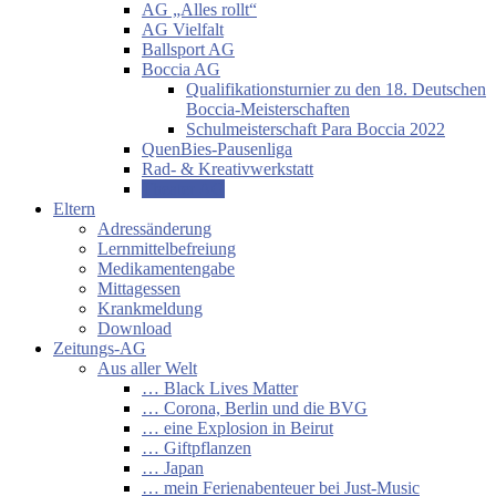
AG „Alles rollt“
AG Vielfalt
Ballsport AG
Boccia AG
Qualifikationsturnier zu den 18. Deutschen
Boccia-Meisterschaften
Schulmeisterschaft Para Boccia 2022
QuenBies-Pausenliga
Rad- & Kreativwerkstatt
Theater AG
Eltern
Adressänderung
Lernmittelbefreiung
Medikamentengabe
Mittagessen
Krankmeldung
Download
Zeitungs-AG
Aus aller Welt
… Black Lives Matter
… Corona, Berlin und die BVG
… eine Explosion in Beirut
… Giftpflanzen
… Japan
… mein Ferienabenteuer bei Just-Music