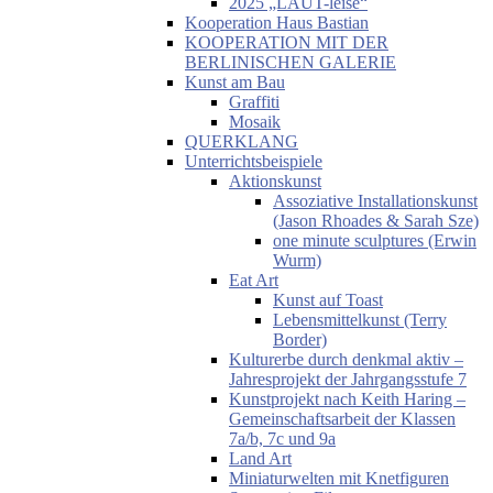
2025 „LAUT-leise“
Kooperation Haus Bastian
KOOPERATION MIT DER
BERLINISCHEN GALERIE
Kunst am Bau
Graffiti
Mosaik
QUERKLANG
Unterrichtsbeispiele
Aktionskunst
Assoziative Installationskunst
(Jason Rhoades & Sarah Sze)
one minute sculptures (Erwin
Wurm)
Eat Art
Kunst auf Toast
Lebensmittelkunst (Terry
Border)
Kulturerbe durch denkmal aktiv –
Jahresprojekt der Jahrgangsstufe 7
Kunstprojekt nach Keith Haring –
Gemeinschaftsarbeit der Klassen
7a/b, 7c und 9a
Land Art
Miniaturwelten mit Knetfiguren