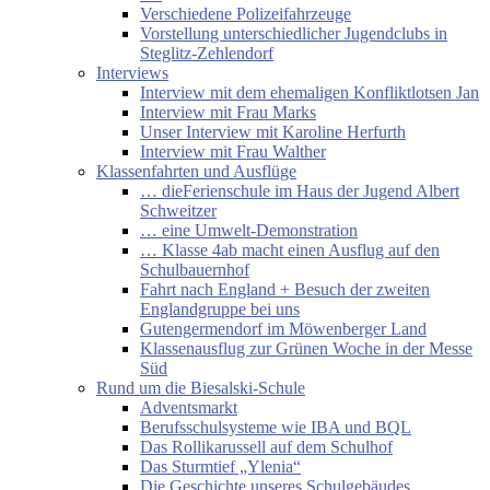
Verschiedene Polizeifahrzeuge
Vorstellung unterschiedlicher Jugendclubs in
Steglitz-Zehlendorf
Interviews
Interview mit dem ehemaligen Konfliktlotsen Jan
Interview mit Frau Marks
Unser Interview mit Karoline Herfurth
Interview mit Frau Walther
Klassenfahrten und Ausflüge
… dieFerienschule im Haus der Jugend Albert
Schweitzer
… eine Umwelt-Demonstration
… Klasse 4ab macht einen Ausflug auf den
Schulbauernhof
Fahrt nach England + Besuch der zweiten
Englandgruppe bei uns
Gutengermendorf im Möwenberger Land
Klassenausflug zur Grünen Woche in der Messe
Süd
Rund um die Biesalski-Schule
Adventsmarkt
Berufsschulsysteme wie IBA und BQL
Das Rollikarussell auf dem Schulhof
Das Sturmtief „Ylenia“
Die Geschichte unseres Schulgebäudes