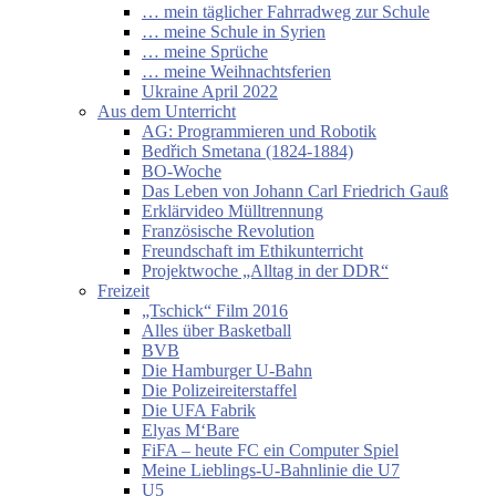
… mein täglicher Fahrradweg zur Schule
… meine Schule in Syrien
… meine Sprüche
… meine Weihnachtsferien
Ukraine April 2022
Aus dem Unterricht
AG: Programmieren und Robotik
Bedřich Smetana (1824-1884)
BO-Woche
Das Leben von Johann Carl Friedrich Gauß
Erklärvideo Mülltrennung
Französische Revolution
Freundschaft im Ethikunterricht
Projektwoche „Alltag in der DDR“
Freizeit
„Tschick“ Film 2016
Alles über Basketball
BVB
Die Hamburger U-Bahn
Die Polizeireiterstaffel
Die UFA Fabrik
Elyas M‘Bare
FiFA – heute FC ein Computer Spiel
Meine Lieblings-U-Bahnlinie die U7
U5