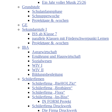
Ein Jahr voller Musik 25/26
Grundstufe
Schulanfangsphase
Schnupperwoche
Projekttage & -wochen
GE
Sekundarstufe I
ISS ab Klasse 7
parallele Klassen mit Förderschwerpunkt Lernen
Projekttage & -wochen
IBA
Agrarwirtschaft
Ernährung und Hauswirtschaft
Sozialwesen
WIV I
WIV II
Bildungsbegleitung
Schülerfirmen
Schülerfirma „BieHOLZki“
Schülerfirma „Brotbären“
Schülerfirma „Flora“
Schülerfirma „Im-Biss“
IN FORM Projekt
Schülerfirma Druckwerk
Die Firma Druckwerk