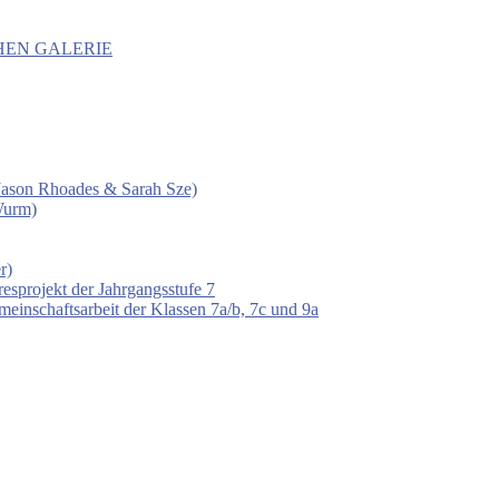
HEN GALERIE
 (Jason Rhoades & Sarah Sze)
Wurm)
r)
esprojekt der Jahrgangsstufe 7
einschaftsarbeit der Klassen 7a/b, 7c und 9a