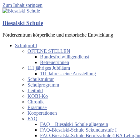
Zum Inhalt springen
Biesalski Schule
Förderzentrum körperliche und motorische Entwicklung
Schulprofil
OFFENE STELLEN
Bundesfreiwilligendienst
Betreuer/innen
111 jähriges Jubiläum
111 Jahre – eine Ausstellung
Schulstruktur
Schulprogramm
Leitbild
KOBI-Ko
Chronik
Erasmus+
Kooperationen
FAQ
FAQ – Biesalski-Schule allgemein
FAQ-Biesalski-Schule Sekundarstufe I
FAQ-Biesalski-Schule Berufsschule (IBA Lehrgä