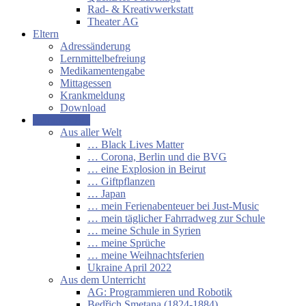
Rad- & Kreativwerkstatt
Theater AG
Eltern
Adressänderung
Lernmittelbefreiung
Medikamentengabe
Mittagessen
Krankmeldung
Download
Zeitungs-AG
Aus aller Welt
… Black Lives Matter
… Corona, Berlin und die BVG
… eine Explosion in Beirut
… Giftpflanzen
… Japan
… mein Ferienabenteuer bei Just-Music
… mein täglicher Fahrradweg zur Schule
… meine Schule in Syrien
… meine Sprüche
… meine Weihnachtsferien
Ukraine April 2022
Aus dem Unterricht
AG: Programmieren und Robotik
Bedřich Smetana (1824-1884)