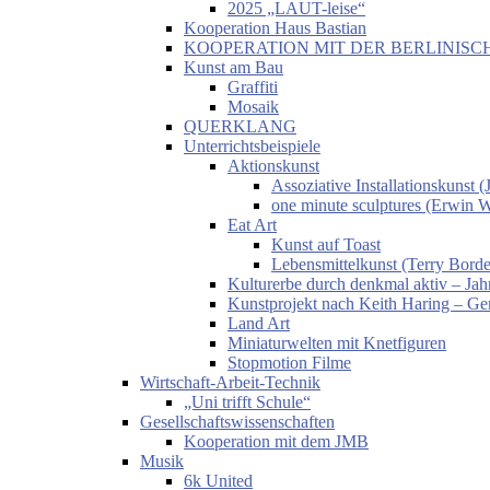
2025 „LAUT-leise“
Kooperation Haus Bastian
KOOPERATION MIT DER BERLINISC
Kunst am Bau
Graffiti
Mosaik
QUERKLANG
Unterrichtsbeispiele
Aktionskunst
Assoziative Installationskunst
one minute sculptures (Erwin 
Eat Art
Kunst auf Toast
Lebensmittelkunst (Terry Borde
Kulturerbe durch denkmal aktiv – Jahr
Kunstprojekt nach Keith Haring – Gem
Land Art
Miniaturwelten mit Knetfiguren
Stopmotion Filme
Wirtschaft-Arbeit-Technik
„Uni trifft Schule“
Gesellschaftswissenschaften
Kooperation mit dem JMB
Musik
6k United