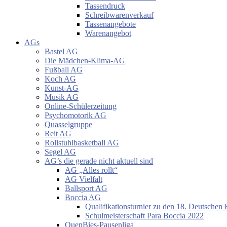
Tassendruck
Schreibwarenverkauf
Tassenangebote
Warenangebot
AGs
Bastel AG
Die Mädchen-Klima-AG
Fußball AG
Koch AG
Kunst-AG
Musik AG
Online-Schülerzeitung
Psychomotorik AG
Quasselgruppe
Reit AG
Rollstuhlbasketball AG
Segel AG
AG’s die gerade nicht aktuell sind
AG „Alles rollt“
AG Vielfalt
Ballsport AG
Boccia AG
Qualifikationsturnier zu den 18. Deutschen 
Schulmeisterschaft Para Boccia 2022
QuenBies-Pausenliga