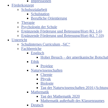
Impressionen
Förderkonzept
Schulsozialarbeit
Schulstation
Berufliche Orientierung
Therapie
Psychologin der Schule
Ergänzende Förderung und Betreuung/Hort (Kl. 1-6)
Ergänzende Förderung und Betreuung/Hort (Kl. 7-10)
Unterricht
Schulinternes Curriculum „SiC“
Fachbereiche
Englisch
Hoher Besuch – der amerikanische Botschaf
Ethik
Projekte
Naturwissenschaften
Chemie
Physik
Biologie
Tag der Naturwissenschaften 2016 (Achtung:
Mathematik
Tag der Mathematik 2020
Mathematik außerhalb des Klassenraumes
Deutsch