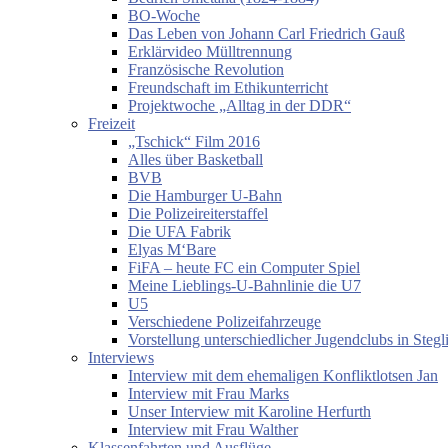
BO-Woche
Das Leben von Johann Carl Friedrich Gauß
Erklärvideo Mülltrennung
Französische Revolution
Freundschaft im Ethikunterricht
Projektwoche „Alltag in der DDR“
Freizeit
„Tschick“ Film 2016
Alles über Basketball
BVB
Die Hamburger U-Bahn
Die Polizeireiterstaffel
Die UFA Fabrik
Elyas M‘Bare
FiFA – heute FC ein Computer Spiel
Meine Lieblings-U-Bahnlinie die U7
U5
Verschiedene Polizeifahrzeuge
Vorstellung unterschiedlicher Jugendclubs in Stegl
Interviews
Interview mit dem ehemaligen Konfliktlotsen Jan
Interview mit Frau Marks
Unser Interview mit Karoline Herfurth
Interview mit Frau Walther
Klassenfahrten und Ausflüge