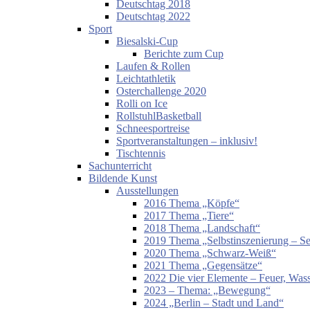
Deutschtag 2018
Deutschtag 2022
Sport
Biesalski-Cup
Berichte zum Cup
Laufen & Rollen
Leichtathletik
Osterchallenge 2020
Rolli on Ice
RollstuhlBasketball
Schneesportreise
Sportveranstaltungen – inklusiv!
Tischtennis
Sachunterricht
Bildende Kunst
Ausstellungen
2016 Thema „Köpfe“
2017 Thema „Tiere“
2018 Thema „Landschaft“
2019 Thema „Selbstinszenierung – Sel
2020 Thema „Schwarz-Weiß“
2021 Thema „Gegensätze“
2022 Die vier Elemente – Feuer, Wass
2023 – Thema: „Bewegung“
2024 „Berlin – Stadt und Land“