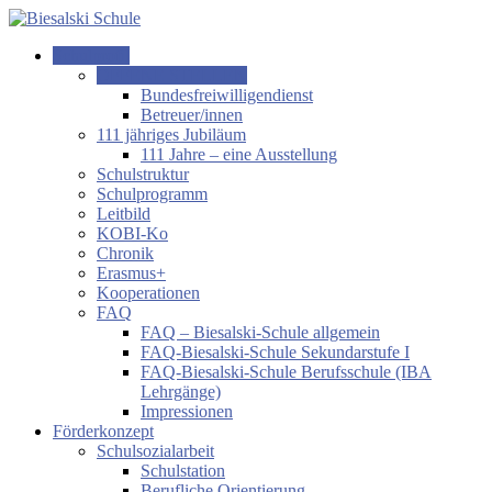
Zum
Inhalt
Schulprofil
springen
Biesalski
OFFENE STELLEN
Schule
Bundesfreiwilligendienst
Betreuer/innen
Förderzentrum
111 jähriges Jubiläum
körperliche
111 Jahre – eine Ausstellung
und
Schulstruktur
motorische
Schulprogramm
Entwicklung
Leitbild
KOBI-Ko
Chronik
Erasmus+
Kooperationen
FAQ
FAQ – Biesalski-Schule allgemein
FAQ-Biesalski-Schule Sekundarstufe I
FAQ-Biesalski-Schule Berufsschule (IBA
Lehrgänge)
Impressionen
Förderkonzept
Schulsozialarbeit
Schulstation
Berufliche Orientierung