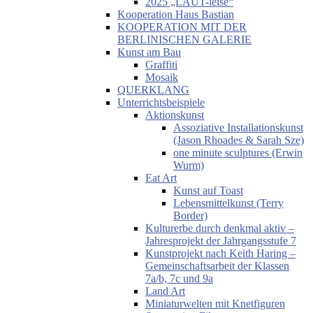
2025 „LAUT-leise“
Kooperation Haus Bastian
KOOPERATION MIT DER
BERLINISCHEN GALERIE
Kunst am Bau
Graffiti
Mosaik
QUERKLANG
Unterrichtsbeispiele
Aktionskunst
Assoziative Installationskunst
(Jason Rhoades & Sarah Sze)
one minute sculptures (Erwin
Wurm)
Eat Art
Kunst auf Toast
Lebensmittelkunst (Terry
Border)
Kulturerbe durch denkmal aktiv –
Jahresprojekt der Jahrgangsstufe 7
Kunstprojekt nach Keith Haring –
Gemeinschaftsarbeit der Klassen
7a/b, 7c und 9a
Land Art
Miniaturwelten mit Knetfiguren