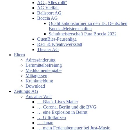
AG „Alles rollt“
AG Vielfalt
Ballsport AG
Boccia AG
Qualifikationsturnier zu den 18. Deutschen
Boccia-Meisterschaften
Schulmeisterschaft Para Boccia 2022
QuenBies-Pausenliga
Rad- & Kreativwerkstatt
Theater AG
Eltern
Adressänderung
Lernmittelbefreiung
Medikamentengabe
Mittagessen
Krankmeldung
Download
Zeitungs-AG
Aus aller Welt
… Black Lives Matter
… Corona, Berlin und die BVG
… eine Explosion in Beirut
… Giftpflanzen
… Japan
… mein Ferienabenteuer bei Just-Music