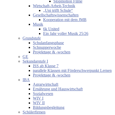
Stopmotion Filme
Wirtschaft-Arbeit-Technik
„Uni trifft Schule“
Gesellschaftswissenschaften
Kooperation mit dem JMB
Musik
6k United
Ein Jahr voller Musik 25/26
Grundstufe
Schulanfangsphase
Schnupperwoche
Projekttage & -wochen
GE
Sekundarstufe I
ISS ab Klasse 7
parallele Klassen mit Förderschwerpunkt Lernen
Projekttage & -wochen
IBA
Agrarwirtschaft
Ernährung und Hauswirtschaft
Sozialwesen
WIV I
WIV II
Bildungsbegleitung
Schülerfirmen