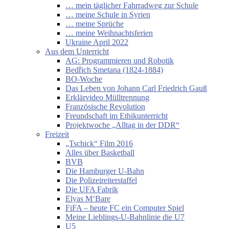
… mein täglicher Fahrradweg zur Schule
… meine Schule in Syrien
… meine Sprüche
… meine Weihnachtsferien
Ukraine April 2022
Aus dem Unterricht
AG: Programmieren und Robotik
Bedřich Smetana (1824-1884)
BO-Woche
Das Leben von Johann Carl Friedrich Gauß
Erklärvideo Mülltrennung
Französische Revolution
Freundschaft im Ethikunterricht
Projektwoche „Alltag in der DDR“
Freizeit
„Tschick“ Film 2016
Alles über Basketball
BVB
Die Hamburger U-Bahn
Die Polizeireiterstaffel
Die UFA Fabrik
Elyas M‘Bare
FiFA – heute FC ein Computer Spiel
Meine Lieblings-U-Bahnlinie die U7
U5