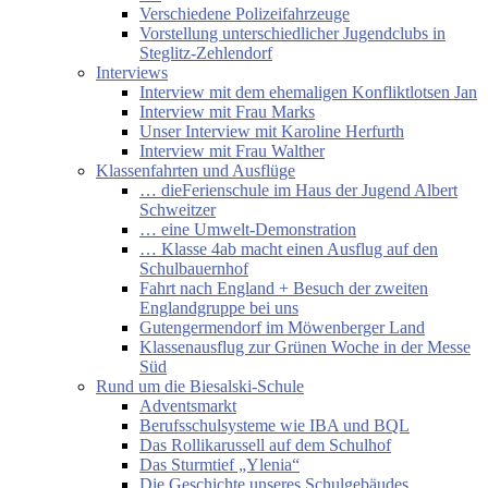
Verschiedene Polizeifahrzeuge
Vorstellung unterschiedlicher Jugendclubs in
Steglitz-Zehlendorf
Interviews
Interview mit dem ehemaligen Konfliktlotsen Jan
Interview mit Frau Marks
Unser Interview mit Karoline Herfurth
Interview mit Frau Walther
Klassenfahrten und Ausflüge
… dieFerienschule im Haus der Jugend Albert
Schweitzer
… eine Umwelt-Demonstration
… Klasse 4ab macht einen Ausflug auf den
Schulbauernhof
Fahrt nach England + Besuch der zweiten
Englandgruppe bei uns
Gutengermendorf im Möwenberger Land
Klassenausflug zur Grünen Woche in der Messe
Süd
Rund um die Biesalski-Schule
Adventsmarkt
Berufsschulsysteme wie IBA und BQL
Das Rollikarussell auf dem Schulhof
Das Sturmtief „Ylenia“
Die Geschichte unseres Schulgebäudes