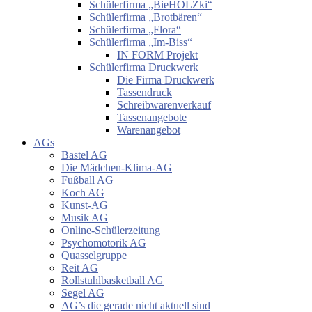
Schülerfirma „BieHOLZki“
Schülerfirma „Brotbären“
Schülerfirma „Flora“
Schülerfirma „Im-Biss“
IN FORM Projekt
Schülerfirma Druckwerk
Die Firma Druckwerk
Tassendruck
Schreibwarenverkauf
Tassenangebote
Warenangebot
AGs
Bastel AG
Die Mädchen-Klima-AG
Fußball AG
Koch AG
Kunst-AG
Musik AG
Online-Schülerzeitung
Psychomotorik AG
Quasselgruppe
Reit AG
Rollstuhlbasketball AG
Segel AG
AG’s die gerade nicht aktuell sind