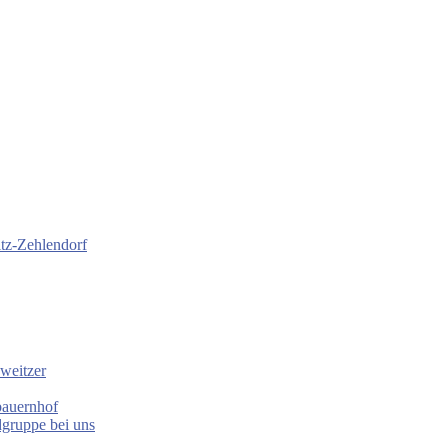
itz-Zehlendorf
weitzer
bauernhof
gruppe bei uns