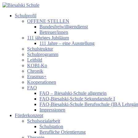
Zum
Inhalt
Schulprofil
springen
Biesalski
OFFENE STELLEN
Schule
Bundesfreiwilligendienst
Betreuer/innen
Förderzentrum
111 jähriges Jubiläum
körperliche
111 Jahre – eine Ausstellung
und
Schulstruktur
motorische
Schulprogramm
Entwicklung
Leitbild
KOBI-Ko
Chronik
Erasmus+
Kooperationen
FAQ
FAQ – Biesalski-Schule allgemein
FAQ-Biesalski-Schule Sekundarstufe I
FAQ-Biesalski-Schule Berufsschule (IBA Lehrgä
Impressionen
Förderkonzept
Schulsozialarbeit
Schulstation
Berufliche Orientierung
Therapie