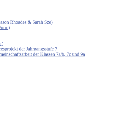
 (Jason Rhoades & Sarah Sze)
Wurm)
r)
esprojekt der Jahrgangsstufe 7
einschaftsarbeit der Klassen 7a/b, 7c und 9a