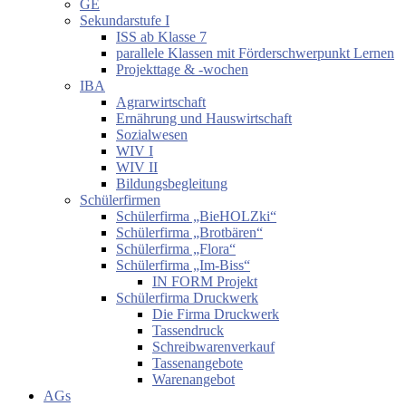
GE
Sekundarstufe I
ISS ab Klasse 7
parallele Klassen mit Förderschwerpunkt Lernen
Projekttage & -wochen
IBA
Agrarwirtschaft
Ernährung und Hauswirtschaft
Sozialwesen
WIV I
WIV II
Bildungsbegleitung
Schülerfirmen
Schülerfirma „BieHOLZki“
Schülerfirma „Brotbären“
Schülerfirma „Flora“
Schülerfirma „Im-Biss“
IN FORM Projekt
Schülerfirma Druckwerk
Die Firma Druckwerk
Tassendruck
Schreibwarenverkauf
Tassenangebote
Warenangebot
AGs