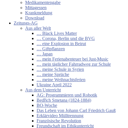
Medikamentengabe
Mittagessen
Krankmeldung
Download
Zeitungs-AG
Aus aller Welt
… Black Lives Matter
… Corona, Berlin und die BVG
… eine Explosion in Beirut
… Giftpflanzen
… Japan
… mein Ferienabenteuer bei Just-Music
… mein täglicher Fahrradweg zur Schule
… meine Schule in Syrien
… meine Sprüche
… meine Weihnachtsferien
Ukraine April 2022
Aus dem Unterricht
AG: Programmieren und Robotik
Bedřich Smetana (1824-1884)
BO-Woche
Das Leben von Johann Carl Friedrich Gauß
Erklärvideo Mülltrennung
Französische Revolution
Freundschaft im Ethikunterricht