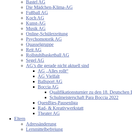
Bastel AG
Die Mädchen-Klima-AG
Fußball AG
Koch AG
Kunst-AG
Musik AG
Online-Schülerzeitung
Psychomotorik AG
Quasselgruppe
Reit AG
Rollstuhlbasketball AG
Segel AG
AG’s die gerade nicht aktuell sind
AG „Alles rollt“
AG Vielfalt
Ballsport AG
Boccia AG
Qualifikationsturnier zu den 18. Deutschen 
Schulmeisterschaft Para Boccia 2022
QuenBies-Pausenliga
Rad- & Kreativwerkstatt
Theater AG
Eltern
Adressänderung
Lernmittelbefreiung