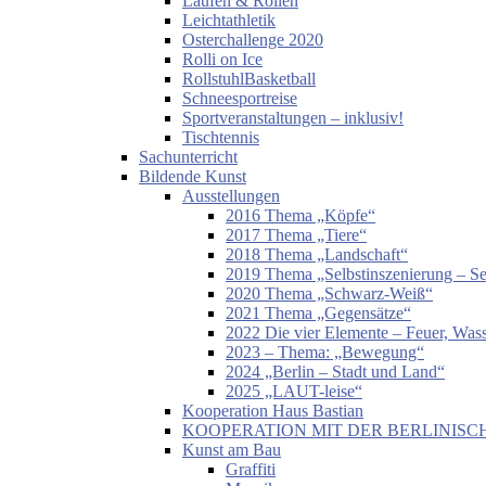
Laufen & Rollen
Leichtathletik
Osterchallenge 2020
Rolli on Ice
RollstuhlBasketball
Schneesportreise
Sportveranstaltungen – inklusiv!
Tischtennis
Sachunterricht
Bildende Kunst
Ausstellungen
2016 Thema „Köpfe“
2017 Thema „Tiere“
2018 Thema „Landschaft“
2019 Thema „Selbstinszenierung – Sel
2020 Thema „Schwarz-Weiß“
2021 Thema „Gegensätze“
2022 Die vier Elemente – Feuer, Wass
2023 – Thema: „Bewegung“
2024 „Berlin – Stadt und Land“
2025 „LAUT-leise“
Kooperation Haus Bastian
KOOPERATION MIT DER BERLINISC
Kunst am Bau
Graffiti