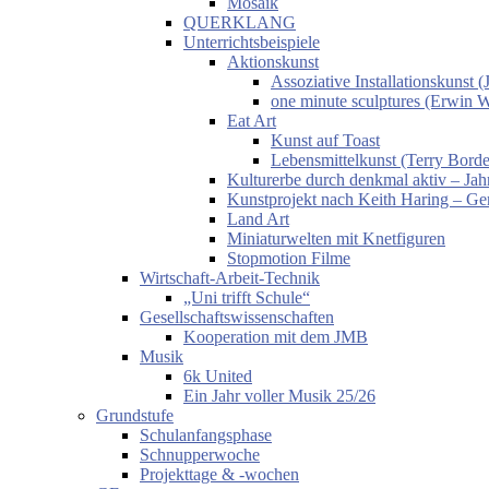
Mosaik
QUERKLANG
Unterrichtsbeispiele
Aktionskunst
Assoziative Installationskunst
one minute sculptures (Erwin 
Eat Art
Kunst auf Toast
Lebensmittelkunst (Terry Borde
Kulturerbe durch denkmal aktiv – Jahr
Kunstprojekt nach Keith Haring – Gem
Land Art
Miniaturwelten mit Knetfiguren
Stopmotion Filme
Wirtschaft-Arbeit-Technik
„Uni trifft Schule“
Gesellschaftswissenschaften
Kooperation mit dem JMB
Musik
6k United
Ein Jahr voller Musik 25/26
Grundstufe
Schulanfangsphase
Schnupperwoche
Projekttage & -wochen