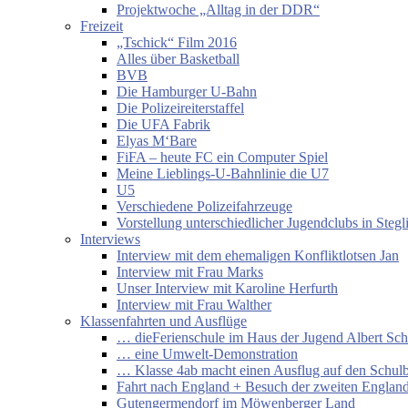
Projektwoche „Alltag in der DDR“
Freizeit
„Tschick“ Film 2016
Alles über Basketball
BVB
Die Hamburger U-Bahn
Die Polizeireiterstaffel
Die UFA Fabrik
Elyas M‘Bare
FiFA – heute FC ein Computer Spiel
Meine Lieblings-U-Bahnlinie die U7
U5
Verschiedene Polizeifahrzeuge
Vorstellung unterschiedlicher Jugendclubs in Stegl
Interviews
Interview mit dem ehemaligen Konfliktlotsen Jan
Interview mit Frau Marks
Unser Interview mit Karoline Herfurth
Interview mit Frau Walther
Klassenfahrten und Ausflüge
… dieFerienschule im Haus der Jugend Albert Sch
… eine Umwelt-Demonstration
… Klasse 4ab macht einen Ausflug auf den Schul
Fahrt nach England + Besuch der zweiten England
Gutengermendorf im Möwenberger Land