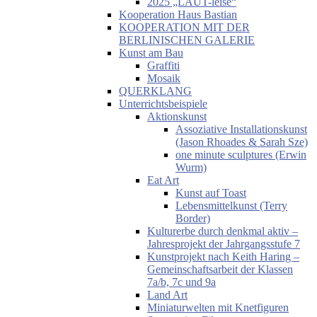
2025 „LAUT-leise“
Kooperation Haus Bastian
KOOPERATION MIT DER
BERLINISCHEN GALERIE
Kunst am Bau
Graffiti
Mosaik
QUERKLANG
Unterrichtsbeispiele
Aktionskunst
Assoziative Installationskunst
(Jason Rhoades & Sarah Sze)
one minute sculptures (Erwin
Wurm)
Eat Art
Kunst auf Toast
Lebensmittelkunst (Terry
Border)
Kulturerbe durch denkmal aktiv –
Jahresprojekt der Jahrgangsstufe 7
Kunstprojekt nach Keith Haring –
Gemeinschaftsarbeit der Klassen
7a/b, 7c und 9a
Land Art
Miniaturwelten mit Knetfiguren