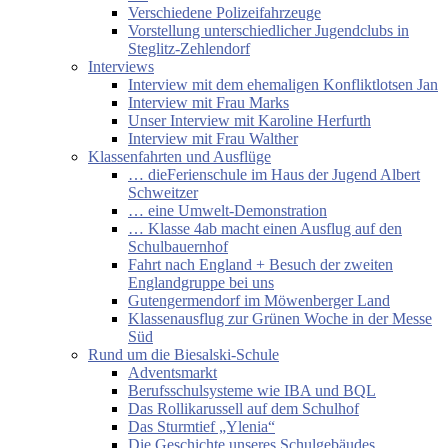
Verschiedene Polizeifahrzeuge
Vorstellung unterschiedlicher Jugendclubs in
Steglitz-Zehlendorf
Interviews
Interview mit dem ehemaligen Konfliktlotsen Jan
Interview mit Frau Marks
Unser Interview mit Karoline Herfurth
Interview mit Frau Walther
Klassenfahrten und Ausflüge
… dieFerienschule im Haus der Jugend Albert
Schweitzer
… eine Umwelt-Demonstration
… Klasse 4ab macht einen Ausflug auf den
Schulbauernhof
Fahrt nach England + Besuch der zweiten
Englandgruppe bei uns
Gutengermendorf im Möwenberger Land
Klassenausflug zur Grünen Woche in der Messe
Süd
Rund um die Biesalski-Schule
Adventsmarkt
Berufsschulsysteme wie IBA und BQL
Das Rollikarussell auf dem Schulhof
Das Sturmtief „Ylenia“
Die Geschichte unseres Schulgebäudes