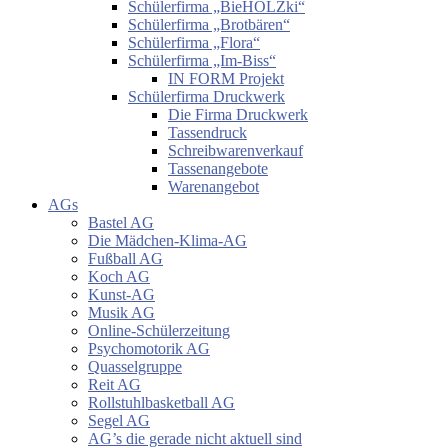
Schülerfirma „BieHOLZki“
Schülerfirma „Brotbären“
Schülerfirma „Flora“
Schülerfirma „Im-Biss“
IN FORM Projekt
Schülerfirma Druckwerk
Die Firma Druckwerk
Tassendruck
Schreibwarenverkauf
Tassenangebote
Warenangebot
AGs
Bastel AG
Die Mädchen-Klima-AG
Fußball AG
Koch AG
Kunst-AG
Musik AG
Online-Schülerzeitung
Psychomotorik AG
Quasselgruppe
Reit AG
Rollstuhlbasketball AG
Segel AG
AG’s die gerade nicht aktuell sind