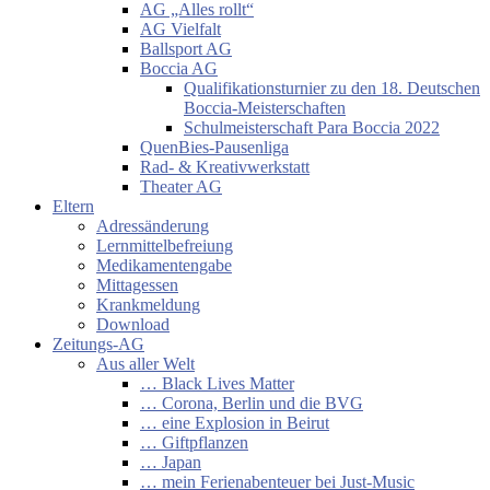
AG „Alles rollt“
AG Vielfalt
Ballsport AG
Boccia AG
Qualifikationsturnier zu den 18. Deutschen
Boccia-Meisterschaften
Schulmeisterschaft Para Boccia 2022
QuenBies-Pausenliga
Rad- & Kreativwerkstatt
Theater AG
Eltern
Adressänderung
Lernmittelbefreiung
Medikamentengabe
Mittagessen
Krankmeldung
Download
Zeitungs-AG
Aus aller Welt
… Black Lives Matter
… Corona, Berlin und die BVG
… eine Explosion in Beirut
… Giftpflanzen
… Japan
… mein Ferienabenteuer bei Just-Music