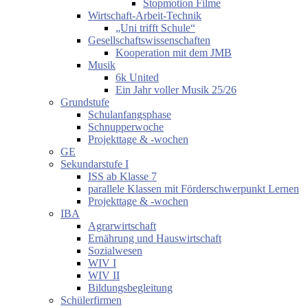
Stopmotion Filme
Wirtschaft-Arbeit-Technik
„Uni trifft Schule“
Gesellschaftswissenschaften
Kooperation mit dem JMB
Musik
6k United
Ein Jahr voller Musik 25/26
Grundstufe
Schulanfangsphase
Schnupperwoche
Projekttage & -wochen
GE
Sekundarstufe I
ISS ab Klasse 7
parallele Klassen mit Förderschwerpunkt Lernen
Projekttage & -wochen
IBA
Agrarwirtschaft
Ernährung und Hauswirtschaft
Sozialwesen
WIV I
WIV II
Bildungsbegleitung
Schülerfirmen