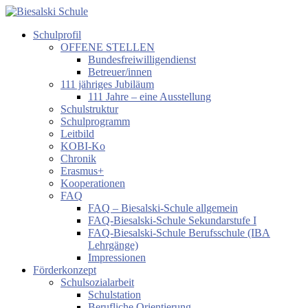
Zum
Inhalt
Schulprofil
springen
Biesalski
OFFENE STELLEN
Schule
Bundesfreiwilligendienst
Betreuer/innen
Förderzentrum
111 jähriges Jubiläum
körperliche
111 Jahre – eine Ausstellung
und
Schulstruktur
motorische
Schulprogramm
Entwicklung
Leitbild
KOBI-Ko
Chronik
Erasmus+
Kooperationen
FAQ
FAQ – Biesalski-Schule allgemein
FAQ-Biesalski-Schule Sekundarstufe I
FAQ-Biesalski-Schule Berufsschule (IBA
Lehrgänge)
Impressionen
Förderkonzept
Schulsozialarbeit
Schulstation
Berufliche Orientierung