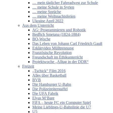
… mein täglicher Fahrradweg zur Schule
… meine Schule in Syrien
… meine Sprüche
… meine Weihnachtsferien
Ukraine April 2022
Aus dem Unterricht
AG: Programmieren und Robotik
Bedřich Smetana (1824-1884)
BO-Woche
Das Leben von Johann Carl Friedrich Gauß
Erklärvideo Mülltrennung
Französische Revolution
Freundschaft im Ethikunterricht
Projektwoche „Alltag in der DDR“
Freizeit
„Tschick“ Film 2016
Alles über Basketball
BVB
Die Hamburger U-Bahn
Die Polizeireiterstaffel
Die UFA Fabrik
Elyas M‘Bare
FiFA – heute FC ein Computer Spiel
Meine Lieblings-U-Bahnlinie die U7
U5