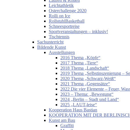
Laufen & Rollen
Leichtathletik
Osterchallenge 2020
Rolli on Ice
RollstuhlBasketball
Schneesportreise
Sportveranstaltungen – inklusiv!
Tischtennis
Sachunterricht
Bildende Kunst
Ausstellungen
2016 Thema „Köpfe“
2017 Thema „Tiere“
2018 Thema „Landschaft“
2019 Thema „Selbstinszenierung – Sel
2020 Thema „Schwarz-Weiß“
2021 Thema „Gegensätze“
2022 Die vier Elemente – Feuer, Wass
2023 – Thema: „Bewegung“
2024 „Berlin – Stadt und Land“
2025 „LAUT-leise“
Kooperation Haus Bastian
KOOPERATION MIT DER BERLINISC
Kunst am Bau
Graffiti