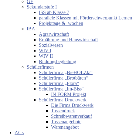
GE
Sekundarstufe I
ISS ab Klasse 7
parallele Klassen mit Förderschwerpunkt Lernen
Projekttage & -wochen
IBA
Agrarwirtschaft
Ernährung und Hauswirtschaft
Sozialwesen
WIV I
WIV II
Bildungsbegleitung
Schülerfirmen
Schülerfirma „BieHOLZki“
Schülerfirma „Brotbären“
Schülerfirma „Flora“
Schülerfirma „Im-Biss“
IN FORM Projekt
Schülerfirma Druckwerk
Die Firma Druckwerk
Tassendruck
Schreibwarenverkauf
Tassenangebote
Warenangebot
AGs