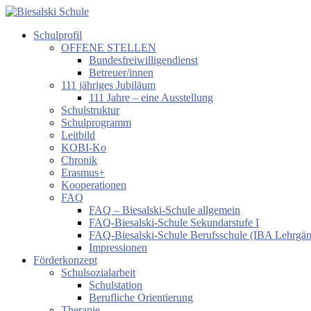
Zum
Inhalt
Schulprofil
springen
Biesalski
OFFENE STELLEN
Schule
Bundesfreiwilligendienst
Betreuer/innen
Förderzentrum
111 jähriges Jubiläum
körperliche
111 Jahre – eine Ausstellung
und
Schulstruktur
motorische
Schulprogramm
Entwicklung
Leitbild
KOBI-Ko
Chronik
Erasmus+
Kooperationen
FAQ
FAQ – Biesalski-Schule allgemein
FAQ-Biesalski-Schule Sekundarstufe I
FAQ-Biesalski-Schule Berufsschule (IBA Lehrgä
Impressionen
Förderkonzept
Schulsozialarbeit
Schulstation
Berufliche Orientierung
Therapie