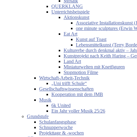
Mosaik
QUERKLANG
Unterrichtsbeispiele
Aktionskunst
Assoziative Installationskunst
one minute sculptures (Erwin 
Eat Art
Kunst auf Toast
Lebensmittelkunst (Terry Borde
Kulturerbe durch denkmal aktiv – Jahr
Kunstprojekt nach Keith Haring – Gem
Land Art
Miniaturwelten mit Knetfiguren
Stopmotion Filme
Wirtschaft-Arbeit-Technik
„Uni trifft Schule“
Gesellschaftswissenschaften
Kooperation mit dem JMB
Musik
6k United
Ein Jahr voller Musik 25/26
Grundstufe
Schulanfangsphase
Schnupperwoche
Projekttage & -wochen