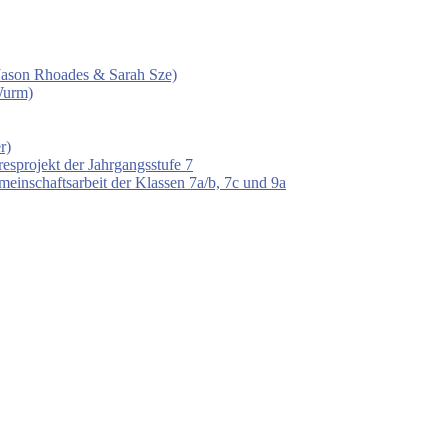
 (Jason Rhoades & Sarah Sze)
Wurm)
r)
esprojekt der Jahrgangsstufe 7
einschaftsarbeit der Klassen 7a/b, 7c und 9a