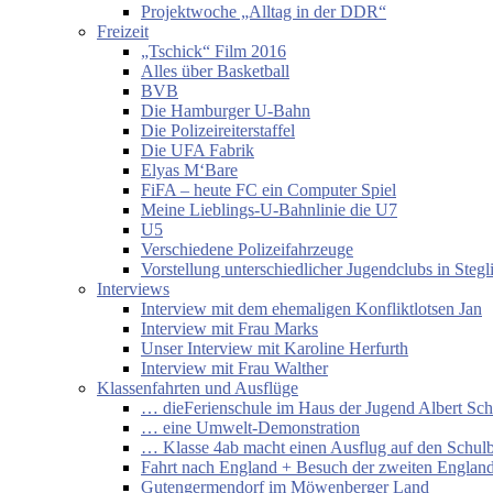
Projektwoche „Alltag in der DDR“
Freizeit
„Tschick“ Film 2016
Alles über Basketball
BVB
Die Hamburger U-Bahn
Die Polizeireiterstaffel
Die UFA Fabrik
Elyas M‘Bare
FiFA – heute FC ein Computer Spiel
Meine Lieblings-U-Bahnlinie die U7
U5
Verschiedene Polizeifahrzeuge
Vorstellung unterschiedlicher Jugendclubs in Stegl
Interviews
Interview mit dem ehemaligen Konfliktlotsen Jan
Interview mit Frau Marks
Unser Interview mit Karoline Herfurth
Interview mit Frau Walther
Klassenfahrten und Ausflüge
… dieFerienschule im Haus der Jugend Albert Sch
… eine Umwelt-Demonstration
… Klasse 4ab macht einen Ausflug auf den Schul
Fahrt nach England + Besuch der zweiten England
Gutengermendorf im Möwenberger Land