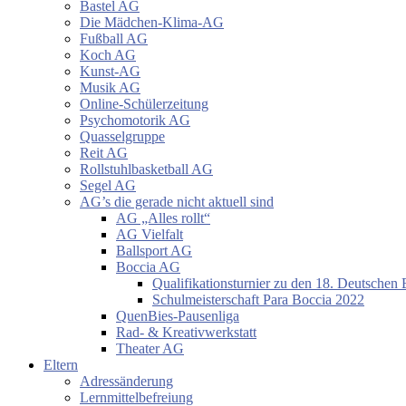
Bastel AG
Die Mädchen-Klima-AG
Fußball AG
Koch AG
Kunst-AG
Musik AG
Online-Schülerzeitung
Psychomotorik AG
Quasselgruppe
Reit AG
Rollstuhlbasketball AG
Segel AG
AG’s die gerade nicht aktuell sind
AG „Alles rollt“
AG Vielfalt
Ballsport AG
Boccia AG
Qualifikationsturnier zu den 18. Deutschen 
Schulmeisterschaft Para Boccia 2022
QuenBies-Pausenliga
Rad- & Kreativwerkstatt
Theater AG
Eltern
Adressänderung
Lernmittelbefreiung