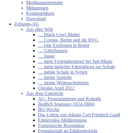
Medikamentengabe
Mittagessen
Krankmeldung
Download
Zeitungs-AG
Aus aller Welt
… Black Lives Matter
… Corona, Berlin und die BVG
… eine Explosion in Beirut
… Giftpflanzen
… Japan
… mein Ferienabenteuer bei Just-Music
… mein täglicher Fahrradweg zur Schule
… meine Schule in Syrien
… meine Sprüche
… meine Weihnachtsferien
Ukraine April 2022
Aus dem Unterricht
AG: Programmieren und Robotik
Bedřich Smetana (1824-1884)
BO-Woche
Das Leben von Johann Carl Friedrich Gauß
Erklärvideo Mülltrennung
Französische Revolution
Freundschaft im Ethikunterricht