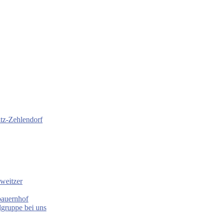
itz-Zehlendorf
weitzer
bauernhof
gruppe bei uns