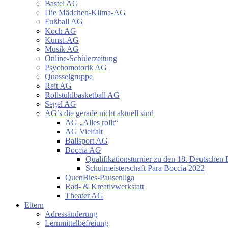
Bastel AG
Die Mädchen-Klima-AG
Fußball AG
Koch AG
Kunst-AG
Musik AG
Online-Schülerzeitung
Psychomotorik AG
Quasselgruppe
Reit AG
Rollstuhlbasketball AG
Segel AG
AG’s die gerade nicht aktuell sind
AG „Alles rollt“
AG Vielfalt
Ballsport AG
Boccia AG
Qualifikationsturnier zu den 18. Deutschen 
Schulmeisterschaft Para Boccia 2022
QuenBies-Pausenliga
Rad- & Kreativwerkstatt
Theater AG
Eltern
Adressänderung
Lernmittelbefreiung