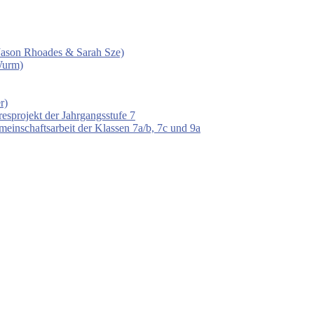
 (Jason Rhoades & Sarah Sze)
Wurm)
r)
esprojekt der Jahrgangsstufe 7
einschaftsarbeit der Klassen 7a/b, 7c und 9a