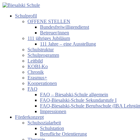
Zum
Inhalt
Schulprofil
springen
Biesalski
OFFENE STELLEN
Schule
Bundesfreiwilligendienst
Betreuer/innen
Förderzentrum
111 jähriges Jubiläum
körperliche
111 Jahre – eine Ausstellung
und
Schulstruktur
motorische
Schulprogramm
Entwicklung
Leitbild
KOBI-Ko
Chronik
Erasmus+
Kooperationen
FAQ
FAQ – Biesalski-Schule allgemein
FAQ-Biesalski-Schule Sekundarstufe I
FAQ-Biesalski-Schule Berufsschule (IBA Lehrgä
Impressionen
Förderkonzept
Schulsozialarbeit
Schulstation
Berufliche Orientierung
Therapie