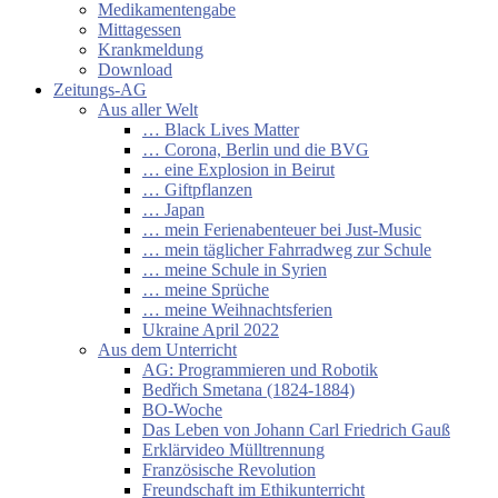
Medikamentengabe
Mittagessen
Krankmeldung
Download
Zeitungs-AG
Aus aller Welt
… Black Lives Matter
… Corona, Berlin und die BVG
… eine Explosion in Beirut
… Giftpflanzen
… Japan
… mein Ferienabenteuer bei Just-Music
… mein täglicher Fahrradweg zur Schule
… meine Schule in Syrien
… meine Sprüche
… meine Weihnachtsferien
Ukraine April 2022
Aus dem Unterricht
AG: Programmieren und Robotik
Bedřich Smetana (1824-1884)
BO-Woche
Das Leben von Johann Carl Friedrich Gauß
Erklärvideo Mülltrennung
Französische Revolution
Freundschaft im Ethikunterricht