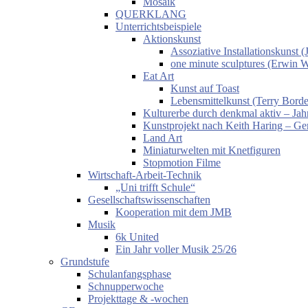
Mosaik
QUERKLANG
Unterrichtsbeispiele
Aktionskunst
Assoziative Installationskunst
one minute sculptures (Erwin 
Eat Art
Kunst auf Toast
Lebensmittelkunst (Terry Borde
Kulturerbe durch denkmal aktiv – Jahr
Kunstprojekt nach Keith Haring – Gem
Land Art
Miniaturwelten mit Knetfiguren
Stopmotion Filme
Wirtschaft-Arbeit-Technik
„Uni trifft Schule“
Gesellschaftswissenschaften
Kooperation mit dem JMB
Musik
6k United
Ein Jahr voller Musik 25/26
Grundstufe
Schulanfangsphase
Schnupperwoche
Projekttage & -wochen