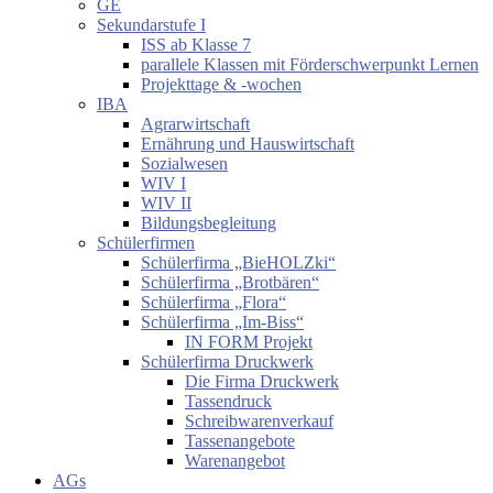
GE
Sekundarstufe I
ISS ab Klasse 7
parallele Klassen mit Förderschwerpunkt Lernen
Projekttage & -wochen
IBA
Agrarwirtschaft
Ernährung und Hauswirtschaft
Sozialwesen
WIV I
WIV II
Bildungsbegleitung
Schülerfirmen
Schülerfirma „BieHOLZki“
Schülerfirma „Brotbären“
Schülerfirma „Flora“
Schülerfirma „Im-Biss“
IN FORM Projekt
Schülerfirma Druckwerk
Die Firma Druckwerk
Tassendruck
Schreibwarenverkauf
Tassenangebote
Warenangebot
AGs