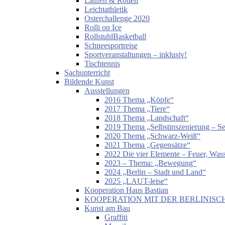
Laufen & Rollen
Leichtathletik
Osterchallenge 2020
Rolli on Ice
RollstuhlBasketball
Schneesportreise
Sportveranstaltungen – inklusiv!
Tischtennis
Sachunterricht
Bildende Kunst
Ausstellungen
2016 Thema „Köpfe“
2017 Thema „Tiere“
2018 Thema „Landschaft“
2019 Thema „Selbstinszenierung – Sel
2020 Thema „Schwarz-Weiß“
2021 Thema „Gegensätze“
2022 Die vier Elemente – Feuer, Wass
2023 – Thema: „Bewegung“
2024 „Berlin – Stadt und Land“
2025 „LAUT-leise“
Kooperation Haus Bastian
KOOPERATION MIT DER BERLINISC
Kunst am Bau
Graffiti