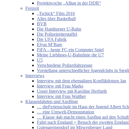
Projektwoche „Alltag in der DDR“
Freizeit
„Tschick“ Film 2016
Alles über Basketball
BVB
Die Hamburger U-Bahn
Die Polizeireiterstaffel
Die UFA Fabrik
Elyas M‘Bare
FiFA – heute FC ein Computer Spiel
Meine Lieblings-U-Bahnlinie die U7
U5
Verschiedene Polizeifahrzeuge
Vorstellung unterschiedlicher Jugendclubs in Stegl
Interviews
Interview mit dem ehemaligen Konfliktlotsen Jan
Interview mit Frau Marks
Unser Interview mit Karoline Herfurth
Interview mit Frau Walther
Klassenfahrten und Ausflüge
… dieFerienschule im Haus der Jugend Albert Sch
… eine Umwelt-Demonstration
… Klasse 4ab macht einen Ausflug auf den Schul
Fahrt nach England + Besuch der zweiten England
Gutengermendorf im Möwenberger Land