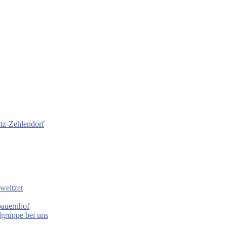
itz-Zehlendorf
weitzer
bauernhof
gruppe bei uns