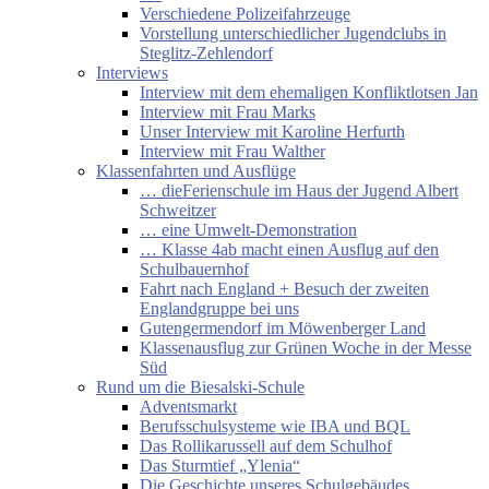
Verschiedene Polizeifahrzeuge
Vorstellung unterschiedlicher Jugendclubs in
Steglitz-Zehlendorf
Interviews
Interview mit dem ehemaligen Konfliktlotsen Jan
Interview mit Frau Marks
Unser Interview mit Karoline Herfurth
Interview mit Frau Walther
Klassenfahrten und Ausflüge
… dieFerienschule im Haus der Jugend Albert
Schweitzer
… eine Umwelt-Demonstration
… Klasse 4ab macht einen Ausflug auf den
Schulbauernhof
Fahrt nach England + Besuch der zweiten
Englandgruppe bei uns
Gutengermendorf im Möwenberger Land
Klassenausflug zur Grünen Woche in der Messe
Süd
Rund um die Biesalski-Schule
Adventsmarkt
Berufsschulsysteme wie IBA und BQL
Das Rollikarussell auf dem Schulhof
Das Sturmtief „Ylenia“
Die Geschichte unseres Schulgebäudes