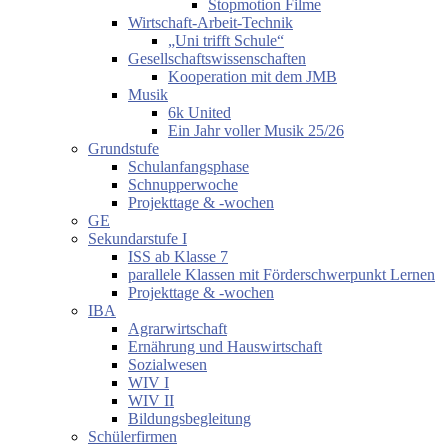
Stopmotion Filme
Wirtschaft-Arbeit-Technik
„Uni trifft Schule“
Gesellschaftswissenschaften
Kooperation mit dem JMB
Musik
6k United
Ein Jahr voller Musik 25/26
Grundstufe
Schulanfangsphase
Schnupperwoche
Projekttage & -wochen
GE
Sekundarstufe I
ISS ab Klasse 7
parallele Klassen mit Förderschwerpunkt Lernen
Projekttage & -wochen
IBA
Agrarwirtschaft
Ernährung und Hauswirtschaft
Sozialwesen
WIV I
WIV II
Bildungsbegleitung
Schülerfirmen