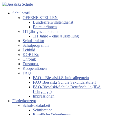
Zum
Inhalt
Schulprofil
springen
Biesalski
OFFENE STELLEN
Schule
Bundesfreiwilligendienst
Betreuer/innen
Förderzentrum
111 jähriges Jubiläum
körperliche
111 Jahre – eine Ausstellung
und
Schulstruktur
motorische
Schulprogramm
Entwicklung
Leitbild
KOBI-Ko
Chronik
Erasmus+
Kooperationen
FAQ
FAQ – Biesalski-Schule allgemein
FAQ-Biesalski-Schule Sekundarstufe I
FAQ-Biesalski-Schule Berufsschule (IBA
Lehrgänge)
Impressionen
Förderkonzept
Schulsozialarbeit
Schulstation
Berufliche Orientierung