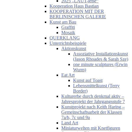
2025 „LAUT-leise“
Kooperation Haus Bastian
KOOPERATION MIT DER
BERLINISCHEN GALERIE
Kunst am Bau
Graffiti
Mosaik
QUERKLANG
Unterrichtsbeispiele
Aktionskunst
Assoziative Installationskunst
(Jason Rhoades & Sarah Sze)
one minute sculptures (Erwin
Wurm)
Eat Art
Kunst auf Toast
Lebensmittelkunst (Terry
Border)
Kulturerbe durch denkmal aktiv –
Jahresprojekt der Jahrgangsstufe 7
Kunstprojekt nach Keith Haring –
Gemeinschaftsarbeit der Klassen
7a/b, 7c und 9a
Land Art
Miniaturwelten mit Knetfiguren