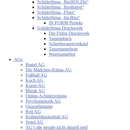
Schülerfirma „BieHOLZki“
Schülerfirma „Brotbären“
Schülerfirma „Flora“
Schülerfirma „Im-Biss“
IN FORM Projekt
Schülerfirma Druckwerk
Die Firma Druckwerk
Tassendruck
Schreibwarenverkauf
Tassenangebote
Warenangebot
AGs
Bastel AG
Die Mädchen-Klima-AG
Fußball AG
Koch AG
Kunst-AG
Musik AG
Online-Schülerzeitung
Psychomotorik AG
Quasselgruppe
Reit AG
Rollstuhlbasketball AG
Segel AG
AG’s die gerade nicht aktuell sind