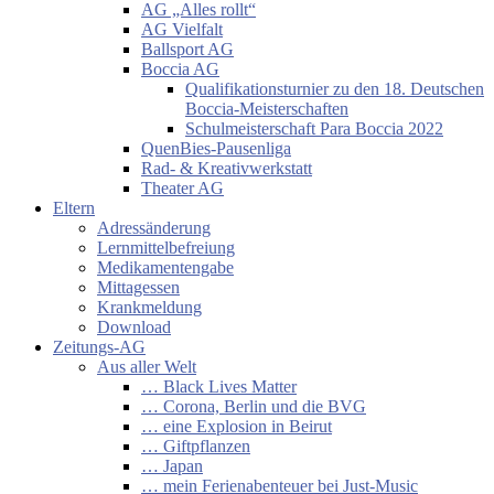
AG „Alles rollt“
AG Vielfalt
Ballsport AG
Boccia AG
Qualifikationsturnier zu den 18. Deutschen
Boccia-Meisterschaften
Schulmeisterschaft Para Boccia 2022
QuenBies-Pausenliga
Rad- & Kreativwerkstatt
Theater AG
Eltern
Adressänderung
Lernmittelbefreiung
Medikamentengabe
Mittagessen
Krankmeldung
Download
Zeitungs-AG
Aus aller Welt
… Black Lives Matter
… Corona, Berlin und die BVG
… eine Explosion in Beirut
… Giftpflanzen
… Japan
… mein Ferienabenteuer bei Just-Music