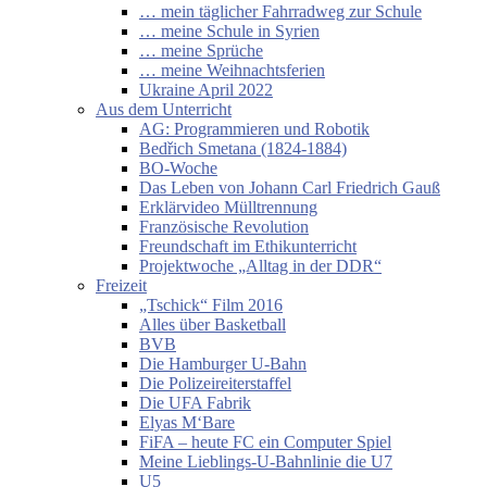
… mein täglicher Fahrradweg zur Schule
… meine Schule in Syrien
… meine Sprüche
… meine Weihnachtsferien
Ukraine April 2022
Aus dem Unterricht
AG: Programmieren und Robotik
Bedřich Smetana (1824-1884)
BO-Woche
Das Leben von Johann Carl Friedrich Gauß
Erklärvideo Mülltrennung
Französische Revolution
Freundschaft im Ethikunterricht
Projektwoche „Alltag in der DDR“
Freizeit
„Tschick“ Film 2016
Alles über Basketball
BVB
Die Hamburger U-Bahn
Die Polizeireiterstaffel
Die UFA Fabrik
Elyas M‘Bare
FiFA – heute FC ein Computer Spiel
Meine Lieblings-U-Bahnlinie die U7
U5