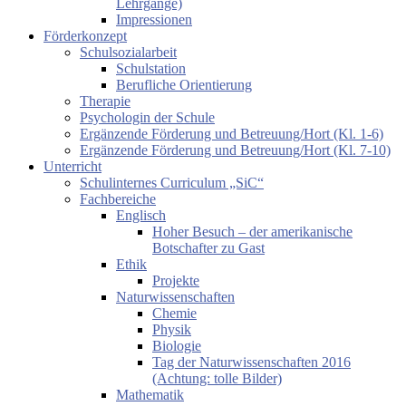
Lehrgänge)
Impressionen
Förderkonzept
Schulsozialarbeit
Schulstation
Berufliche Orientierung
Therapie
Psychologin der Schule
Ergänzende Förderung und Betreuung/Hort (Kl. 1-6)
Ergänzende Förderung und Betreuung/Hort (Kl. 7-10)
Unterricht
Schulinternes Curriculum „SiC“
Fachbereiche
Englisch
Hoher Besuch – der amerikanische
Botschafter zu Gast
Ethik
Projekte
Naturwissenschaften
Chemie
Physik
Biologie
Tag der Naturwissenschaften 2016
(Achtung: tolle Bilder)
Mathematik