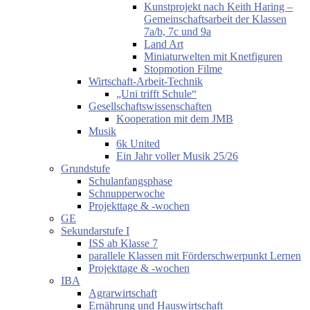
Kunstprojekt nach Keith Haring –
Gemeinschaftsarbeit der Klassen
7a/b, 7c und 9a
Land Art
Miniaturwelten mit Knetfiguren
Stopmotion Filme
Wirtschaft-Arbeit-Technik
„Uni trifft Schule“
Gesellschaftswissenschaften
Kooperation mit dem JMB
Musik
6k United
Ein Jahr voller Musik 25/26
Grundstufe
Schulanfangsphase
Schnupperwoche
Projekttage & -wochen
GE
Sekundarstufe I
ISS ab Klasse 7
parallele Klassen mit Förderschwerpunkt Lernen
Projekttage & -wochen
IBA
Agrarwirtschaft
Ernährung und Hauswirtschaft