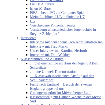
Die UFA Fabrik
Elyas M‘Bare
FiFA – heute FC ein Computer Spiel
Meine Lieblings-U-Bahnlinie die U7
U5
Verschiedene Polizeifahrzeuge
Vorstellung unterschiedlicher Jugendclubs in
Steglitz-Zehlendorf
Interviews
Interview mit dem ehemaligen Konfliktlotsen Jan
Interview mit Frau Marks
Unser Interview mit Karoline Herfurth
Interview mit Frau Walther
Klassenfahrten und Ausflüge
… dieFerienschule im Haus der Jugend Albert
Schweitzer
… eine Umwelt-Demonstration
… Klasse 4ab macht einen Ausflug auf den
Schulbauernhof
Fahrt nach England + Besuch der zweiten
Englandgruppe bei uns
Gutengermendorf im Möwenberger Land
Klassenausflug zur Grünen Woche in der Messe
Süd