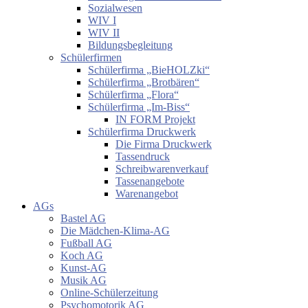
Sozialwesen
WIV I
WIV II
Bildungsbegleitung
Schülerfirmen
Schülerfirma „BieHOLZki“
Schülerfirma „Brotbären“
Schülerfirma „Flora“
Schülerfirma „Im-Biss“
IN FORM Projekt
Schülerfirma Druckwerk
Die Firma Druckwerk
Tassendruck
Schreibwarenverkauf
Tassenangebote
Warenangebot
AGs
Bastel AG
Die Mädchen-Klima-AG
Fußball AG
Koch AG
Kunst-AG
Musik AG
Online-Schülerzeitung
Psychomotorik AG