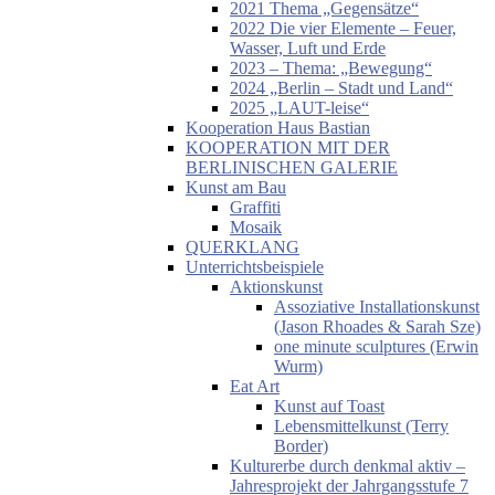
2021 Thema „Gegensätze“
2022 Die vier Elemente – Feuer,
Wasser, Luft und Erde
2023 – Thema: „Bewegung“
2024 „Berlin – Stadt und Land“
2025 „LAUT-leise“
Kooperation Haus Bastian
KOOPERATION MIT DER
BERLINISCHEN GALERIE
Kunst am Bau
Graffiti
Mosaik
QUERKLANG
Unterrichtsbeispiele
Aktionskunst
Assoziative Installationskunst
(Jason Rhoades & Sarah Sze)
one minute sculptures (Erwin
Wurm)
Eat Art
Kunst auf Toast
Lebensmittelkunst (Terry
Border)
Kulturerbe durch denkmal aktiv –
Jahresprojekt der Jahrgangsstufe 7