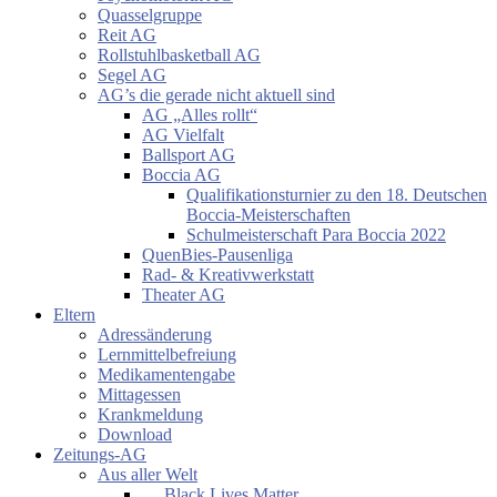
Quasselgruppe
Reit AG
Rollstuhlbasketball AG
Segel AG
AG’s die gerade nicht aktuell sind
AG „Alles rollt“
AG Vielfalt
Ballsport AG
Boccia AG
Qualifikationsturnier zu den 18. Deutschen
Boccia-Meisterschaften
Schulmeisterschaft Para Boccia 2022
QuenBies-Pausenliga
Rad- & Kreativwerkstatt
Theater AG
Eltern
Adressänderung
Lernmittelbefreiung
Medikamentengabe
Mittagessen
Krankmeldung
Download
Zeitungs-AG
Aus aller Welt
… Black Lives Matter