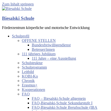
Zum Inhalt springen
Biesalski Schule
Förderzentrum körperliche und motorische Entwicklung
Schulprofil
OFFENE STELLEN
Bundesfreiwilligendienst
Betreuer/innen
111 jähriges Jubiläum
111 Jahre – eine Ausstellung
Schulstruktur
Schulprogramm
Leitbild
KOBI-Ko
Chronik
Erasmus+
Kooperationen
FAQ
FAQ – Biesalski-Schule allgemein
FAQ-Biesalski-Schule Sekundarstufe I
FAQ-Biesalski-Schule Berufsschule (IBA