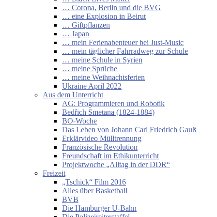
… Corona, Berlin und die BVG
… eine Explosion in Beirut
… Giftpflanzen
… Japan
… mein Ferienabenteuer bei Just-Music
… mein täglicher Fahrradweg zur Schule
… meine Schule in Syrien
… meine Sprüche
… meine Weihnachtsferien
Ukraine April 2022
Aus dem Unterricht
AG: Programmieren und Robotik
Bedřich Smetana (1824-1884)
BO-Woche
Das Leben von Johann Carl Friedrich Gauß
Erklärvideo Mülltrennung
Französische Revolution
Freundschaft im Ethikunterricht
Projektwoche „Alltag in der DDR“
Freizeit
„Tschick“ Film 2016
Alles über Basketball
BVB
Die Hamburger U-Bahn
Die Polizeireiterstaffel