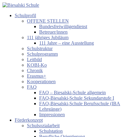
Zum
Inhalt
Schulprofil
springen
Biesalski
OFFENE STELLEN
Schule
Bundesfreiwilligendienst
Betreuer/innen
Förderzentrum
111 jähriges Jubiläum
körperliche
111 Jahre – eine Ausstellung
und
Schulstruktur
motorische
Schulprogramm
Entwicklung
Leitbild
KOBI-Ko
Chronik
Erasmus+
Kooperationen
FAQ
FAQ – Biesalski-Schule allgemein
FAQ-Biesalski-Schule Sekundarstufe I
FAQ-Biesalski-Schule Berufsschule (IBA
Lehrgänge)
Impressionen
Förderkonzept
Schulsozialarbeit
Schulstation
Berufliche Orientierung