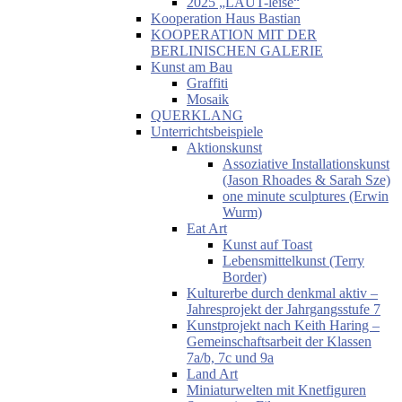
2025 „LAUT-leise“
Kooperation Haus Bastian
KOOPERATION MIT DER
BERLINISCHEN GALERIE
Kunst am Bau
Graffiti
Mosaik
QUERKLANG
Unterrichtsbeispiele
Aktionskunst
Assoziative Installationskunst
(Jason Rhoades & Sarah Sze)
one minute sculptures (Erwin
Wurm)
Eat Art
Kunst auf Toast
Lebensmittelkunst (Terry
Border)
Kulturerbe durch denkmal aktiv –
Jahresprojekt der Jahrgangsstufe 7
Kunstprojekt nach Keith Haring –
Gemeinschaftsarbeit der Klassen
7a/b, 7c und 9a
Land Art
Miniaturwelten mit Knetfiguren