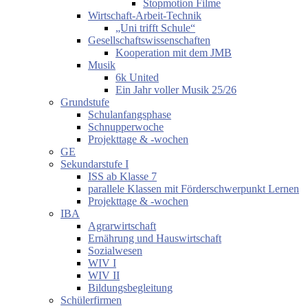
Stopmotion Filme
Wirtschaft-Arbeit-Technik
„Uni trifft Schule“
Gesellschaftswissenschaften
Kooperation mit dem JMB
Musik
6k United
Ein Jahr voller Musik 25/26
Grundstufe
Schulanfangsphase
Schnupperwoche
Projekttage & -wochen
GE
Sekundarstufe I
ISS ab Klasse 7
parallele Klassen mit Förderschwerpunkt Lernen
Projekttage & -wochen
IBA
Agrarwirtschaft
Ernährung und Hauswirtschaft
Sozialwesen
WIV I
WIV II
Bildungsbegleitung
Schülerfirmen