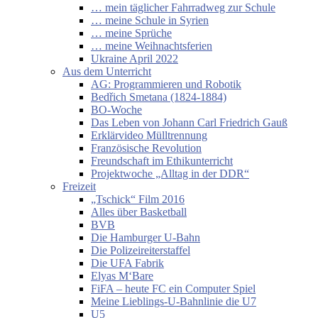
… mein täglicher Fahrradweg zur Schule
… meine Schule in Syrien
… meine Sprüche
… meine Weihnachtsferien
Ukraine April 2022
Aus dem Unterricht
AG: Programmieren und Robotik
Bedřich Smetana (1824-1884)
BO-Woche
Das Leben von Johann Carl Friedrich Gauß
Erklärvideo Mülltrennung
Französische Revolution
Freundschaft im Ethikunterricht
Projektwoche „Alltag in der DDR“
Freizeit
„Tschick“ Film 2016
Alles über Basketball
BVB
Die Hamburger U-Bahn
Die Polizeireiterstaffel
Die UFA Fabrik
Elyas M‘Bare
FiFA – heute FC ein Computer Spiel
Meine Lieblings-U-Bahnlinie die U7
U5