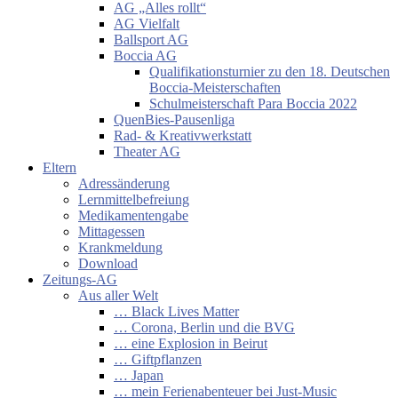
AG „Alles rollt“
AG Vielfalt
Ballsport AG
Boccia AG
Qualifikationsturnier zu den 18. Deutschen
Boccia-Meisterschaften
Schulmeisterschaft Para Boccia 2022
QuenBies-Pausenliga
Rad- & Kreativwerkstatt
Theater AG
Eltern
Adressänderung
Lernmittelbefreiung
Medikamentengabe
Mittagessen
Krankmeldung
Download
Zeitungs-AG
Aus aller Welt
… Black Lives Matter
… Corona, Berlin und die BVG
… eine Explosion in Beirut
… Giftpflanzen
… Japan
… mein Ferienabenteuer bei Just-Music