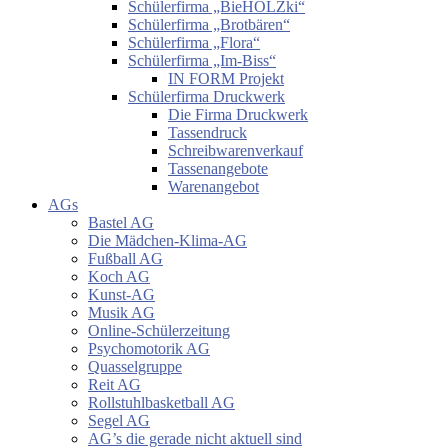
Schülerfirma „BieHOLZki“
Schülerfirma „Brotbären“
Schülerfirma „Flora“
Schülerfirma „Im-Biss“
IN FORM Projekt
Schülerfirma Druckwerk
Die Firma Druckwerk
Tassendruck
Schreibwarenverkauf
Tassenangebote
Warenangebot
AGs
Bastel AG
Die Mädchen-Klima-AG
Fußball AG
Koch AG
Kunst-AG
Musik AG
Online-Schülerzeitung
Psychomotorik AG
Quasselgruppe
Reit AG
Rollstuhlbasketball AG
Segel AG
AG’s die gerade nicht aktuell sind