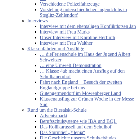
Verschiedene Polizeifahrzeuge
Vorstellung unterschiedlicher Jugendclubs in
Steglitz-Zehlendorf
Interviews
Interview mit dem ehemaligen Konfliktlotsen Jan
Interview mit Frau Marks
Unser Interview mit Karoline Herfurth
Interview mit Frau Walther
Klassenfahrten und Ausflüge
… dieFerienschule im Haus der Jugend Albert
Schweitzer
… eine Umwelt-Demonstration
… Klasse 4ab macht einen Ausflug auf den
Schulbauernhof
Fahrt nach England + Besuch der zweiten
Englandgruppe bei uns
Gutengermendorf im Möwenberger Land
Klassenausflug zur Grünen Woche in der Messe
Süd
Rund um die Biesalski-Schule
Adventsmarkt
Berufsschulsysteme wie IBA und BQL
Das Rollikarussell auf dem Schulhof
Das Sturmtief „Ylenia“
Die Geschichte unseres Schulgebäudes