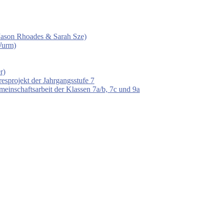
 (Jason Rhoades & Sarah Sze)
Wurm)
r)
esprojekt der Jahrgangsstufe 7
einschaftsarbeit der Klassen 7a/b, 7c und 9a