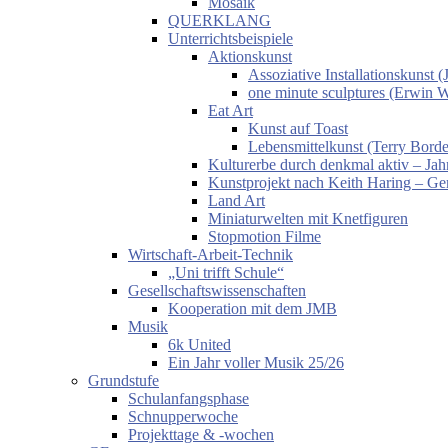
Mosaik
QUERKLANG
Unterrichtsbeispiele
Aktionskunst
Assoziative Installationskunst
one minute sculptures (Erwin 
Eat Art
Kunst auf Toast
Lebensmittelkunst (Terry Borde
Kulturerbe durch denkmal aktiv – Jahr
Kunstprojekt nach Keith Haring – Gem
Land Art
Miniaturwelten mit Knetfiguren
Stopmotion Filme
Wirtschaft-Arbeit-Technik
„Uni trifft Schule“
Gesellschaftswissenschaften
Kooperation mit dem JMB
Musik
6k United
Ein Jahr voller Musik 25/26
Grundstufe
Schulanfangsphase
Schnupperwoche
Projekttage & -wochen