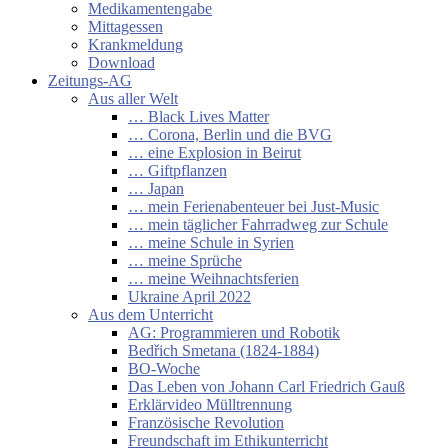
Medikamentengabe
Mittagessen
Krankmeldung
Download
Zeitungs-AG
Aus aller Welt
… Black Lives Matter
… Corona, Berlin und die BVG
… eine Explosion in Beirut
… Giftpflanzen
… Japan
… mein Ferienabenteuer bei Just-Music
… mein täglicher Fahrradweg zur Schule
… meine Schule in Syrien
… meine Sprüche
… meine Weihnachtsferien
Ukraine April 2022
Aus dem Unterricht
AG: Programmieren und Robotik
Bedřich Smetana (1824-1884)
BO-Woche
Das Leben von Johann Carl Friedrich Gauß
Erklärvideo Mülltrennung
Französische Revolution
Freundschaft im Ethikunterricht