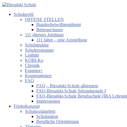
Zum
Inhalt
Schulprofil
springen
Biesalski
OFFENE STELLEN
Schule
Bundesfreiwilligendienst
Betreuer/innen
Förderzentrum
111 jähriges Jubiläum
körperliche
111 Jahre – eine Ausstellung
und
Schulstruktur
motorische
Schulprogramm
Entwicklung
Leitbild
KOBI-Ko
Chronik
Erasmus+
Kooperationen
FAQ
FAQ – Biesalski-Schule allgemein
FAQ-Biesalski-Schule Sekundarstufe I
FAQ-Biesalski-Schule Berufsschule (IBA Lehrgä
Impressionen
Förderkonzept
Schulsozialarbeit
Schulstation
Berufliche Orientierung
Therapie