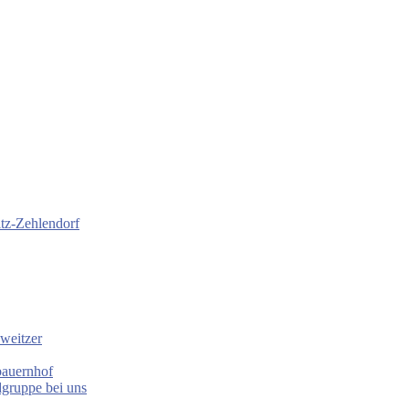
itz-Zehlendorf
weitzer
bauernhof
gruppe bei uns