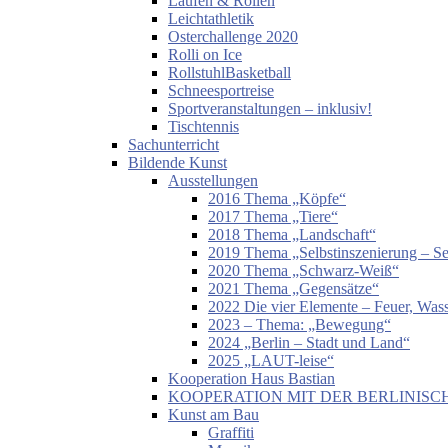
Laufen & Rollen
Leichtathletik
Osterchallenge 2020
Rolli on Ice
RollstuhlBasketball
Schneesportreise
Sportveranstaltungen – inklusiv!
Tischtennis
Sachunterricht
Bildende Kunst
Ausstellungen
2016 Thema „Köpfe“
2017 Thema „Tiere“
2018 Thema „Landschaft“
2019 Thema „Selbstinszenierung – Sel
2020 Thema „Schwarz-Weiß“
2021 Thema „Gegensätze“
2022 Die vier Elemente – Feuer, Wass
2023 – Thema: „Bewegung“
2024 „Berlin – Stadt und Land“
2025 „LAUT-leise“
Kooperation Haus Bastian
KOOPERATION MIT DER BERLINISC
Kunst am Bau
Graffiti