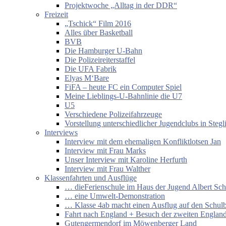
Projektwoche „Alltag in der DDR“
Freizeit
„Tschick“ Film 2016
Alles über Basketball
BVB
Die Hamburger U-Bahn
Die Polizeireiterstaffel
Die UFA Fabrik
Elyas M‘Bare
FiFA – heute FC ein Computer Spiel
Meine Lieblings-U-Bahnlinie die U7
U5
Verschiedene Polizeifahrzeuge
Vorstellung unterschiedlicher Jugendclubs in Stegl
Interviews
Interview mit dem ehemaligen Konfliktlotsen Jan
Interview mit Frau Marks
Unser Interview mit Karoline Herfurth
Interview mit Frau Walther
Klassenfahrten und Ausflüge
… dieFerienschule im Haus der Jugend Albert Sch
… eine Umwelt-Demonstration
… Klasse 4ab macht einen Ausflug auf den Schul
Fahrt nach England + Besuch der zweiten England
Gutengermendorf im Möwenberger Land