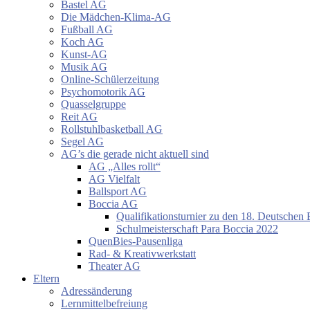
Bastel AG
Die Mädchen-Klima-AG
Fußball AG
Koch AG
Kunst-AG
Musik AG
Online-Schülerzeitung
Psychomotorik AG
Quasselgruppe
Reit AG
Rollstuhlbasketball AG
Segel AG
AG’s die gerade nicht aktuell sind
AG „Alles rollt“
AG Vielfalt
Ballsport AG
Boccia AG
Qualifikationsturnier zu den 18. Deutschen 
Schulmeisterschaft Para Boccia 2022
QuenBies-Pausenliga
Rad- & Kreativwerkstatt
Theater AG
Eltern
Adressänderung
Lernmittelbefreiung