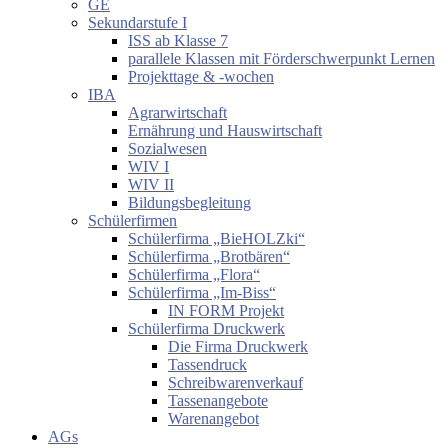
GE
Sekundarstufe I
ISS ab Klasse 7
parallele Klassen mit Förderschwerpunkt Lernen
Projekttage & -wochen
IBA
Agrarwirtschaft
Ernährung und Hauswirtschaft
Sozialwesen
WIV I
WIV II
Bildungsbegleitung
Schülerfirmen
Schülerfirma „BieHOLZki“
Schülerfirma „Brotbären“
Schülerfirma „Flora“
Schülerfirma „Im-Biss“
IN FORM Projekt
Schülerfirma Druckwerk
Die Firma Druckwerk
Tassendruck
Schreibwarenverkauf
Tassenangebote
Warenangebot
AGs