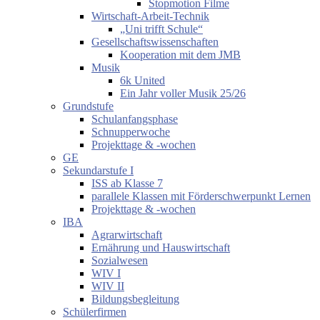
Stopmotion Filme
Wirtschaft-Arbeit-Technik
„Uni trifft Schule“
Gesellschaftswissenschaften
Kooperation mit dem JMB
Musik
6k United
Ein Jahr voller Musik 25/26
Grundstufe
Schulanfangsphase
Schnupperwoche
Projekttage & -wochen
GE
Sekundarstufe I
ISS ab Klasse 7
parallele Klassen mit Förderschwerpunkt Lernen
Projekttage & -wochen
IBA
Agrarwirtschaft
Ernährung und Hauswirtschaft
Sozialwesen
WIV I
WIV II
Bildungsbegleitung
Schülerfirmen