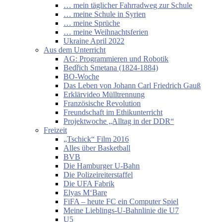
… mein täglicher Fahrradweg zur Schule
… meine Schule in Syrien
… meine Sprüche
… meine Weihnachtsferien
Ukraine April 2022
Aus dem Unterricht
AG: Programmieren und Robotik
Bedřich Smetana (1824-1884)
BO-Woche
Das Leben von Johann Carl Friedrich Gauß
Erklärvideo Mülltrennung
Französische Revolution
Freundschaft im Ethikunterricht
Projektwoche „Alltag in der DDR“
Freizeit
„Tschick“ Film 2016
Alles über Basketball
BVB
Die Hamburger U-Bahn
Die Polizeireiterstaffel
Die UFA Fabrik
Elyas M‘Bare
FiFA – heute FC ein Computer Spiel
Meine Lieblings-U-Bahnlinie die U7
U5