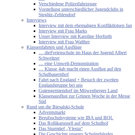
Verschiedene Polizeifahrzeuge
Vorstellung unterschiedlicher Jugendclubs in
Steglitz-Zehlendorf
Interviews
Interview mit dem ehemaligen Konfliktlotsen Jan
Interview mit Frau Marks
Unser Interview mit Karoline Herfurth
Interview mit Frau Walther
Klassenfahrten und Ausflüge
… dieFerienschule im Haus der Jugend Albert
Schweitzer
… eine Umwelt-Demonstration
… Klasse 4ab macht einen Ausflug auf den
Schulbauernhof
Fahrt nach England + Besuch der zweiten
Englandgruppe bei uns
Gutengermendorf im Möwenberger Land
Klassenausflug zur Grünen Woche in der Messe
Süd
Rund um die Biesalski-Schule
Adventsmarkt
Berufsschulsysteme wie IBA und BQL
Das Rollikarussell auf dem Schulhof
Das Sturmtief „Ylenia“
Die Geschichte unseres Schulgebäudes