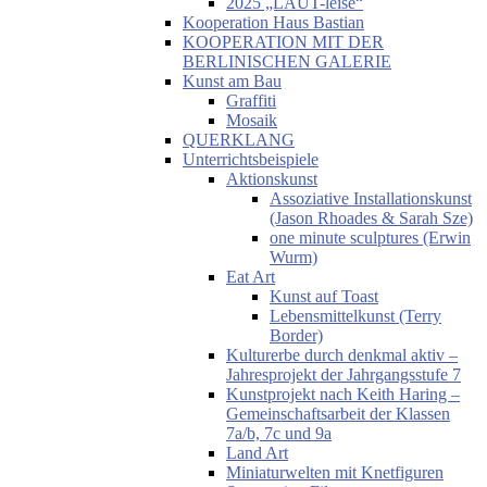
2025 „LAUT-leise“
Kooperation Haus Bastian
KOOPERATION MIT DER
BERLINISCHEN GALERIE
Kunst am Bau
Graffiti
Mosaik
QUERKLANG
Unterrichtsbeispiele
Aktionskunst
Assoziative Installationskunst
(Jason Rhoades & Sarah Sze)
one minute sculptures (Erwin
Wurm)
Eat Art
Kunst auf Toast
Lebensmittelkunst (Terry
Border)
Kulturerbe durch denkmal aktiv –
Jahresprojekt der Jahrgangsstufe 7
Kunstprojekt nach Keith Haring –
Gemeinschaftsarbeit der Klassen
7a/b, 7c und 9a
Land Art
Miniaturwelten mit Knetfiguren