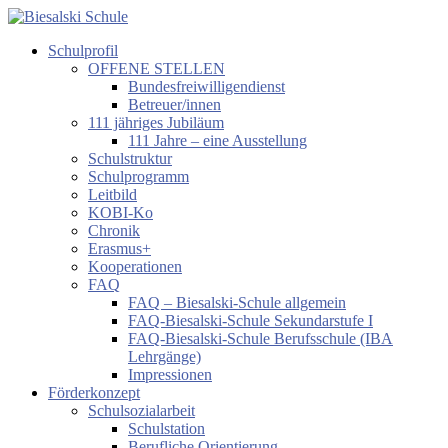
Zum
Inhalt
Schulprofil
springen
Biesalski
OFFENE STELLEN
Schule
Bundesfreiwilligendienst
Betreuer/innen
Förderzentrum
111 jähriges Jubiläum
körperliche
111 Jahre – eine Ausstellung
und
Schulstruktur
motorische
Schulprogramm
Entwicklung
Leitbild
KOBI-Ko
Chronik
Erasmus+
Kooperationen
FAQ
FAQ – Biesalski-Schule allgemein
FAQ-Biesalski-Schule Sekundarstufe I
FAQ-Biesalski-Schule Berufsschule (IBA
Lehrgänge)
Impressionen
Förderkonzept
Schulsozialarbeit
Schulstation
Berufliche Orientierung