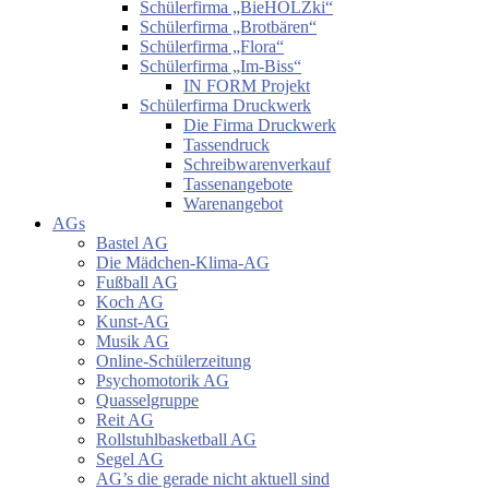
Schülerfirma „BieHOLZki“
Schülerfirma „Brotbären“
Schülerfirma „Flora“
Schülerfirma „Im-Biss“
IN FORM Projekt
Schülerfirma Druckwerk
Die Firma Druckwerk
Tassendruck
Schreibwarenverkauf
Tassenangebote
Warenangebot
AGs
Bastel AG
Die Mädchen-Klima-AG
Fußball AG
Koch AG
Kunst-AG
Musik AG
Online-Schülerzeitung
Psychomotorik AG
Quasselgruppe
Reit AG
Rollstuhlbasketball AG
Segel AG
AG’s die gerade nicht aktuell sind