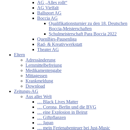
AG „Alles rollt“
AG Vielfalt
Ballsport AG
Boccia AG
Qualifikationsturnier zu den 18. Deutschen
Boccia-Meisterschaften
Schulmeisterschaft Para Boccia 2022
QuenBies-Pausenliga
Rad- & Kreativwerkstatt
Theater AG
Eltern
Adressänderung
Lernmittelbefreiung
Medikamentengabe
Mittagessen
Krankmeldung
Download
Zeitungs-AG
Aus aller Welt
… Black Lives Matter
… Corona, Berlin und die BVG
… eine Explosion in Beirut
… Giftpflanzen
… Japan
… mein Ferienabenteuer bei Just-Music