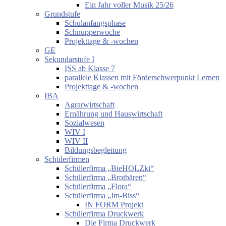
Ein Jahr voller Musik 25/26
Grundstufe
Schulanfangsphase
Schnupperwoche
Projekttage & -wochen
GE
Sekundarstufe I
ISS ab Klasse 7
parallele Klassen mit Förderschwerpunkt Lernen
Projekttage & -wochen
IBA
Agrarwirtschaft
Ernährung und Hauswirtschaft
Sozialwesen
WIV I
WIV II
Bildungsbegleitung
Schülerfirmen
Schülerfirma „BieHOLZki“
Schülerfirma „Brotbären“
Schülerfirma „Flora“
Schülerfirma „Im-Biss“
IN FORM Projekt
Schülerfirma Druckwerk
Die Firma Druckwerk