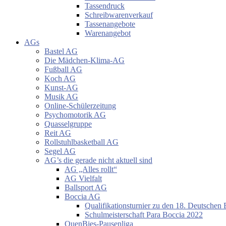
Tassendruck
Schreibwarenverkauf
Tassenangebote
Warenangebot
AGs
Bastel AG
Die Mädchen-Klima-AG
Fußball AG
Koch AG
Kunst-AG
Musik AG
Online-Schülerzeitung
Psychomotorik AG
Quasselgruppe
Reit AG
Rollstuhlbasketball AG
Segel AG
AG’s die gerade nicht aktuell sind
AG „Alles rollt“
AG Vielfalt
Ballsport AG
Boccia AG
Qualifikationsturnier zu den 18. Deutschen 
Schulmeisterschaft Para Boccia 2022
QuenBies-Pausenliga