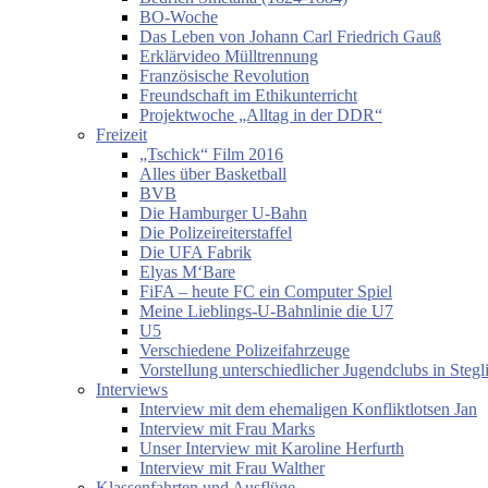
BO-Woche
Das Leben von Johann Carl Friedrich Gauß
Erklärvideo Mülltrennung
Französische Revolution
Freundschaft im Ethikunterricht
Projektwoche „Alltag in der DDR“
Freizeit
„Tschick“ Film 2016
Alles über Basketball
BVB
Die Hamburger U-Bahn
Die Polizeireiterstaffel
Die UFA Fabrik
Elyas M‘Bare
FiFA – heute FC ein Computer Spiel
Meine Lieblings-U-Bahnlinie die U7
U5
Verschiedene Polizeifahrzeuge
Vorstellung unterschiedlicher Jugendclubs in Stegl
Interviews
Interview mit dem ehemaligen Konfliktlotsen Jan
Interview mit Frau Marks
Unser Interview mit Karoline Herfurth
Interview mit Frau Walther
Klassenfahrten und Ausflüge