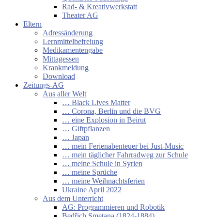
Rad- & Kreativwerkstatt
Theater AG
Eltern
Adressänderung
Lernmittelbefreiung
Medikamentengabe
Mittagessen
Krankmeldung
Download
Zeitungs-AG
Aus aller Welt
… Black Lives Matter
… Corona, Berlin und die BVG
… eine Explosion in Beirut
… Giftpflanzen
… Japan
… mein Ferienabenteuer bei Just-Music
… mein täglicher Fahrradweg zur Schule
… meine Schule in Syrien
… meine Sprüche
… meine Weihnachtsferien
Ukraine April 2022
Aus dem Unterricht
AG: Programmieren und Robotik
Bedřich Smetana (1824-1884)