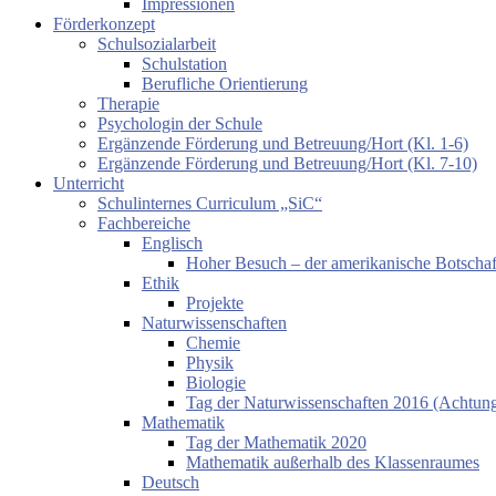
Impressionen
Förderkonzept
Schulsozialarbeit
Schulstation
Berufliche Orientierung
Therapie
Psychologin der Schule
Ergänzende Förderung und Betreuung/Hort (Kl. 1-6)
Ergänzende Förderung und Betreuung/Hort (Kl. 7-10)
Unterricht
Schulinternes Curriculum „SiC“
Fachbereiche
Englisch
Hoher Besuch – der amerikanische Botschaf
Ethik
Projekte
Naturwissenschaften
Chemie
Physik
Biologie
Tag der Naturwissenschaften 2016 (Achtung:
Mathematik
Tag der Mathematik 2020
Mathematik außerhalb des Klassenraumes
Deutsch