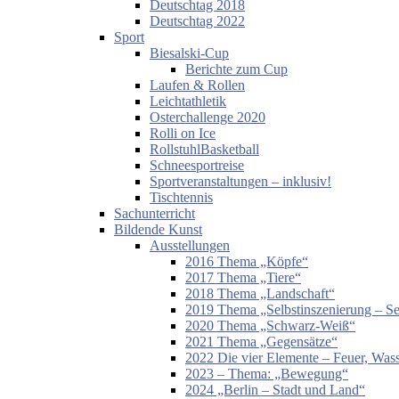
Deutschtag 2018
Deutschtag 2022
Sport
Biesalski-Cup
Berichte zum Cup
Laufen & Rollen
Leichtathletik
Osterchallenge 2020
Rolli on Ice
RollstuhlBasketball
Schneesportreise
Sportveranstaltungen – inklusiv!
Tischtennis
Sachunterricht
Bildende Kunst
Ausstellungen
2016 Thema „Köpfe“
2017 Thema „Tiere“
2018 Thema „Landschaft“
2019 Thema „Selbstinszenierung – Sel
2020 Thema „Schwarz-Weiß“
2021 Thema „Gegensätze“
2022 Die vier Elemente – Feuer, Wass
2023 – Thema: „Bewegung“
2024 „Berlin – Stadt und Land“