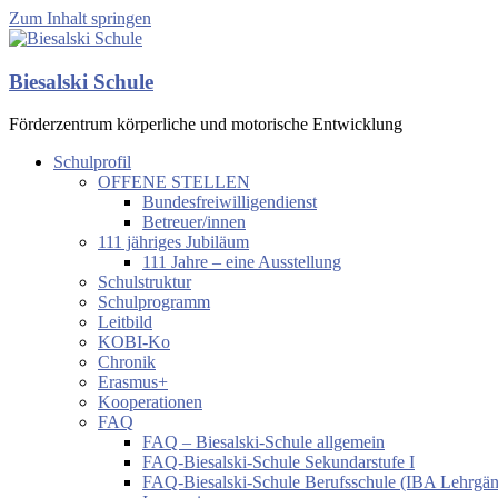
Zum Inhalt springen
Biesalski Schule
Förderzentrum körperliche und motorische Entwicklung
Schulprofil
OFFENE STELLEN
Bundesfreiwilligendienst
Betreuer/innen
111 jähriges Jubiläum
111 Jahre – eine Ausstellung
Schulstruktur
Schulprogramm
Leitbild
KOBI-Ko
Chronik
Erasmus+
Kooperationen
FAQ
FAQ – Biesalski-Schule allgemein
FAQ-Biesalski-Schule Sekundarstufe I
FAQ-Biesalski-Schule Berufsschule (IBA Lehrgä