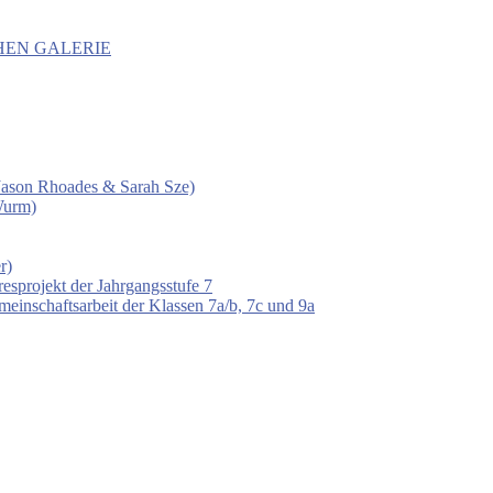
HEN GALERIE
 (Jason Rhoades & Sarah Sze)
Wurm)
r)
esprojekt der Jahrgangsstufe 7
einschaftsarbeit der Klassen 7a/b, 7c und 9a