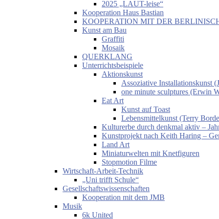
2025 „LAUT-leise“
Kooperation Haus Bastian
KOOPERATION MIT DER BERLINISC
Kunst am Bau
Graffiti
Mosaik
QUERKLANG
Unterrichtsbeispiele
Aktionskunst
Assoziative Installationskunst
one minute sculptures (Erwin 
Eat Art
Kunst auf Toast
Lebensmittelkunst (Terry Borde
Kulturerbe durch denkmal aktiv – Jahr
Kunstprojekt nach Keith Haring – Gem
Land Art
Miniaturwelten mit Knetfiguren
Stopmotion Filme
Wirtschaft-Arbeit-Technik
„Uni trifft Schule“
Gesellschaftswissenschaften
Kooperation mit dem JMB
Musik
6k United