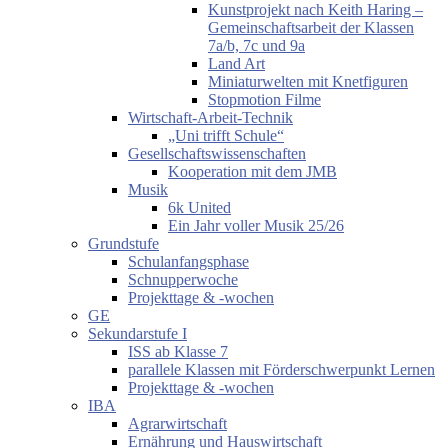
Kunstprojekt nach Keith Haring –
Gemeinschaftsarbeit der Klassen
7a/b, 7c und 9a
Land Art
Miniaturwelten mit Knetfiguren
Stopmotion Filme
Wirtschaft-Arbeit-Technik
„Uni trifft Schule“
Gesellschaftswissenschaften
Kooperation mit dem JMB
Musik
6k United
Ein Jahr voller Musik 25/26
Grundstufe
Schulanfangsphase
Schnupperwoche
Projekttage & -wochen
GE
Sekundarstufe I
ISS ab Klasse 7
parallele Klassen mit Förderschwerpunkt Lernen
Projekttage & -wochen
IBA
Agrarwirtschaft
Ernährung und Hauswirtschaft