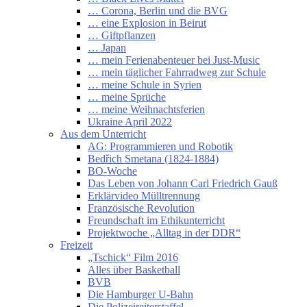
… Corona, Berlin und die BVG
… eine Explosion in Beirut
… Giftpflanzen
… Japan
… mein Ferienabenteuer bei Just-Music
… mein täglicher Fahrradweg zur Schule
… meine Schule in Syrien
… meine Sprüche
… meine Weihnachtsferien
Ukraine April 2022
Aus dem Unterricht
AG: Programmieren und Robotik
Bedřich Smetana (1824-1884)
BO-Woche
Das Leben von Johann Carl Friedrich Gauß
Erklärvideo Mülltrennung
Französische Revolution
Freundschaft im Ethikunterricht
Projektwoche „Alltag in der DDR“
Freizeit
„Tschick“ Film 2016
Alles über Basketball
BVB
Die Hamburger U-Bahn
Die Polizeireiterstaffel