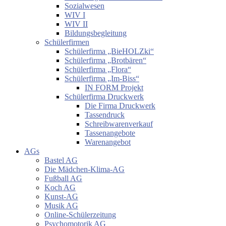
Sozialwesen
WIV I
WIV II
Bildungsbegleitung
Schülerfirmen
Schülerfirma „BieHOLZki“
Schülerfirma „Brotbären“
Schülerfirma „Flora“
Schülerfirma „Im-Biss“
IN FORM Projekt
Schülerfirma Druckwerk
Die Firma Druckwerk
Tassendruck
Schreibwarenverkauf
Tassenangebote
Warenangebot
AGs
Bastel AG
Die Mädchen-Klima-AG
Fußball AG
Koch AG
Kunst-AG
Musik AG
Online-Schülerzeitung
Psychomotorik AG