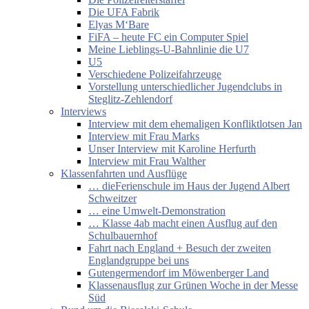
Die UFA Fabrik
Elyas M‘Bare
FiFA – heute FC ein Computer Spiel
Meine Lieblings-U-Bahnlinie die U7
U5
Verschiedene Polizeifahrzeuge
Vorstellung unterschiedlicher Jugendclubs in
Steglitz-Zehlendorf
Interviews
Interview mit dem ehemaligen Konfliktlotsen Jan
Interview mit Frau Marks
Unser Interview mit Karoline Herfurth
Interview mit Frau Walther
Klassenfahrten und Ausflüge
… dieFerienschule im Haus der Jugend Albert
Schweitzer
… eine Umwelt-Demonstration
… Klasse 4ab macht einen Ausflug auf den
Schulbauernhof
Fahrt nach England + Besuch der zweiten
Englandgruppe bei uns
Gutengermendorf im Möwenberger Land
Klassenausflug zur Grünen Woche in der Messe
Süd