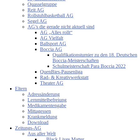
Quasselgruppe
Reit AG
Rollstuhlbasketball AG
Segel AG
AG’s die gerade nicht aktuell sind
AG „Alles rollt“
AG Vielfalt
Ballsport AG
Boccia AG
Qualifikationsturnier zu den 18. Deutschen
Boccia-Meisterschaften
Schulmeisterschaft Para Boccia 2022
QuenBies-Pausenliga
Rad- & Kreativwerkstatt
Theater AG
Eltern
Adressänderung
Lernmittelbefreiung
Medikamentengabe
Mittagessen
Krankmeldung
Download
Zeitungs-AG
Aus aller Welt
… Black Lives Matter