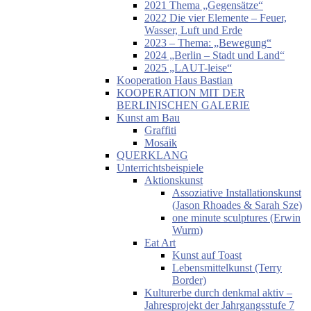
2021 Thema „Gegensätze“
2022 Die vier Elemente – Feuer,
Wasser, Luft und Erde
2023 – Thema: „Bewegung“
2024 „Berlin – Stadt und Land“
2025 „LAUT-leise“
Kooperation Haus Bastian
KOOPERATION MIT DER
BERLINISCHEN GALERIE
Kunst am Bau
Graffiti
Mosaik
QUERKLANG
Unterrichtsbeispiele
Aktionskunst
Assoziative Installationskunst
(Jason Rhoades & Sarah Sze)
one minute sculptures (Erwin
Wurm)
Eat Art
Kunst auf Toast
Lebensmittelkunst (Terry
Border)
Kulturerbe durch denkmal aktiv –
Jahresprojekt der Jahrgangsstufe 7