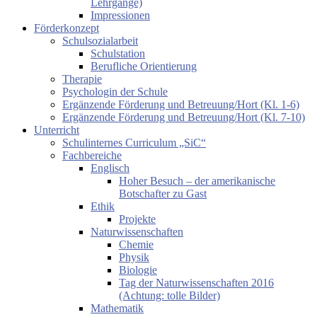
Lehrgänge)
Impressionen
Förderkonzept
Schulsozialarbeit
Schulstation
Berufliche Orientierung
Therapie
Psychologin der Schule
Ergänzende Förderung und Betreuung/Hort (Kl. 1-6)
Ergänzende Förderung und Betreuung/Hort (Kl. 7-10)
Unterricht
Schulinternes Curriculum „SiC“
Fachbereiche
Englisch
Hoher Besuch – der amerikanische
Botschafter zu Gast
Ethik
Projekte
Naturwissenschaften
Chemie
Physik
Biologie
Tag der Naturwissenschaften 2016
(Achtung: tolle Bilder)
Mathematik