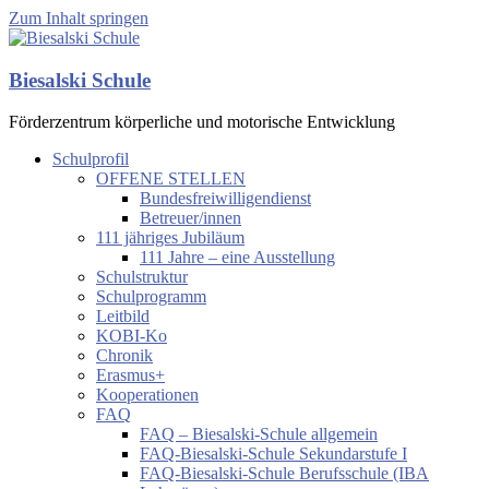
Zum Inhalt springen
Biesalski Schule
Förderzentrum körperliche und motorische Entwicklung
Schulprofil
OFFENE STELLEN
Bundesfreiwilligendienst
Betreuer/innen
111 jähriges Jubiläum
111 Jahre – eine Ausstellung
Schulstruktur
Schulprogramm
Leitbild
KOBI-Ko
Chronik
Erasmus+
Kooperationen
FAQ
FAQ – Biesalski-Schule allgemein
FAQ-Biesalski-Schule Sekundarstufe I
FAQ-Biesalski-Schule Berufsschule (IBA