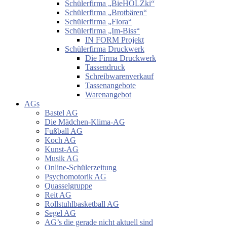
Schülerfirma „BieHOLZki“
Schülerfirma „Brotbären“
Schülerfirma „Flora“
Schülerfirma „Im-Biss“
IN FORM Projekt
Schülerfirma Druckwerk
Die Firma Druckwerk
Tassendruck
Schreibwarenverkauf
Tassenangebote
Warenangebot
AGs
Bastel AG
Die Mädchen-Klima-AG
Fußball AG
Koch AG
Kunst-AG
Musik AG
Online-Schülerzeitung
Psychomotorik AG
Quasselgruppe
Reit AG
Rollstuhlbasketball AG
Segel AG
AG’s die gerade nicht aktuell sind