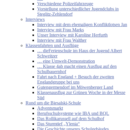
Verschiedene Polizeifahrzeuge
Vorstellung unterschiedlicher Jugendclubs in
Steglitz-Zehlendorf
Interviews
Interview mit dem ehemaligen Konfliktlotsen Jan
Interview mit Frau Marks
Unser Interview mit Karoline Herfurth
Interview mit Frau Walther
Klassenfahrten und Ausflüge
… dieFerienschule im Haus der Jugend Albert
Schweitzer
… eine Umwelt-Demonstration
… Klasse 4ab macht einen Ausflug auf den
Schulbauernhof
Fahrt nach England + Besuch der zweiten
Englandgruppe bei uns
Gutengermendorf im Möwenberger Land
Klassenausflug zur Grünen Woche in der Messe
Süd
Rund um die Biesalski-Schule
Adventsmarkt
Berufsschulsysteme wie IBA und BQL
Das Rollikarussell auf dem Schulhof
Das Sturmtief „Ylenia“
Die Geschichte unseres Schulgebäudes