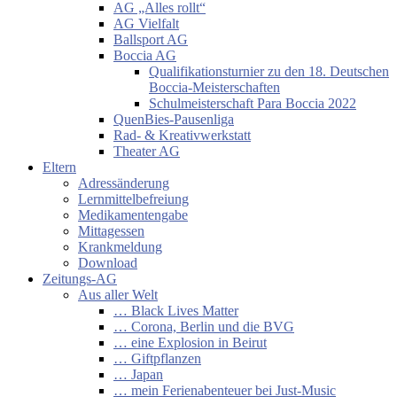
AG „Alles rollt“
AG Vielfalt
Ballsport AG
Boccia AG
Qualifikationsturnier zu den 18. Deutschen
Boccia-Meisterschaften
Schulmeisterschaft Para Boccia 2022
QuenBies-Pausenliga
Rad- & Kreativwerkstatt
Theater AG
Eltern
Adressänderung
Lernmittelbefreiung
Medikamentengabe
Mittagessen
Krankmeldung
Download
Zeitungs-AG
Aus aller Welt
… Black Lives Matter
… Corona, Berlin und die BVG
… eine Explosion in Beirut
… Giftpflanzen
… Japan
… mein Ferienabenteuer bei Just-Music