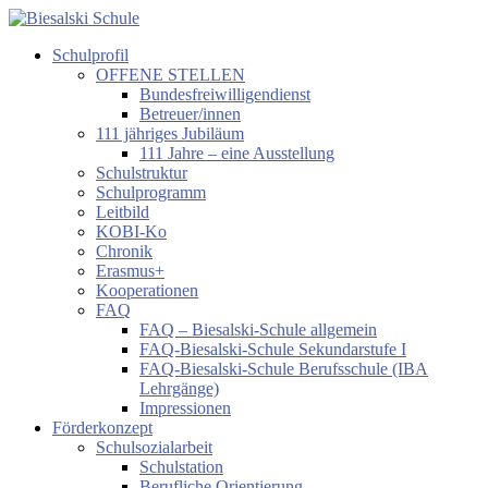
Zum
Inhalt
Schulprofil
springen
Biesalski
OFFENE STELLEN
Schule
Bundesfreiwilligendienst
Betreuer/innen
Förderzentrum
111 jähriges Jubiläum
körperliche
111 Jahre – eine Ausstellung
und
Schulstruktur
motorische
Schulprogramm
Entwicklung
Leitbild
KOBI-Ko
Chronik
Erasmus+
Kooperationen
FAQ
FAQ – Biesalski-Schule allgemein
FAQ-Biesalski-Schule Sekundarstufe I
FAQ-Biesalski-Schule Berufsschule (IBA
Lehrgänge)
Impressionen
Förderkonzept
Schulsozialarbeit
Schulstation
Berufliche Orientierung