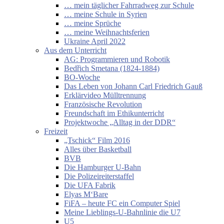
… mein täglicher Fahrradweg zur Schule
… meine Schule in Syrien
… meine Sprüche
… meine Weihnachtsferien
Ukraine April 2022
Aus dem Unterricht
AG: Programmieren und Robotik
Bedřich Smetana (1824-1884)
BO-Woche
Das Leben von Johann Carl Friedrich Gauß
Erklärvideo Mülltrennung
Französische Revolution
Freundschaft im Ethikunterricht
Projektwoche „Alltag in der DDR“
Freizeit
„Tschick“ Film 2016
Alles über Basketball
BVB
Die Hamburger U-Bahn
Die Polizeireiterstaffel
Die UFA Fabrik
Elyas M‘Bare
FiFA – heute FC ein Computer Spiel
Meine Lieblings-U-Bahnlinie die U7
U5