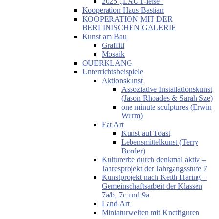
2025 „LAUT-leise“
Kooperation Haus Bastian
KOOPERATION MIT DER
BERLINISCHEN GALERIE
Kunst am Bau
Graffiti
Mosaik
QUERKLANG
Unterrichtsbeispiele
Aktionskunst
Assoziative Installationskunst
(Jason Rhoades & Sarah Sze)
one minute sculptures (Erwin
Wurm)
Eat Art
Kunst auf Toast
Lebensmittelkunst (Terry
Border)
Kulturerbe durch denkmal aktiv –
Jahresprojekt der Jahrgangsstufe 7
Kunstprojekt nach Keith Haring –
Gemeinschaftsarbeit der Klassen
7a/b, 7c und 9a
Land Art
Miniaturwelten mit Knetfiguren