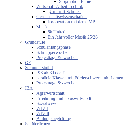
Stopmotion Filme
Wirtschaft-Arbeit-Technik
„Uni trifft Schule“
Gesellschaftswissenschaften
Kooperation mit dem JMB
Musik
6k United
Ein Jahr voller Musik 25/26
Grundstufe
Schulanfangsphase
Schnupperwoche
Projekttage & -wochen
GE
Sekundarstufe I
ISS ab Klasse 7
parallele Klassen mit Förderschwerpunkt Lernen
Projekttage & -wochen
IBA
Agrarwirtschaft
Ernährung und Hauswirtschaft
Sozialwesen
WIV I
WIV II
Bildungsbegleitung
Schülerfirmen