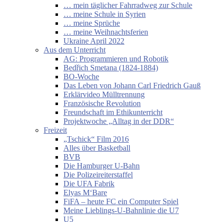
… mein täglicher Fahrradweg zur Schule
… meine Schule in Syrien
… meine Sprüche
… meine Weihnachtsferien
Ukraine April 2022
Aus dem Unterricht
AG: Programmieren und Robotik
Bedřich Smetana (1824-1884)
BO-Woche
Das Leben von Johann Carl Friedrich Gauß
Erklärvideo Mülltrennung
Französische Revolution
Freundschaft im Ethikunterricht
Projektwoche „Alltag in der DDR“
Freizeit
„Tschick“ Film 2016
Alles über Basketball
BVB
Die Hamburger U-Bahn
Die Polizeireiterstaffel
Die UFA Fabrik
Elyas M‘Bare
FiFA – heute FC ein Computer Spiel
Meine Lieblings-U-Bahnlinie die U7
U5