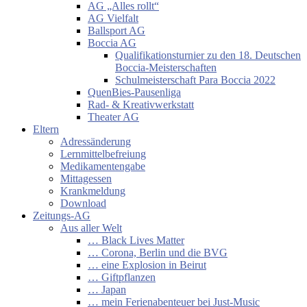
AG „Alles rollt“
AG Vielfalt
Ballsport AG
Boccia AG
Qualifikationsturnier zu den 18. Deutschen
Boccia-Meisterschaften
Schulmeisterschaft Para Boccia 2022
QuenBies-Pausenliga
Rad- & Kreativwerkstatt
Theater AG
Eltern
Adressänderung
Lernmittelbefreiung
Medikamentengabe
Mittagessen
Krankmeldung
Download
Zeitungs-AG
Aus aller Welt
… Black Lives Matter
… Corona, Berlin und die BVG
… eine Explosion in Beirut
… Giftpflanzen
… Japan
… mein Ferienabenteuer bei Just-Music