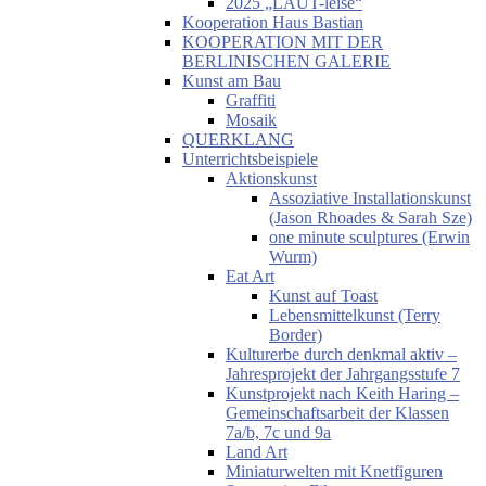
2025 „LAUT-leise“
Kooperation Haus Bastian
KOOPERATION MIT DER
BERLINISCHEN GALERIE
Kunst am Bau
Graffiti
Mosaik
QUERKLANG
Unterrichtsbeispiele
Aktionskunst
Assoziative Installationskunst
(Jason Rhoades & Sarah Sze)
one minute sculptures (Erwin
Wurm)
Eat Art
Kunst auf Toast
Lebensmittelkunst (Terry
Border)
Kulturerbe durch denkmal aktiv –
Jahresprojekt der Jahrgangsstufe 7
Kunstprojekt nach Keith Haring –
Gemeinschaftsarbeit der Klassen
7a/b, 7c und 9a
Land Art
Miniaturwelten mit Knetfiguren