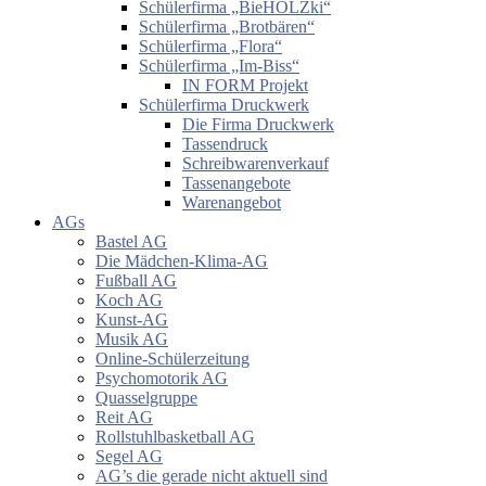
Schülerfirma „BieHOLZki“
Schülerfirma „Brotbären“
Schülerfirma „Flora“
Schülerfirma „Im-Biss“
IN FORM Projekt
Schülerfirma Druckwerk
Die Firma Druckwerk
Tassendruck
Schreibwarenverkauf
Tassenangebote
Warenangebot
AGs
Bastel AG
Die Mädchen-Klima-AG
Fußball AG
Koch AG
Kunst-AG
Musik AG
Online-Schülerzeitung
Psychomotorik AG
Quasselgruppe
Reit AG
Rollstuhlbasketball AG
Segel AG
AG’s die gerade nicht aktuell sind