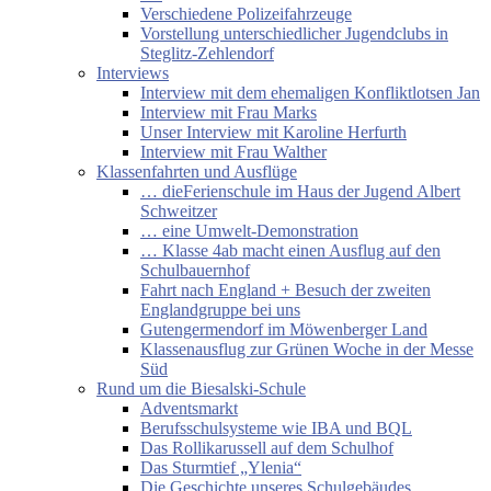
Verschiedene Polizeifahrzeuge
Vorstellung unterschiedlicher Jugendclubs in
Steglitz-Zehlendorf
Interviews
Interview mit dem ehemaligen Konfliktlotsen Jan
Interview mit Frau Marks
Unser Interview mit Karoline Herfurth
Interview mit Frau Walther
Klassenfahrten und Ausflüge
… dieFerienschule im Haus der Jugend Albert
Schweitzer
… eine Umwelt-Demonstration
… Klasse 4ab macht einen Ausflug auf den
Schulbauernhof
Fahrt nach England + Besuch der zweiten
Englandgruppe bei uns
Gutengermendorf im Möwenberger Land
Klassenausflug zur Grünen Woche in der Messe
Süd
Rund um die Biesalski-Schule
Adventsmarkt
Berufsschulsysteme wie IBA und BQL
Das Rollikarussell auf dem Schulhof
Das Sturmtief „Ylenia“
Die Geschichte unseres Schulgebäudes