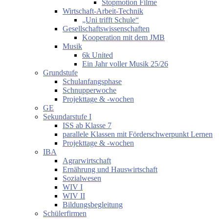
Stopmotion Filme
Wirtschaft-Arbeit-Technik
„Uni trifft Schule“
Gesellschaftswissenschaften
Kooperation mit dem JMB
Musik
6k United
Ein Jahr voller Musik 25/26
Grundstufe
Schulanfangsphase
Schnupperwoche
Projekttage & -wochen
GE
Sekundarstufe I
ISS ab Klasse 7
parallele Klassen mit Förderschwerpunkt Lernen
Projekttage & -wochen
IBA
Agrarwirtschaft
Ernährung und Hauswirtschaft
Sozialwesen
WIV I
WIV II
Bildungsbegleitung
Schülerfirmen