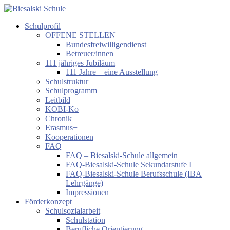
Zum
Inhalt
Schulprofil
springen
Biesalski
OFFENE STELLEN
Schule
Bundesfreiwilligendienst
Betreuer/innen
Förderzentrum
111 jähriges Jubiläum
körperliche
111 Jahre – eine Ausstellung
und
Schulstruktur
motorische
Schulprogramm
Entwicklung
Leitbild
KOBI-Ko
Chronik
Erasmus+
Kooperationen
FAQ
FAQ – Biesalski-Schule allgemein
FAQ-Biesalski-Schule Sekundarstufe I
FAQ-Biesalski-Schule Berufsschule (IBA
Lehrgänge)
Impressionen
Förderkonzept
Schulsozialarbeit
Schulstation
Berufliche Orientierung