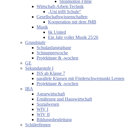
Stopmotion Filme
Wirtschaft-Arbeit-Technik
„Uni trifft Schule“
Gesellschaftswissenschaften
Kooperation mit dem JMB
Musik
6k United
Ein Jahr voller Musik 25/26
Grundstufe
Schulanfangsphase
Schnupperwoche
Projekttage & -wochen
GE
Sekundarstufe I
ISS ab Klasse 7
parallele Klassen mit Förderschwerpunkt Lernen
Projekttage & -wochen
IBA
Agrarwirtschaft
Ernährung und Hauswirtschaft
Sozialwesen
WIV I
WIV II
Bildungsbegleitung
Schülerfirmen