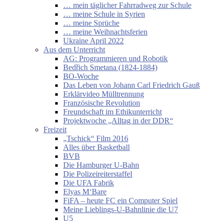
… mein täglicher Fahrradweg zur Schule
… meine Schule in Syrien
… meine Sprüche
… meine Weihnachtsferien
Ukraine April 2022
Aus dem Unterricht
AG: Programmieren und Robotik
Bedřich Smetana (1824-1884)
BO-Woche
Das Leben von Johann Carl Friedrich Gauß
Erklärvideo Mülltrennung
Französische Revolution
Freundschaft im Ethikunterricht
Projektwoche „Alltag in der DDR“
Freizeit
„Tschick“ Film 2016
Alles über Basketball
BVB
Die Hamburger U-Bahn
Die Polizeireiterstaffel
Die UFA Fabrik
Elyas M‘Bare
FiFA – heute FC ein Computer Spiel
Meine Lieblings-U-Bahnlinie die U7
U5