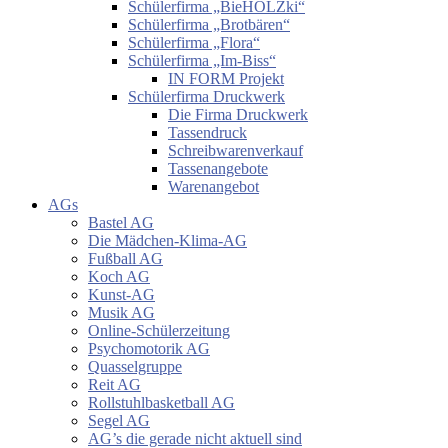
Schülerfirma „BieHOLZki“
Schülerfirma „Brotbären“
Schülerfirma „Flora“
Schülerfirma „Im-Biss“
IN FORM Projekt
Schülerfirma Druckwerk
Die Firma Druckwerk
Tassendruck
Schreibwarenverkauf
Tassenangebote
Warenangebot
AGs
Bastel AG
Die Mädchen-Klima-AG
Fußball AG
Koch AG
Kunst-AG
Musik AG
Online-Schülerzeitung
Psychomotorik AG
Quasselgruppe
Reit AG
Rollstuhlbasketball AG
Segel AG
AG’s die gerade nicht aktuell sind