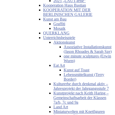
2025 „LAUT-leise“
Kooperation Haus Bastian
KOOPERATION MIT DER
BERLINISCHEN GALERIE
Kunst am Bau
Graffiti
Mosaik
QUERKLANG
Unterrichtsbeispiele
Aktionskunst
Assoziative Installationskunst
(Jason Rhoades & Sarah Sze)
one minute sculptures (Erwin
Wurm)
Eat Art
Kunst auf Toast
Lebensmittelkunst (Terry
Border)
Kulturerbe durch denkmal aktiv –
Jahresprojekt der Jahrgangsstufe 7
Kunstprojekt nach Keith Haring –
Gemeinschaftsarbeit der Klassen
7a/b, 7c und 9a
Land Art
Miniaturwelten mit Knetfiguren