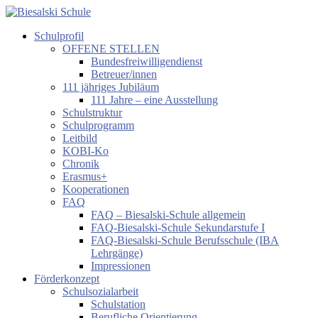
Zum
Inhalt
Schulprofil
springen
Biesalski
OFFENE STELLEN
Schule
Bundesfreiwilligendienst
Betreuer/innen
Förderzentrum
111 jähriges Jubiläum
körperliche
111 Jahre – eine Ausstellung
und
Schulstruktur
motorische
Schulprogramm
Entwicklung
Leitbild
KOBI-Ko
Chronik
Erasmus+
Kooperationen
FAQ
FAQ – Biesalski-Schule allgemein
FAQ-Biesalski-Schule Sekundarstufe I
FAQ-Biesalski-Schule Berufsschule (IBA
Lehrgänge)
Impressionen
Förderkonzept
Schulsozialarbeit
Schulstation
Berufliche Orientierung