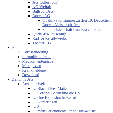
AG „Alles rollt“
AG Vielfalt
Ballsport AG
Boccia AG
Qualifikationsturnier zu den 18. Deutschen
Boccia-Meisterschaften
Schulmeisterschaft Para Boccia 2022
QuenBies-Pausenliga
Rad- & Kreativwerkstatt
Theater AG
Eltern
Adressänderung
Lernmittelbefreiung
Medikamentengabe
Mittagessen
Krankmeldung
Download
Zeitungs-AG
Aus aller Welt
… Black Lives Matter
… Corona, Berlin und die BVG
… eine Explosion in Beirut
… Giftpflanzen
… Japan
… mein Ferienabenteuer bei Just-Music