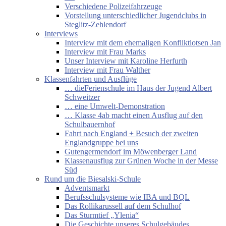
Verschiedene Polizeifahrzeuge
Vorstellung unterschiedlicher Jugendclubs in
Steglitz-Zehlendorf
Interviews
Interview mit dem ehemaligen Konfliktlotsen Jan
Interview mit Frau Marks
Unser Interview mit Karoline Herfurth
Interview mit Frau Walther
Klassenfahrten und Ausflüge
… dieFerienschule im Haus der Jugend Albert
Schweitzer
… eine Umwelt-Demonstration
… Klasse 4ab macht einen Ausflug auf den
Schulbauernhof
Fahrt nach England + Besuch der zweiten
Englandgruppe bei uns
Gutengermendorf im Möwenberger Land
Klassenausflug zur Grünen Woche in der Messe
Süd
Rund um die Biesalski-Schule
Adventsmarkt
Berufsschulsysteme wie IBA und BQL
Das Rollikarussell auf dem Schulhof
Das Sturmtief „Ylenia“
Die Geschichte unseres Schulgebäudes