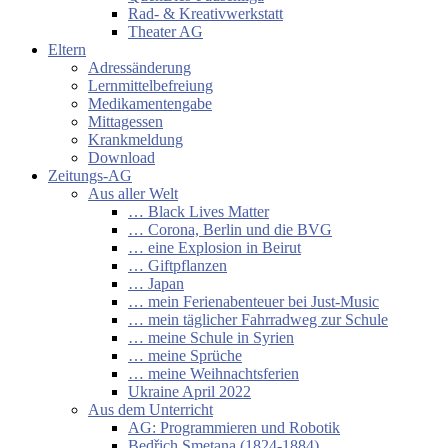
Rad- & Kreativwerkstatt
Theater AG
Eltern
Adressänderung
Lernmittelbefreiung
Medikamentengabe
Mittagessen
Krankmeldung
Download
Zeitungs-AG
Aus aller Welt
… Black Lives Matter
… Corona, Berlin und die BVG
… eine Explosion in Beirut
… Giftpflanzen
… Japan
… mein Ferienabenteuer bei Just-Music
… mein täglicher Fahrradweg zur Schule
… meine Schule in Syrien
… meine Sprüche
… meine Weihnachtsferien
Ukraine April 2022
Aus dem Unterricht
AG: Programmieren und Robotik
Bedřich Smetana (1824-1884)