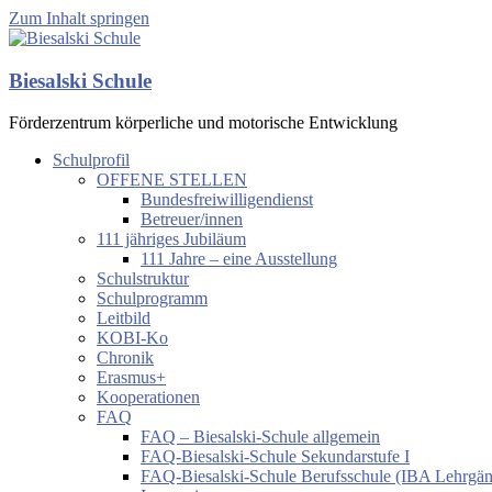
Zum Inhalt springen
Biesalski Schule
Förderzentrum körperliche und motorische Entwicklung
Schulprofil
OFFENE STELLEN
Bundesfreiwilligendienst
Betreuer/innen
111 jähriges Jubiläum
111 Jahre – eine Ausstellung
Schulstruktur
Schulprogramm
Leitbild
KOBI-Ko
Chronik
Erasmus+
Kooperationen
FAQ
FAQ – Biesalski-Schule allgemein
FAQ-Biesalski-Schule Sekundarstufe I
FAQ-Biesalski-Schule Berufsschule (IBA Lehrgä