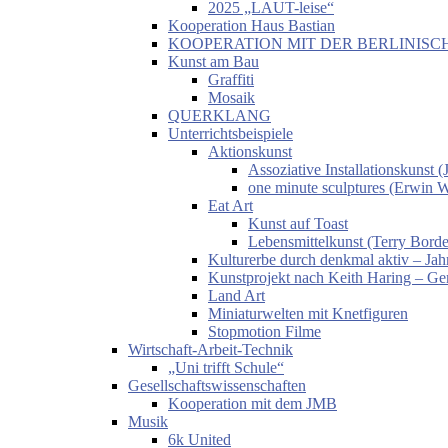
2025 „LAUT-leise“
Kooperation Haus Bastian
KOOPERATION MIT DER BERLINISC
Kunst am Bau
Graffiti
Mosaik
QUERKLANG
Unterrichtsbeispiele
Aktionskunst
Assoziative Installationskunst
one minute sculptures (Erwin 
Eat Art
Kunst auf Toast
Lebensmittelkunst (Terry Borde
Kulturerbe durch denkmal aktiv – Jahr
Kunstprojekt nach Keith Haring – Gem
Land Art
Miniaturwelten mit Knetfiguren
Stopmotion Filme
Wirtschaft-Arbeit-Technik
„Uni trifft Schule“
Gesellschaftswissenschaften
Kooperation mit dem JMB
Musik
6k United