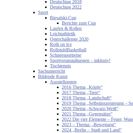
Deutschtag 2018
Deutschtag 2022
Sport
Biesalski-Cup
Berichte zum Cup
Laufen & Rollen
Leichtathletik
Osterchallenge 2020
Rolli on Ice
RollstuhlBasketball
Schneesportreise
Sportveranstaltungen – inklusiv!
Tischtennis
Sachunterricht
Bildende Kunst
Ausstellungen
2016 Thema „Köpfe“
2017 Thema „Tiere“
2018 Thema „Landschaft“
2019 Thema „Selbstinszenierung – Sel
2020 Thema „Schwarz-Weiß“
2021 Thema „Gegensätze“
2022 Die vier Elemente – Feuer, Wass
2023 – Thema: „Bewegung“
2024 „Berlin – Stadt und Land“