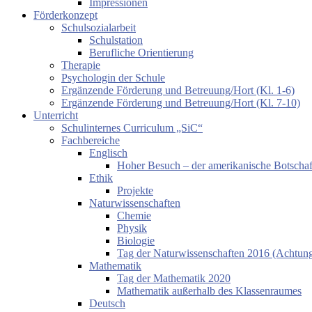
Impressionen
Förderkonzept
Schulsozialarbeit
Schulstation
Berufliche Orientierung
Therapie
Psychologin der Schule
Ergänzende Förderung und Betreuung/Hort (Kl. 1-6)
Ergänzende Förderung und Betreuung/Hort (Kl. 7-10)
Unterricht
Schulinternes Curriculum „SiC“
Fachbereiche
Englisch
Hoher Besuch – der amerikanische Botschaf
Ethik
Projekte
Naturwissenschaften
Chemie
Physik
Biologie
Tag der Naturwissenschaften 2016 (Achtung:
Mathematik
Tag der Mathematik 2020
Mathematik außerhalb des Klassenraumes
Deutsch