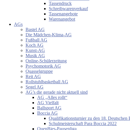
Tassendruck
Schreibwarenverkauf
Tassenangebote
Warenangebot
AGs
Bastel AG
Die Mädchen-Klima-AG
Fußball AG
Koch AG
Kunst-AG
Musik AG
Online-Schülerzeitung
Psychomotorik AG
Quasselgruppe
Reit AG
Rollstuhlbasketball AG
Segel AG
AG’s die gerade nicht aktuell sind
AG „Alles rollt“
AG Vielfalt
Ballsport AG
Boccia AG
Qualifikationsturnier zu den 18. Deutschen 
Schulmeisterschaft Para Boccia 2022
QuenBies-Pausenliga