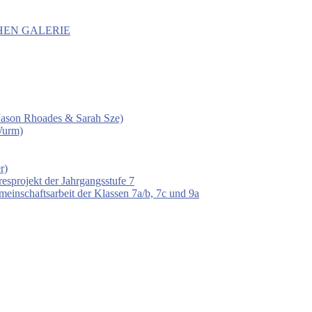
HEN GALERIE
 (Jason Rhoades & Sarah Sze)
Wurm)
r)
esprojekt der Jahrgangsstufe 7
einschaftsarbeit der Klassen 7a/b, 7c und 9a