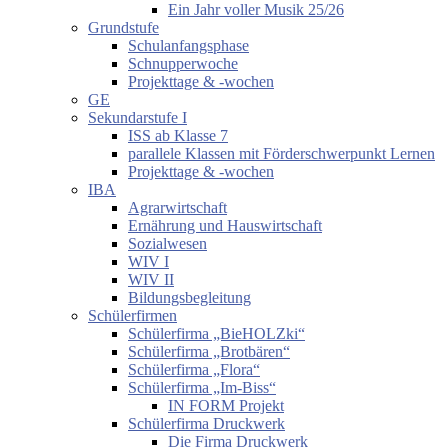
Ein Jahr voller Musik 25/26
Grundstufe
Schulanfangsphase
Schnupperwoche
Projekttage & -wochen
GE
Sekundarstufe I
ISS ab Klasse 7
parallele Klassen mit Förderschwerpunkt Lernen
Projekttage & -wochen
IBA
Agrarwirtschaft
Ernährung und Hauswirtschaft
Sozialwesen
WIV I
WIV II
Bildungsbegleitung
Schülerfirmen
Schülerfirma „BieHOLZki“
Schülerfirma „Brotbären“
Schülerfirma „Flora“
Schülerfirma „Im-Biss“
IN FORM Projekt
Schülerfirma Druckwerk
Die Firma Druckwerk