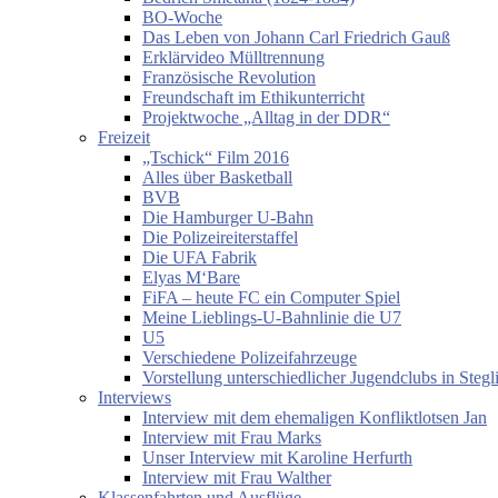
BO-Woche
Das Leben von Johann Carl Friedrich Gauß
Erklärvideo Mülltrennung
Französische Revolution
Freundschaft im Ethikunterricht
Projektwoche „Alltag in der DDR“
Freizeit
„Tschick“ Film 2016
Alles über Basketball
BVB
Die Hamburger U-Bahn
Die Polizeireiterstaffel
Die UFA Fabrik
Elyas M‘Bare
FiFA – heute FC ein Computer Spiel
Meine Lieblings-U-Bahnlinie die U7
U5
Verschiedene Polizeifahrzeuge
Vorstellung unterschiedlicher Jugendclubs in Stegl
Interviews
Interview mit dem ehemaligen Konfliktlotsen Jan
Interview mit Frau Marks
Unser Interview mit Karoline Herfurth
Interview mit Frau Walther
Klassenfahrten und Ausflüge