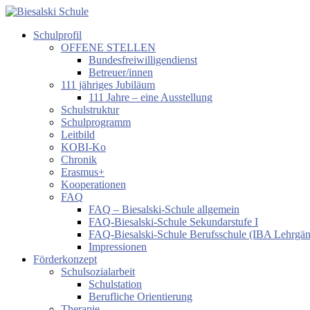
Zum
Inhalt
Schulprofil
springen
Biesalski
OFFENE STELLEN
Schule
Bundesfreiwilligendienst
Betreuer/innen
Förderzentrum
111 jähriges Jubiläum
körperliche
111 Jahre – eine Ausstellung
und
Schulstruktur
motorische
Schulprogramm
Entwicklung
Leitbild
KOBI-Ko
Chronik
Erasmus+
Kooperationen
FAQ
FAQ – Biesalski-Schule allgemein
FAQ-Biesalski-Schule Sekundarstufe I
FAQ-Biesalski-Schule Berufsschule (IBA Lehrgä
Impressionen
Förderkonzept
Schulsozialarbeit
Schulstation
Berufliche Orientierung
Therapie