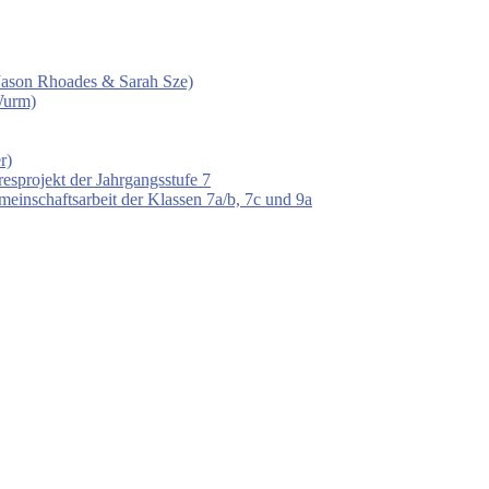
 (Jason Rhoades & Sarah Sze)
Wurm)
r)
esprojekt der Jahrgangsstufe 7
einschaftsarbeit der Klassen 7a/b, 7c und 9a