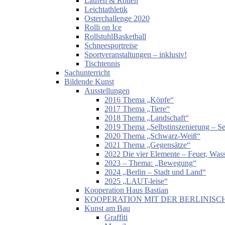
Laufen & Rollen
Leichtathletik
Osterchallenge 2020
Rolli on Ice
RollstuhlBasketball
Schneesportreise
Sportveranstaltungen – inklusiv!
Tischtennis
Sachunterricht
Bildende Kunst
Ausstellungen
2016 Thema „Köpfe“
2017 Thema „Tiere“
2018 Thema „Landschaft“
2019 Thema „Selbstinszenierung – Sel
2020 Thema „Schwarz-Weiß“
2021 Thema „Gegensätze“
2022 Die vier Elemente – Feuer, Wass
2023 – Thema: „Bewegung“
2024 „Berlin – Stadt und Land“
2025 „LAUT-leise“
Kooperation Haus Bastian
KOOPERATION MIT DER BERLINISC
Kunst am Bau
Graffiti