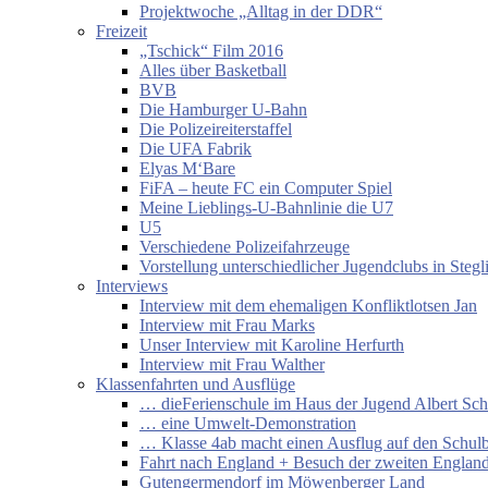
Projektwoche „Alltag in der DDR“
Freizeit
„Tschick“ Film 2016
Alles über Basketball
BVB
Die Hamburger U-Bahn
Die Polizeireiterstaffel
Die UFA Fabrik
Elyas M‘Bare
FiFA – heute FC ein Computer Spiel
Meine Lieblings-U-Bahnlinie die U7
U5
Verschiedene Polizeifahrzeuge
Vorstellung unterschiedlicher Jugendclubs in Stegl
Interviews
Interview mit dem ehemaligen Konfliktlotsen Jan
Interview mit Frau Marks
Unser Interview mit Karoline Herfurth
Interview mit Frau Walther
Klassenfahrten und Ausflüge
… dieFerienschule im Haus der Jugend Albert Sch
… eine Umwelt-Demonstration
… Klasse 4ab macht einen Ausflug auf den Schul
Fahrt nach England + Besuch der zweiten England
Gutengermendorf im Möwenberger Land