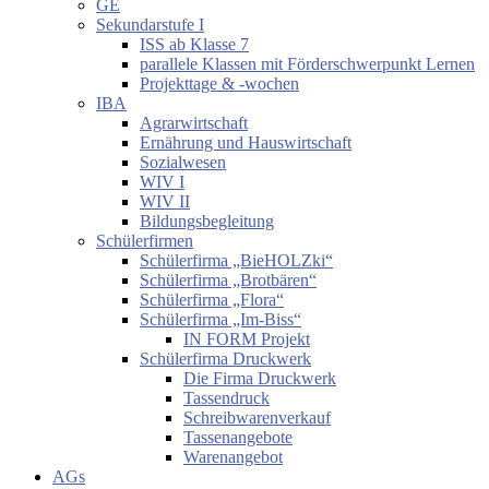
GE
Sekundarstufe I
ISS ab Klasse 7
parallele Klassen mit Förderschwerpunkt Lernen
Projekttage & -wochen
IBA
Agrarwirtschaft
Ernährung und Hauswirtschaft
Sozialwesen
WIV I
WIV II
Bildungsbegleitung
Schülerfirmen
Schülerfirma „BieHOLZki“
Schülerfirma „Brotbären“
Schülerfirma „Flora“
Schülerfirma „Im-Biss“
IN FORM Projekt
Schülerfirma Druckwerk
Die Firma Druckwerk
Tassendruck
Schreibwarenverkauf
Tassenangebote
Warenangebot
AGs