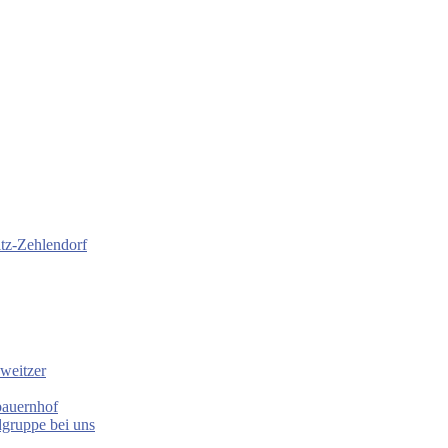
itz-Zehlendorf
weitzer
bauernhof
gruppe bei uns