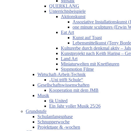
Mosaik
QUERKLANG
Unterrichtsbeispiele
Aktionskunst
Assoziative Installationskunst
one minute sculptures (Erwin 
Eat Art
Kunst auf Toast
Lebensmittelkunst (Terry Borde
Kulturerbe durch denkmal aktiv – Jahr
Kunstprojekt nach Keith Haring – Gem
Land Art
Miniaturwelten mit Knetfiguren
Stopmotion Filme
Wirtschaft-Arbeit-Technik
„Uni trifft Schule“
Gesellschaftswissenschaften
Kooperation mit dem JMB
Musik
6k United
Ein Jahr voller Musik 25/26
Grundstufe
Schulanfangsphase
Schnupperwoche
Projekttage & -wochen