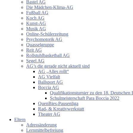
Bastel AG
Die Mädchen-Klima-AG
Fußball AG
Koch AG
Kunst-AG
Musik AG
Online-Schülerzeitung
Psychomotorik AG
Quasselgruppe
Reit AG
Rollstuhlbasketball AG
Segel AG
AG’s die gerade nicht aktuell sind
AG „Alles rollt“
AG Vielfalt
Ballsport AG
Boccia AG
Qualifikationsturnier zu den 18. Deutschen 
Schulmeisterschaft Para Boccia 2022
QuenBies-Pausenliga
Rad- & Kreativwerkstatt
Theater AG
Eltern
Adressänderung
Lernmittelbefreiung