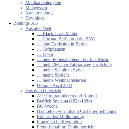
Medikamentengabe
Mittagessen
Krankmeldung
Download
Zeitungs-AG
Aus aller Welt
… Black Lives Matter
… Corona, Berlin und die BVG
… eine Explosion in Beirut
… Giftpflanzen
… Japan
… mein Ferienabenteuer bei Just-Music
… mein täglicher Fahrradweg zur Schule
… meine Schule in Syrien
… meine Sprüche
… meine Weihnachtsferien
Ukraine April 2022
Aus dem Unterricht
AG: Programmieren und Robotik
Bedřich Smetana (1824-1884)
BO-Woche
Das Leben von Johann Carl Friedrich Gauß
Erklärvideo Mülltrennung
Französische Revolution
Freundschaft im Ethikunterricht