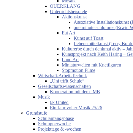
Mosaik
QUERKLANG
Unterrichtsbeispiele
Aktionskunst
Assoziative Installationskunst
one minute sculptures (Erwin 
Eat Art
Kunst auf Toast
Lebensmittelkunst (Terry Borde
Kulturerbe durch denkmal aktiv – Jahr
Kunstprojekt nach Keith Haring – Gem
Land Art
Miniaturwelten mit Knetfiguren
Stopmotion Filme
Wirtschaft-Arbeit-Technik
„Uni trifft Schule“
Gesellschaftswissenschaften
Kooperation mit dem JMB
Musik
6k United
Ein Jahr voller Musik 25/26
Grundstufe
Schulanfangsphase
Schnupperwoche
Projekttage & -wochen