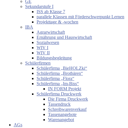
GE
Sekundarstufe I
ISS ab Klasse 7
parallele Klassen mit Förderschwerpunkt Lernen
Projekttage & -wochen
IBA
Agrarwirtschaft
Ernährung und Hauswirtschaft
Sozialwesen
WIV I
WIV II
Bildungsbegleitung
Schülerfirmen
Schülerfirma „BieHOLZki“
Schülerfirma „Brotbären“
Schülerfirma „Flora“
Schülerfirma „Im-Biss“
IN FORM Projekt
Schülerfirma Druckwerk
Die Firma Druckwerk
Tassendruck
Schreibwarenverkauf
Tassenangebote
Warenangebot
AGs