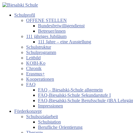
Zum
Inhalt
Schulprofil
springen
Biesalski
OFFENE STELLEN
Schule
Bundesfreiwilligendienst
Betreuer/innen
Förderzentrum
111 jähriges Jubiläum
körperliche
111 Jahre – eine Ausstellung
und
Schulstruktur
motorische
Schulprogramm
Entwicklung
Leitbild
KOBI-Ko
Chronik
Erasmus+
Kooperationen
FAQ
FAQ – Biesalski-Schule allgemein
FAQ-Biesalski-Schule Sekundarstufe I
FAQ-Biesalski-Schule Berufsschule (IBA Lehrgä
Impressionen
Förderkonzept
Schulsozialarbeit
Schulstation
Berufliche Orientierung
Therapie