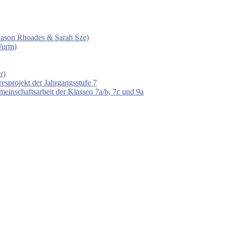
 (Jason Rhoades & Sarah Sze)
Wurm)
r)
esprojekt der Jahrgangsstufe 7
einschaftsarbeit der Klassen 7a/b, 7c und 9a