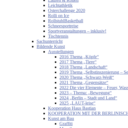
Laufen & Rollen
Leichtathletik
Osterchallenge 2020
Rolli on Ice
RollstuhlBasketball
Schneesportreise
Sportveranstaltungen – inklusiv!
Tischtennis
Sachunterricht
Bildende Kunst
Ausstellungen
2016 Thema „Köpfe“
2017 Thema „Tiere“
2018 Thema „Landschaft“
2019 Thema „Selbstinszenierung – Sel
2020 Thema „Schwarz-Weiß“
2021 Thema „Gegensätze“
2022 Die vier Elemente – Feuer, Wass
2023 – Thema: „Bewegung“
2024 „Berlin – Stadt und Land“
2025 „LAUT-leise“
Kooperation Haus Bastian
KOOPERATION MIT DER BERLINISC
Kunst am Bau
Graffiti