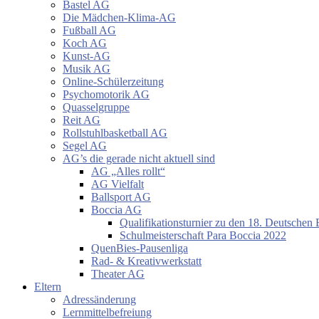
Bastel AG
Die Mädchen-Klima-AG
Fußball AG
Koch AG
Kunst-AG
Musik AG
Online-Schülerzeitung
Psychomotorik AG
Quasselgruppe
Reit AG
Rollstuhlbasketball AG
Segel AG
AG’s die gerade nicht aktuell sind
AG „Alles rollt“
AG Vielfalt
Ballsport AG
Boccia AG
Qualifikationsturnier zu den 18. Deutschen 
Schulmeisterschaft Para Boccia 2022
QuenBies-Pausenliga
Rad- & Kreativwerkstatt
Theater AG
Eltern
Adressänderung
Lernmittelbefreiung