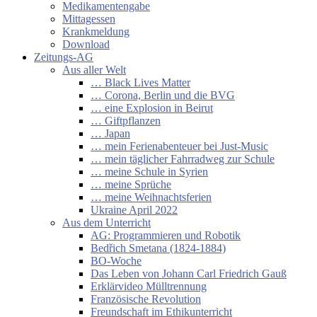
Medikamentengabe
Mittagessen
Krankmeldung
Download
Zeitungs-AG
Aus aller Welt
… Black Lives Matter
… Corona, Berlin und die BVG
… eine Explosion in Beirut
… Giftpflanzen
… Japan
… mein Ferienabenteuer bei Just-Music
… mein täglicher Fahrradweg zur Schule
… meine Schule in Syrien
… meine Sprüche
… meine Weihnachtsferien
Ukraine April 2022
Aus dem Unterricht
AG: Programmieren und Robotik
Bedřich Smetana (1824-1884)
BO-Woche
Das Leben von Johann Carl Friedrich Gauß
Erklärvideo Mülltrennung
Französische Revolution
Freundschaft im Ethikunterricht