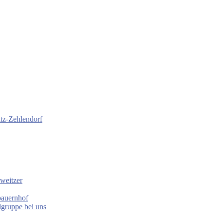
itz-Zehlendorf
weitzer
bauernhof
gruppe bei uns