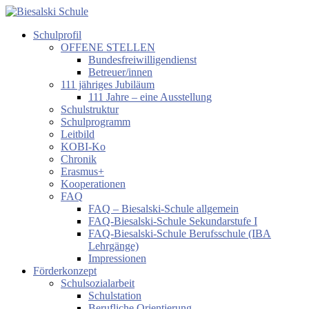
Zum
Inhalt
Schulprofil
springen
Biesalski
OFFENE STELLEN
Schule
Bundesfreiwilligendienst
Betreuer/innen
Förderzentrum
111 jähriges Jubiläum
körperliche
111 Jahre – eine Ausstellung
und
Schulstruktur
motorische
Schulprogramm
Entwicklung
Leitbild
KOBI-Ko
Chronik
Erasmus+
Kooperationen
FAQ
FAQ – Biesalski-Schule allgemein
FAQ-Biesalski-Schule Sekundarstufe I
FAQ-Biesalski-Schule Berufsschule (IBA
Lehrgänge)
Impressionen
Förderkonzept
Schulsozialarbeit
Schulstation
Berufliche Orientierung