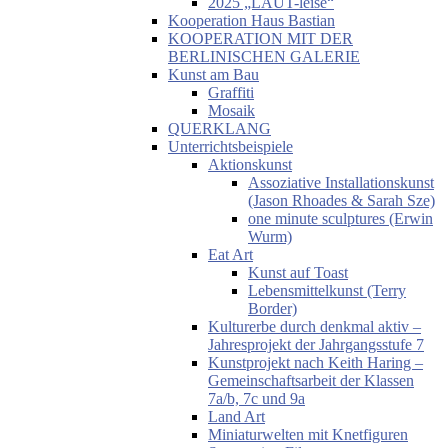
2025 „LAUT-leise“
Kooperation Haus Bastian
KOOPERATION MIT DER
BERLINISCHEN GALERIE
Kunst am Bau
Graffiti
Mosaik
QUERKLANG
Unterrichtsbeispiele
Aktionskunst
Assoziative Installationskunst
(Jason Rhoades & Sarah Sze)
one minute sculptures (Erwin
Wurm)
Eat Art
Kunst auf Toast
Lebensmittelkunst (Terry
Border)
Kulturerbe durch denkmal aktiv –
Jahresprojekt der Jahrgangsstufe 7
Kunstprojekt nach Keith Haring –
Gemeinschaftsarbeit der Klassen
7a/b, 7c und 9a
Land Art
Miniaturwelten mit Knetfiguren