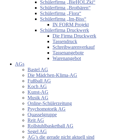
Schülerfirma „BieHOLZki“
Schülerfirma „Brotbären“
Schülerfirma „Flora“
Schülerfirma „Im-Biss“
IN FORM Projekt
Schülerfirma Druckwerk
Die Firma Druckwerk
Tassendruck
Schreibwarenverkauf
Tassenangebote
Warenangebot
AGs
Bastel AG
Die Mädchen-Klima-AG
Fußball AG
Koch AG
Kunst-AG
Musik AG
Online-Schülerzeitung
Psychomotorik AG
Quasselgruppe
Reit AG
Rollstuhlbasketball AG
Segel AG
AG’s die gerade nicht aktuell sind