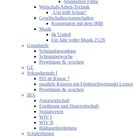
Stopmotion Filme
Wirtschaft-Arbeit-Technik
„Uni trifft Schule“
Gesellschaftswissenschaften
Kooperation mit dem JMB
Musik
6k United
Ein Jahr voller Musik 25/26
Grundstufe
Schulanfangsphase
Schnupperwoche
Projekttage & -wochen
GE
Sekundarstufe I
ISS ab Klasse 7
parallele Klassen mit Förderschwerpunkt Lernen
Projekttage & -wochen
IBA
Agrarwirtschaft
Ernährung und Hauswirtschaft
Sozialwesen
WIV I
WIV II
Bildungsbegleitung
Schülerfirmen