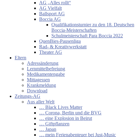
AG „Alles rollt“
AG Vielfalt
Ballsport AG
Boccia AG
Qualifikationsturnier zu den 18. Deutschen
Boccia-Meisterschaften
Schulmeisterschaft Para Boccia 2022
QuenBies-Pausenliga
Rad- & Kreativwerkstatt
Theater AG
Eltern
Adressänderung
Lernmittelbefreiung
Medikamentengabe
Mittagessen
Krankmeldung
Download
Zeitungs-AG
Aus aller Welt
… Black Lives Matter
… Corona, Berlin und die BVG
… eine Explosion in Beirut
… Giftpflanzen
… Japan
… mein Ferienabenteuer bei Just-Music