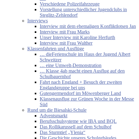
Verschiedene Polizeifahrzeuge
Vorstellung unterschiedlicher Jugendclubs in
Steglitz-Zehlendorf
Interviews
Interview mit dem ehemaligen Konfliktlotsen Jan
Interview mit Frau Marks
Unser Interview mit Karoline Herfurth
Interview mit Frau Walther
Klassenfahrten und Ausflüge
… dieFerienschule im Haus der Jugend Albert
Schweitzer
… eine Umwelt-Demonstration
… Klasse 4ab macht einen Ausflug auf den
Schulbauernhof
Fahrt nach England + Besuch der zweiten
Englandgruppe bei uns
Gutengermendorf im Möwenberger Land
Klassenausflug zur Grünen Woche in der Messe
Süd
Rund um die Biesalski-Schule
Adventsmarkt
Berufsschulsysteme wie IBA und BQL
Das Rollikarussell auf dem Schulhof
Das Sturmtief „Ylenia“
Die Geschichte unseres Schulgebäudes