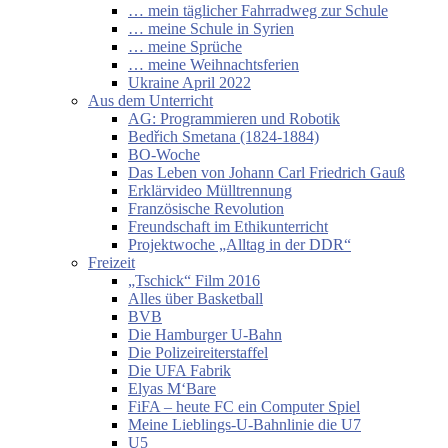
… mein täglicher Fahrradweg zur Schule
… meine Schule in Syrien
… meine Sprüche
… meine Weihnachtsferien
Ukraine April 2022
Aus dem Unterricht
AG: Programmieren und Robotik
Bedřich Smetana (1824-1884)
BO-Woche
Das Leben von Johann Carl Friedrich Gauß
Erklärvideo Mülltrennung
Französische Revolution
Freundschaft im Ethikunterricht
Projektwoche „Alltag in der DDR“
Freizeit
„Tschick“ Film 2016
Alles über Basketball
BVB
Die Hamburger U-Bahn
Die Polizeireiterstaffel
Die UFA Fabrik
Elyas M‘Bare
FiFA – heute FC ein Computer Spiel
Meine Lieblings-U-Bahnlinie die U7
U5