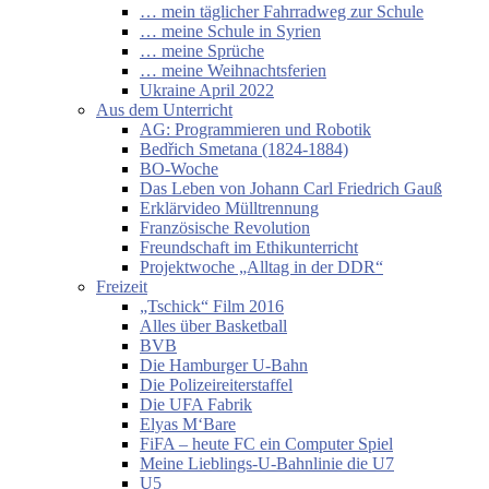
… mein täglicher Fahrradweg zur Schule
… meine Schule in Syrien
… meine Sprüche
… meine Weihnachtsferien
Ukraine April 2022
Aus dem Unterricht
AG: Programmieren und Robotik
Bedřich Smetana (1824-1884)
BO-Woche
Das Leben von Johann Carl Friedrich Gauß
Erklärvideo Mülltrennung
Französische Revolution
Freundschaft im Ethikunterricht
Projektwoche „Alltag in der DDR“
Freizeit
„Tschick“ Film 2016
Alles über Basketball
BVB
Die Hamburger U-Bahn
Die Polizeireiterstaffel
Die UFA Fabrik
Elyas M‘Bare
FiFA – heute FC ein Computer Spiel
Meine Lieblings-U-Bahnlinie die U7
U5