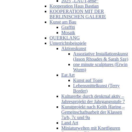
2025 „LAUT-leise“
Kooperation Haus Bastian
KOOPERATION MIT DER
BERLINISCHEN GALERIE
Kunst am Bau
Graffiti
Mosaik
QUERKLANG
Unterrichtsbeispiele
Aktionskunst
Assoziative Installationskunst
(Jason Rhoades & Sarah Sze)
one minute sculptures (Erwin
Wurm)
Eat Art
Kunst auf Toast
Lebensmittelkunst (Terry
Border)
Kulturerbe durch denkmal aktiv –
Jahresprojekt der Jahrgangsstufe 7
Kunstprojekt nach Keith Haring –
Gemeinschaftsarbeit der Klassen
7a/b, 7c und 9a
Land Art
Miniaturwelten mit Knetfiguren