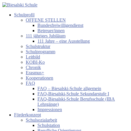
Zum
Inhalt
Schulprofil
springen
Biesalski
OFFENE STELLEN
Schule
Bundesfreiwilligendienst
Betreuer/innen
Förderzentrum
111 jähriges Jubiläum
körperliche
111 Jahre – eine Ausstellung
und
Schulstruktur
motorische
Schulprogramm
Entwicklung
Leitbild
KOBI-Ko
Chronik
Erasmus+
Kooperationen
FAQ
FAQ – Biesalski-Schule allgemein
FAQ-Biesalski-Schule Sekundarstufe I
FAQ-Biesalski-Schule Berufsschule (IBA
Lehrgänge)
Impressionen
Förderkonzept
Schulsozialarbeit
Schulstation
Berufliche Orientierung