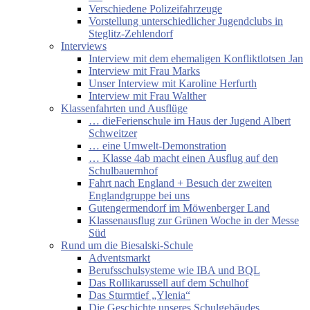
Verschiedene Polizeifahrzeuge
Vorstellung unterschiedlicher Jugendclubs in
Steglitz-Zehlendorf
Interviews
Interview mit dem ehemaligen Konfliktlotsen Jan
Interview mit Frau Marks
Unser Interview mit Karoline Herfurth
Interview mit Frau Walther
Klassenfahrten und Ausflüge
… dieFerienschule im Haus der Jugend Albert
Schweitzer
… eine Umwelt-Demonstration
… Klasse 4ab macht einen Ausflug auf den
Schulbauernhof
Fahrt nach England + Besuch der zweiten
Englandgruppe bei uns
Gutengermendorf im Möwenberger Land
Klassenausflug zur Grünen Woche in der Messe
Süd
Rund um die Biesalski-Schule
Adventsmarkt
Berufsschulsysteme wie IBA und BQL
Das Rollikarussell auf dem Schulhof
Das Sturmtief „Ylenia“
Die Geschichte unseres Schulgebäudes