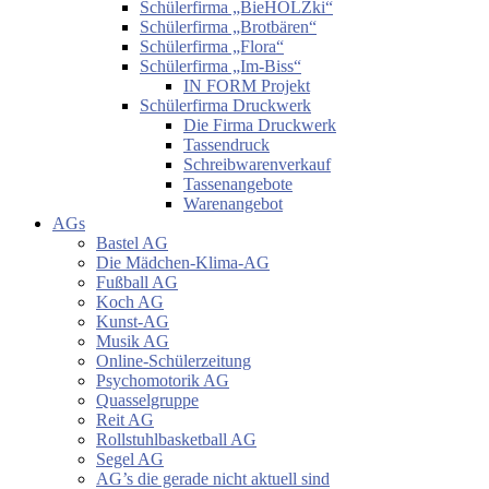
Schülerfirma „BieHOLZki“
Schülerfirma „Brotbären“
Schülerfirma „Flora“
Schülerfirma „Im-Biss“
IN FORM Projekt
Schülerfirma Druckwerk
Die Firma Druckwerk
Tassendruck
Schreibwarenverkauf
Tassenangebote
Warenangebot
AGs
Bastel AG
Die Mädchen-Klima-AG
Fußball AG
Koch AG
Kunst-AG
Musik AG
Online-Schülerzeitung
Psychomotorik AG
Quasselgruppe
Reit AG
Rollstuhlbasketball AG
Segel AG
AG’s die gerade nicht aktuell sind