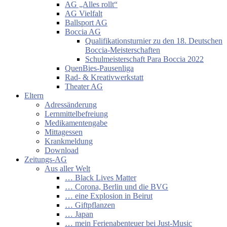
AG „Alles rollt“
AG Vielfalt
Ballsport AG
Boccia AG
Qualifikationsturnier zu den 18. Deutschen
Boccia-Meisterschaften
Schulmeisterschaft Para Boccia 2022
QuenBies-Pausenliga
Rad- & Kreativwerkstatt
Theater AG
Eltern
Adressänderung
Lernmittelbefreiung
Medikamentengabe
Mittagessen
Krankmeldung
Download
Zeitungs-AG
Aus aller Welt
… Black Lives Matter
… Corona, Berlin und die BVG
… eine Explosion in Beirut
… Giftpflanzen
… Japan
… mein Ferienabenteuer bei Just-Music