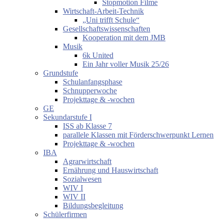
Stopmotion Filme
Wirtschaft-Arbeit-Technik
„Uni trifft Schule“
Gesellschaftswissenschaften
Kooperation mit dem JMB
Musik
6k United
Ein Jahr voller Musik 25/26
Grundstufe
Schulanfangsphase
Schnupperwoche
Projekttage & -wochen
GE
Sekundarstufe I
ISS ab Klasse 7
parallele Klassen mit Förderschwerpunkt Lernen
Projekttage & -wochen
IBA
Agrarwirtschaft
Ernährung und Hauswirtschaft
Sozialwesen
WIV I
WIV II
Bildungsbegleitung
Schülerfirmen