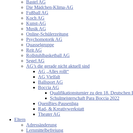
Bastel AG
Die Mädchen-Klima-AG
Fußball AG
Koch AG
Kunst-AG
Musik AG
Online-Schülerzeitung
Psychomotorik AG
Quasselgruppe
Reit AG
Rollstuhlbasketball AG
Segel AG
AG’s die gerade nicht aktuell sind
AG „Alles rollt“
AG Vielfalt
Ballsport AG
Boccia AG
Qualifikationsturnier zu den 18. Deutschen 
Schulmeisterschaft Para Boccia 2022
QuenBies-Pausenliga
Rad- & Kreativwerkstatt
Theater AG
Eltern
Adressänderung
Lernmittelbefreiung