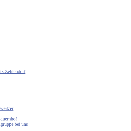
itz-Zehlendorf
weitzer
bauernhof
gruppe bei uns