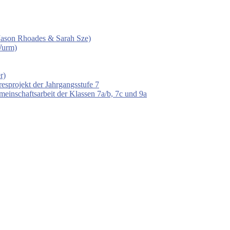
 (Jason Rhoades & Sarah Sze)
Wurm)
r)
esprojekt der Jahrgangsstufe 7
einschaftsarbeit der Klassen 7a/b, 7c und 9a