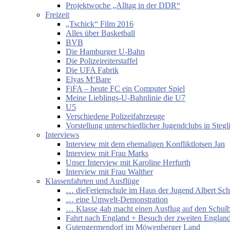
Projektwoche „Alltag in der DDR“
Freizeit
„Tschick“ Film 2016
Alles über Basketball
BVB
Die Hamburger U-Bahn
Die Polizeireiterstaffel
Die UFA Fabrik
Elyas M‘Bare
FiFA – heute FC ein Computer Spiel
Meine Lieblings-U-Bahnlinie die U7
U5
Verschiedene Polizeifahrzeuge
Vorstellung unterschiedlicher Jugendclubs in Stegl
Interviews
Interview mit dem ehemaligen Konfliktlotsen Jan
Interview mit Frau Marks
Unser Interview mit Karoline Herfurth
Interview mit Frau Walther
Klassenfahrten und Ausflüge
… dieFerienschule im Haus der Jugend Albert Sch
… eine Umwelt-Demonstration
… Klasse 4ab macht einen Ausflug auf den Schul
Fahrt nach England + Besuch der zweiten England
Gutengermendorf im Möwenberger Land