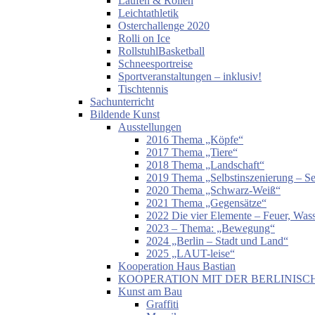
Laufen & Rollen
Leichtathletik
Osterchallenge 2020
Rolli on Ice
RollstuhlBasketball
Schneesportreise
Sportveranstaltungen – inklusiv!
Tischtennis
Sachunterricht
Bildende Kunst
Ausstellungen
2016 Thema „Köpfe“
2017 Thema „Tiere“
2018 Thema „Landschaft“
2019 Thema „Selbstinszenierung – Sel
2020 Thema „Schwarz-Weiß“
2021 Thema „Gegensätze“
2022 Die vier Elemente – Feuer, Wass
2023 – Thema: „Bewegung“
2024 „Berlin – Stadt und Land“
2025 „LAUT-leise“
Kooperation Haus Bastian
KOOPERATION MIT DER BERLINISC
Kunst am Bau
Graffiti