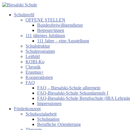
Zum
Inhalt
Schulprofil
springen
Biesalski
OFFENE STELLEN
Schule
Bundesfreiwilligendienst
Betreuer/innen
Förderzentrum
111 jähriges Jubiläum
körperliche
111 Jahre – eine Ausstellung
und
Schulstruktur
motorische
Schulprogramm
Entwicklung
Leitbild
KOBI-Ko
Chronik
Erasmus+
Kooperationen
FAQ
FAQ – Biesalski-Schule allgemein
FAQ-Biesalski-Schule Sekundarstufe I
FAQ-Biesalski-Schule Berufsschule (IBA Lehrgä
Impressionen
Förderkonzept
Schulsozialarbeit
Schulstation
Berufliche Orientierung
Therapie