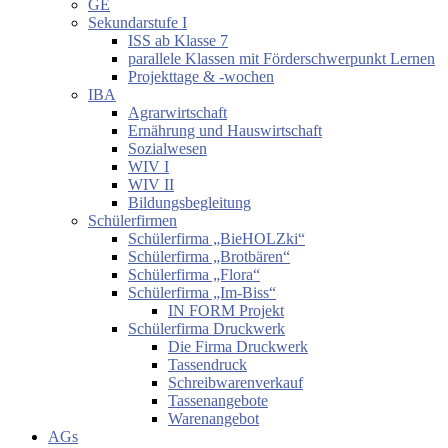
GE
Sekundarstufe I
ISS ab Klasse 7
parallele Klassen mit Förderschwerpunkt Lernen
Projekttage & -wochen
IBA
Agrarwirtschaft
Ernährung und Hauswirtschaft
Sozialwesen
WIV I
WIV II
Bildungsbegleitung
Schülerfirmen
Schülerfirma „BieHOLZki“
Schülerfirma „Brotbären“
Schülerfirma „Flora“
Schülerfirma „Im-Biss“
IN FORM Projekt
Schülerfirma Druckwerk
Die Firma Druckwerk
Tassendruck
Schreibwarenverkauf
Tassenangebote
Warenangebot
AGs