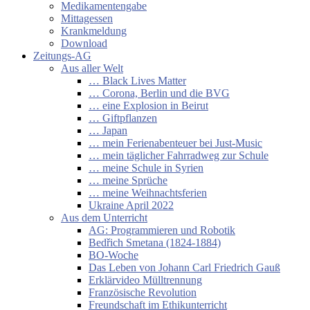
Medikamentengabe
Mittagessen
Krankmeldung
Download
Zeitungs-AG
Aus aller Welt
… Black Lives Matter
… Corona, Berlin und die BVG
… eine Explosion in Beirut
… Giftpflanzen
… Japan
… mein Ferienabenteuer bei Just-Music
… mein täglicher Fahrradweg zur Schule
… meine Schule in Syrien
… meine Sprüche
… meine Weihnachtsferien
Ukraine April 2022
Aus dem Unterricht
AG: Programmieren und Robotik
Bedřich Smetana (1824-1884)
BO-Woche
Das Leben von Johann Carl Friedrich Gauß
Erklärvideo Mülltrennung
Französische Revolution
Freundschaft im Ethikunterricht