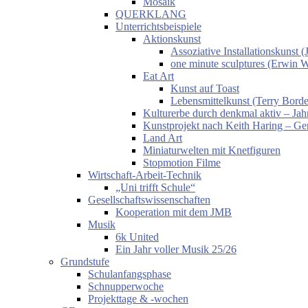
Mosaik
QUERKLANG
Unterrichtsbeispiele
Aktionskunst
Assoziative Installationskunst
one minute sculptures (Erwin 
Eat Art
Kunst auf Toast
Lebensmittelkunst (Terry Borde
Kulturerbe durch denkmal aktiv – Jahr
Kunstprojekt nach Keith Haring – Gem
Land Art
Miniaturwelten mit Knetfiguren
Stopmotion Filme
Wirtschaft-Arbeit-Technik
„Uni trifft Schule“
Gesellschaftswissenschaften
Kooperation mit dem JMB
Musik
6k United
Ein Jahr voller Musik 25/26
Grundstufe
Schulanfangsphase
Schnupperwoche
Projekttage & -wochen