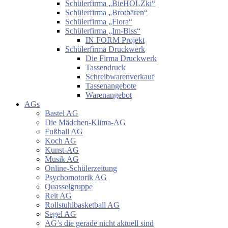
Schülerfirma „BieHOLZki“
Schülerfirma „Brotbären“
Schülerfirma „Flora“
Schülerfirma „Im-Biss“
IN FORM Projekt
Schülerfirma Druckwerk
Die Firma Druckwerk
Tassendruck
Schreibwarenverkauf
Tassenangebote
Warenangebot
AGs
Bastel AG
Die Mädchen-Klima-AG
Fußball AG
Koch AG
Kunst-AG
Musik AG
Online-Schülerzeitung
Psychomotorik AG
Quasselgruppe
Reit AG
Rollstuhlbasketball AG
Segel AG
AG’s die gerade nicht aktuell sind