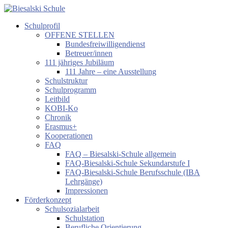
Zum
Inhalt
Schulprofil
springen
Biesalski
OFFENE STELLEN
Schule
Bundesfreiwilligendienst
Betreuer/innen
Förderzentrum
111 jähriges Jubiläum
körperliche
111 Jahre – eine Ausstellung
und
Schulstruktur
motorische
Schulprogramm
Entwicklung
Leitbild
KOBI-Ko
Chronik
Erasmus+
Kooperationen
FAQ
FAQ – Biesalski-Schule allgemein
FAQ-Biesalski-Schule Sekundarstufe I
FAQ-Biesalski-Schule Berufsschule (IBA
Lehrgänge)
Impressionen
Förderkonzept
Schulsozialarbeit
Schulstation
Berufliche Orientierung