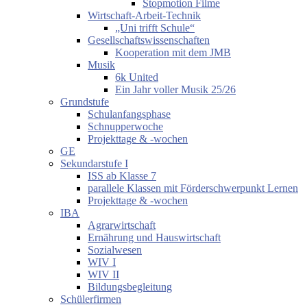
Stopmotion Filme
Wirtschaft-Arbeit-Technik
„Uni trifft Schule“
Gesellschaftswissenschaften
Kooperation mit dem JMB
Musik
6k United
Ein Jahr voller Musik 25/26
Grundstufe
Schulanfangsphase
Schnupperwoche
Projekttage & -wochen
GE
Sekundarstufe I
ISS ab Klasse 7
parallele Klassen mit Förderschwerpunkt Lernen
Projekttage & -wochen
IBA
Agrarwirtschaft
Ernährung und Hauswirtschaft
Sozialwesen
WIV I
WIV II
Bildungsbegleitung
Schülerfirmen