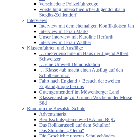
Verschiedene Polizeifahrzeuge
Vorstellung unterschiedlicher Jugendclubs in
Steglitz-Zehlendorf
Interviews
Interview mit dem ehemaligen Konfliktlotsen Jan
Interview mit Frau Marks
Unser Interview mit Karoline Herfurth
Interview mit Frau Walther
Klassenfahrten und Ausflüge
… dieFerienschule im Haus der Jugend Albert
Schweitzer
… eine Umwelt-Demonstration
… Klasse 4ab macht einen Ausflug auf den
Schulbauernhof
Fahrt nach England + Besuch der zweiten
Englandgruppe bei uns
Gutengermendorf im Möwenberger Land
Klassenausflug zur Grünen Woche in der Messe
Süd
Rund um die Biesalski-Schule
Adventsmarkt
Berufsschulsysteme wie IBA und BQL
Das Rollikarussell auf dem Schulhof
Das Sturmtief „Ylenia“
Die Geschichte unseres Schulgebäudes