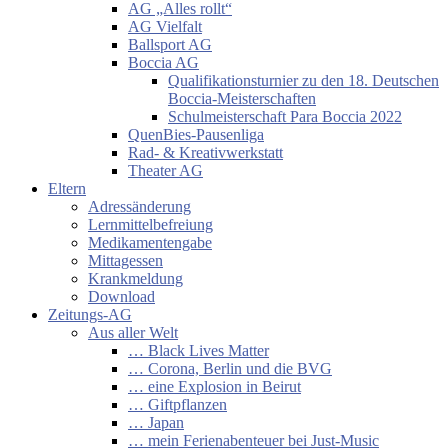
AG „Alles rollt“
AG Vielfalt
Ballsport AG
Boccia AG
Qualifikationsturnier zu den 18. Deutschen
Boccia-Meisterschaften
Schulmeisterschaft Para Boccia 2022
QuenBies-Pausenliga
Rad- & Kreativwerkstatt
Theater AG
Eltern
Adressänderung
Lernmittelbefreiung
Medikamentengabe
Mittagessen
Krankmeldung
Download
Zeitungs-AG
Aus aller Welt
… Black Lives Matter
… Corona, Berlin und die BVG
… eine Explosion in Beirut
… Giftpflanzen
… Japan
… mein Ferienabenteuer bei Just-Music