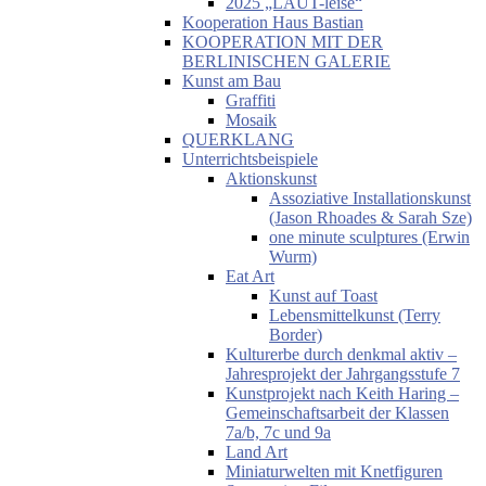
2025 „LAUT-leise“
Kooperation Haus Bastian
KOOPERATION MIT DER
BERLINISCHEN GALERIE
Kunst am Bau
Graffiti
Mosaik
QUERKLANG
Unterrichtsbeispiele
Aktionskunst
Assoziative Installationskunst
(Jason Rhoades & Sarah Sze)
one minute sculptures (Erwin
Wurm)
Eat Art
Kunst auf Toast
Lebensmittelkunst (Terry
Border)
Kulturerbe durch denkmal aktiv –
Jahresprojekt der Jahrgangsstufe 7
Kunstprojekt nach Keith Haring –
Gemeinschaftsarbeit der Klassen
7a/b, 7c und 9a
Land Art
Miniaturwelten mit Knetfiguren