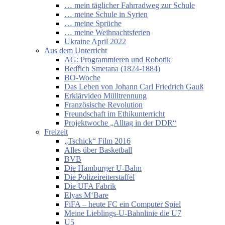
… mein täglicher Fahrradweg zur Schule
… meine Schule in Syrien
… meine Sprüche
… meine Weihnachtsferien
Ukraine April 2022
Aus dem Unterricht
AG: Programmieren und Robotik
Bedřich Smetana (1824-1884)
BO-Woche
Das Leben von Johann Carl Friedrich Gauß
Erklärvideo Mülltrennung
Französische Revolution
Freundschaft im Ethikunterricht
Projektwoche „Alltag in der DDR“
Freizeit
„Tschick“ Film 2016
Alles über Basketball
BVB
Die Hamburger U-Bahn
Die Polizeireiterstaffel
Die UFA Fabrik
Elyas M‘Bare
FiFA – heute FC ein Computer Spiel
Meine Lieblings-U-Bahnlinie die U7
U5