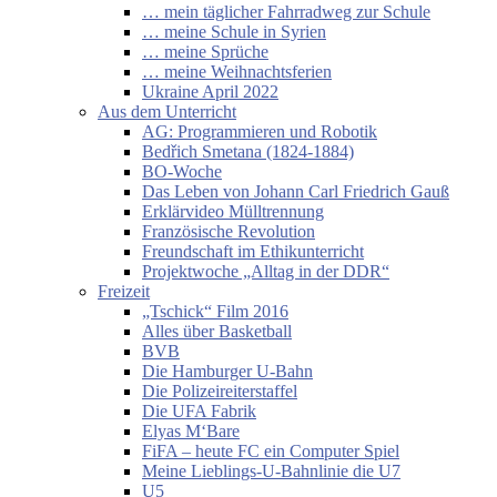
… mein täglicher Fahrradweg zur Schule
… meine Schule in Syrien
… meine Sprüche
… meine Weihnachtsferien
Ukraine April 2022
Aus dem Unterricht
AG: Programmieren und Robotik
Bedřich Smetana (1824-1884)
BO-Woche
Das Leben von Johann Carl Friedrich Gauß
Erklärvideo Mülltrennung
Französische Revolution
Freundschaft im Ethikunterricht
Projektwoche „Alltag in der DDR“
Freizeit
„Tschick“ Film 2016
Alles über Basketball
BVB
Die Hamburger U-Bahn
Die Polizeireiterstaffel
Die UFA Fabrik
Elyas M‘Bare
FiFA – heute FC ein Computer Spiel
Meine Lieblings-U-Bahnlinie die U7
U5