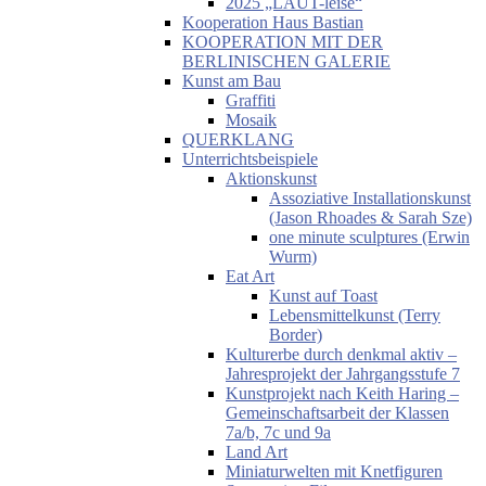
2025 „LAUT-leise“
Kooperation Haus Bastian
KOOPERATION MIT DER
BERLINISCHEN GALERIE
Kunst am Bau
Graffiti
Mosaik
QUERKLANG
Unterrichtsbeispiele
Aktionskunst
Assoziative Installationskunst
(Jason Rhoades & Sarah Sze)
one minute sculptures (Erwin
Wurm)
Eat Art
Kunst auf Toast
Lebensmittelkunst (Terry
Border)
Kulturerbe durch denkmal aktiv –
Jahresprojekt der Jahrgangsstufe 7
Kunstprojekt nach Keith Haring –
Gemeinschaftsarbeit der Klassen
7a/b, 7c und 9a
Land Art
Miniaturwelten mit Knetfiguren