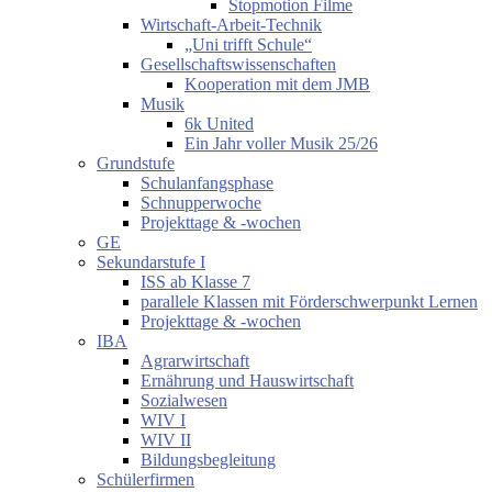
Stopmotion Filme
Wirtschaft-Arbeit-Technik
„Uni trifft Schule“
Gesellschaftswissenschaften
Kooperation mit dem JMB
Musik
6k United
Ein Jahr voller Musik 25/26
Grundstufe
Schulanfangsphase
Schnupperwoche
Projekttage & -wochen
GE
Sekundarstufe I
ISS ab Klasse 7
parallele Klassen mit Förderschwerpunkt Lernen
Projekttage & -wochen
IBA
Agrarwirtschaft
Ernährung und Hauswirtschaft
Sozialwesen
WIV I
WIV II
Bildungsbegleitung
Schülerfirmen