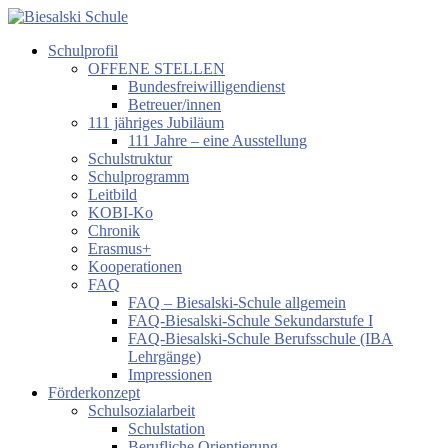
Zum
Inhalt
Schulprofil
springen
Biesalski
OFFENE STELLEN
Schule
Bundesfreiwilligendienst
Betreuer/innen
Förderzentrum
111 jähriges Jubiläum
körperliche
111 Jahre – eine Ausstellung
und
Schulstruktur
motorische
Schulprogramm
Entwicklung
Leitbild
KOBI-Ko
Chronik
Erasmus+
Kooperationen
FAQ
FAQ – Biesalski-Schule allgemein
FAQ-Biesalski-Schule Sekundarstufe I
FAQ-Biesalski-Schule Berufsschule (IBA
Lehrgänge)
Impressionen
Förderkonzept
Schulsozialarbeit
Schulstation
Berufliche Orientierung