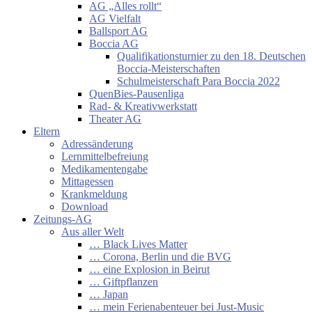
AG „Alles rollt“
AG Vielfalt
Ballsport AG
Boccia AG
Qualifikationsturnier zu den 18. Deutschen
Boccia-Meisterschaften
Schulmeisterschaft Para Boccia 2022
QuenBies-Pausenliga
Rad- & Kreativwerkstatt
Theater AG
Eltern
Adressänderung
Lernmittelbefreiung
Medikamentengabe
Mittagessen
Krankmeldung
Download
Zeitungs-AG
Aus aller Welt
… Black Lives Matter
… Corona, Berlin und die BVG
… eine Explosion in Beirut
… Giftpflanzen
… Japan
… mein Ferienabenteuer bei Just-Music