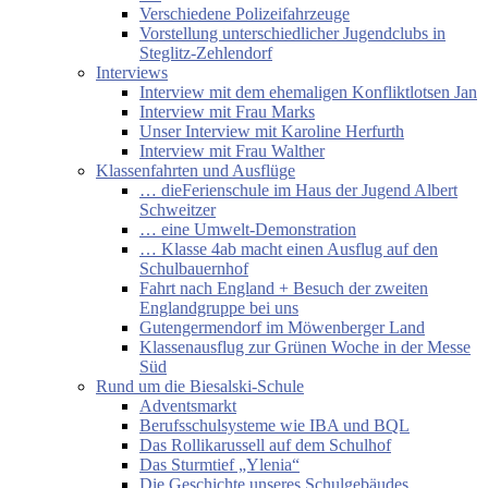
Verschiedene Polizeifahrzeuge
Vorstellung unterschiedlicher Jugendclubs in
Steglitz-Zehlendorf
Interviews
Interview mit dem ehemaligen Konfliktlotsen Jan
Interview mit Frau Marks
Unser Interview mit Karoline Herfurth
Interview mit Frau Walther
Klassenfahrten und Ausflüge
… dieFerienschule im Haus der Jugend Albert
Schweitzer
… eine Umwelt-Demonstration
… Klasse 4ab macht einen Ausflug auf den
Schulbauernhof
Fahrt nach England + Besuch der zweiten
Englandgruppe bei uns
Gutengermendorf im Möwenberger Land
Klassenausflug zur Grünen Woche in der Messe
Süd
Rund um die Biesalski-Schule
Adventsmarkt
Berufsschulsysteme wie IBA und BQL
Das Rollikarussell auf dem Schulhof
Das Sturmtief „Ylenia“
Die Geschichte unseres Schulgebäudes