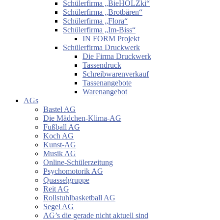
Schülerfirma „BieHOLZki“
Schülerfirma „Brotbären“
Schülerfirma „Flora“
Schülerfirma „Im-Biss“
IN FORM Projekt
Schülerfirma Druckwerk
Die Firma Druckwerk
Tassendruck
Schreibwarenverkauf
Tassenangebote
Warenangebot
AGs
Bastel AG
Die Mädchen-Klima-AG
Fußball AG
Koch AG
Kunst-AG
Musik AG
Online-Schülerzeitung
Psychomotorik AG
Quasselgruppe
Reit AG
Rollstuhlbasketball AG
Segel AG
AG’s die gerade nicht aktuell sind