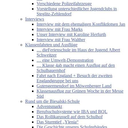
Verschiedene Polizeifahrzeuge
Vorstellung unterschiedlicher Jugendclubs in
Steglitz-Zehlendorf
Interviews
Interview mit dem ehemaligen Konfliktlotsen Jan
Interview mit Frau Marks
Unser Interview mit Karoline Herfurth
Interview mit Frau Walther
Klassenfahrten und Ausflüge
… dieFerienschule im Haus der Jugend Albert
Schweitzer
… eine Umwelt-Demonstration
… Klasse 4ab macht einen Ausflug auf den
Schulbauernhof
Fahrt nach England + Besuch der zweiten
Englandgruppe bei uns
Gutengermendorf im Möwenberger Land
Klassenausflug zur Grünen Woche in der Messe
Süd
Rund um die Biesalski-Schule
Adventsmarkt
Berufsschulsysteme wie IBA und BQL
Das Rollikarussell auf dem Schulhof
Das Sturmtief „Ylenia“
Die Geschichte unseres Schulgebäudes