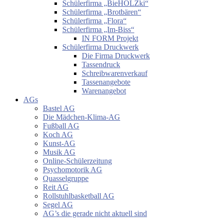
Schülerfirma „BieHOLZki“
Schülerfirma „Brotbären“
Schülerfirma „Flora“
Schülerfirma „Im-Biss“
IN FORM Projekt
Schülerfirma Druckwerk
Die Firma Druckwerk
Tassendruck
Schreibwarenverkauf
Tassenangebote
Warenangebot
AGs
Bastel AG
Die Mädchen-Klima-AG
Fußball AG
Koch AG
Kunst-AG
Musik AG
Online-Schülerzeitung
Psychomotorik AG
Quasselgruppe
Reit AG
Rollstuhlbasketball AG
Segel AG
AG’s die gerade nicht aktuell sind