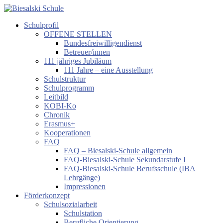
Zum
Inhalt
Schulprofil
springen
Biesalski
OFFENE STELLEN
Schule
Bundesfreiwilligendienst
Betreuer/innen
Förderzentrum
111 jähriges Jubiläum
körperliche
111 Jahre – eine Ausstellung
und
Schulstruktur
motorische
Schulprogramm
Entwicklung
Leitbild
KOBI-Ko
Chronik
Erasmus+
Kooperationen
FAQ
FAQ – Biesalski-Schule allgemein
FAQ-Biesalski-Schule Sekundarstufe I
FAQ-Biesalski-Schule Berufsschule (IBA
Lehrgänge)
Impressionen
Förderkonzept
Schulsozialarbeit
Schulstation
Berufliche Orientierung