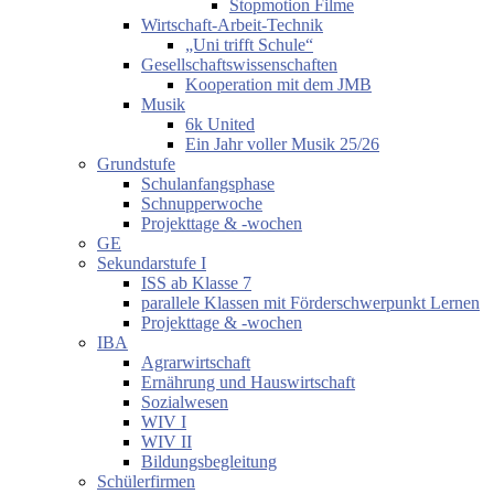
Stopmotion Filme
Wirtschaft-Arbeit-Technik
„Uni trifft Schule“
Gesellschaftswissenschaften
Kooperation mit dem JMB
Musik
6k United
Ein Jahr voller Musik 25/26
Grundstufe
Schulanfangsphase
Schnupperwoche
Projekttage & -wochen
GE
Sekundarstufe I
ISS ab Klasse 7
parallele Klassen mit Förderschwerpunkt Lernen
Projekttage & -wochen
IBA
Agrarwirtschaft
Ernährung und Hauswirtschaft
Sozialwesen
WIV I
WIV II
Bildungsbegleitung
Schülerfirmen