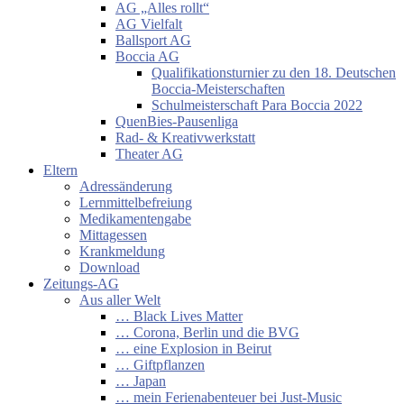
AG „Alles rollt“
AG Vielfalt
Ballsport AG
Boccia AG
Qualifikationsturnier zu den 18. Deutschen
Boccia-Meisterschaften
Schulmeisterschaft Para Boccia 2022
QuenBies-Pausenliga
Rad- & Kreativwerkstatt
Theater AG
Eltern
Adressänderung
Lernmittelbefreiung
Medikamentengabe
Mittagessen
Krankmeldung
Download
Zeitungs-AG
Aus aller Welt
… Black Lives Matter
… Corona, Berlin und die BVG
… eine Explosion in Beirut
… Giftpflanzen
… Japan
… mein Ferienabenteuer bei Just-Music