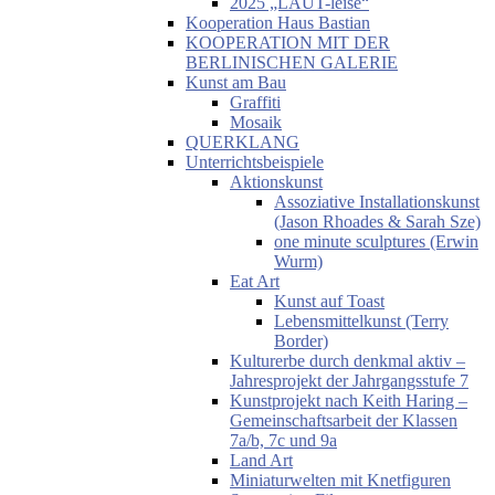
2025 „LAUT-leise“
Kooperation Haus Bastian
KOOPERATION MIT DER
BERLINISCHEN GALERIE
Kunst am Bau
Graffiti
Mosaik
QUERKLANG
Unterrichtsbeispiele
Aktionskunst
Assoziative Installationskunst
(Jason Rhoades & Sarah Sze)
one minute sculptures (Erwin
Wurm)
Eat Art
Kunst auf Toast
Lebensmittelkunst (Terry
Border)
Kulturerbe durch denkmal aktiv –
Jahresprojekt der Jahrgangsstufe 7
Kunstprojekt nach Keith Haring –
Gemeinschaftsarbeit der Klassen
7a/b, 7c und 9a
Land Art
Miniaturwelten mit Knetfiguren