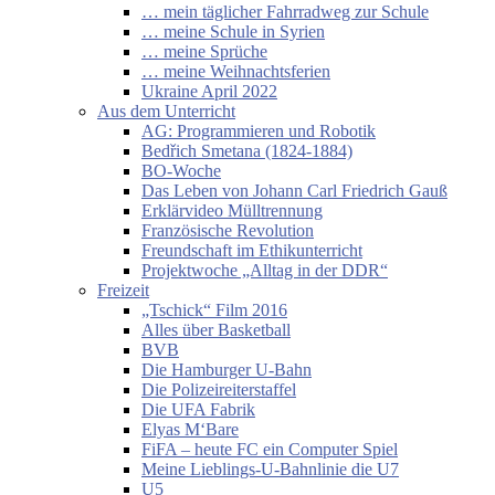
… mein täglicher Fahrradweg zur Schule
… meine Schule in Syrien
… meine Sprüche
… meine Weihnachtsferien
Ukraine April 2022
Aus dem Unterricht
AG: Programmieren und Robotik
Bedřich Smetana (1824-1884)
BO-Woche
Das Leben von Johann Carl Friedrich Gauß
Erklärvideo Mülltrennung
Französische Revolution
Freundschaft im Ethikunterricht
Projektwoche „Alltag in der DDR“
Freizeit
„Tschick“ Film 2016
Alles über Basketball
BVB
Die Hamburger U-Bahn
Die Polizeireiterstaffel
Die UFA Fabrik
Elyas M‘Bare
FiFA – heute FC ein Computer Spiel
Meine Lieblings-U-Bahnlinie die U7
U5