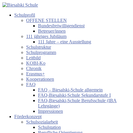
Zum
Inhalt
Schulprofil
springen
Biesalski
OFFENE STELLEN
Schule
Bundesfreiwilligendienst
Betreuer/innen
Förderzentrum
111 jähriges Jubiläum
körperliche
111 Jahre – eine Ausstellung
und
Schulstruktur
motorische
Schulprogramm
Entwicklung
Leitbild
KOBI-Ko
Chronik
Erasmus+
Kooperationen
FAQ
FAQ – Biesalski-Schule allgemein
FAQ-Biesalski-Schule Sekundarstufe I
FAQ-Biesalski-Schule Berufsschule (IBA
Lehrgänge)
Impressionen
Förderkonzept
Schulsozialarbeit
Schulstation
Berufliche Orientierung