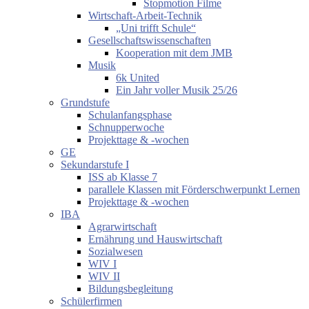
Stopmotion Filme
Wirtschaft-Arbeit-Technik
„Uni trifft Schule“
Gesellschaftswissenschaften
Kooperation mit dem JMB
Musik
6k United
Ein Jahr voller Musik 25/26
Grundstufe
Schulanfangsphase
Schnupperwoche
Projekttage & -wochen
GE
Sekundarstufe I
ISS ab Klasse 7
parallele Klassen mit Förderschwerpunkt Lernen
Projekttage & -wochen
IBA
Agrarwirtschaft
Ernährung und Hauswirtschaft
Sozialwesen
WIV I
WIV II
Bildungsbegleitung
Schülerfirmen