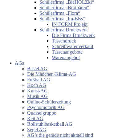
Schülerfirma „BieHOLZki“
Schülerfirma „Brotbären“
Schülerfirma „Flora“
Schülerfirma „Im-Biss“
IN FORM Projekt
Schülerfirma Druckwerk
Die Firma Druckwerk
Tassendruck
Schreibwarenverkauf
Tassenangebote
Warenangebot
AGs
Bastel AG
Die Mädchen-Klima-AG
Fußball AG
Koch AG
Kunst-AG
Musik AG
Online-Schülerzeitung
Psychomotorik AG
Quasselgruppe
Reit AG
Rollstuhlbasketball AG
Segel AG
AG’s die gerade nicht aktuell sind