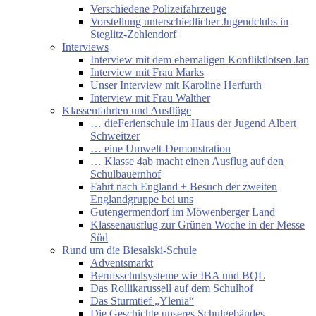
Verschiedene Polizeifahrzeuge
Vorstellung unterschiedlicher Jugendclubs in
Steglitz-Zehlendorf
Interviews
Interview mit dem ehemaligen Konfliktlotsen Jan
Interview mit Frau Marks
Unser Interview mit Karoline Herfurth
Interview mit Frau Walther
Klassenfahrten und Ausflüge
… dieFerienschule im Haus der Jugend Albert
Schweitzer
… eine Umwelt-Demonstration
… Klasse 4ab macht einen Ausflug auf den
Schulbauernhof
Fahrt nach England + Besuch der zweiten
Englandgruppe bei uns
Gutengermendorf im Möwenberger Land
Klassenausflug zur Grünen Woche in der Messe
Süd
Rund um die Biesalski-Schule
Adventsmarkt
Berufsschulsysteme wie IBA und BQL
Das Rollikarussell auf dem Schulhof
Das Sturmtief „Ylenia“
Die Geschichte unseres Schulgebäudes