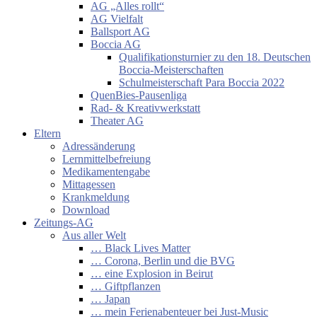
AG „Alles rollt“
AG Vielfalt
Ballsport AG
Boccia AG
Qualifikationsturnier zu den 18. Deutschen
Boccia-Meisterschaften
Schulmeisterschaft Para Boccia 2022
QuenBies-Pausenliga
Rad- & Kreativwerkstatt
Theater AG
Eltern
Adressänderung
Lernmittelbefreiung
Medikamentengabe
Mittagessen
Krankmeldung
Download
Zeitungs-AG
Aus aller Welt
… Black Lives Matter
… Corona, Berlin und die BVG
… eine Explosion in Beirut
… Giftpflanzen
… Japan
… mein Ferienabenteuer bei Just-Music