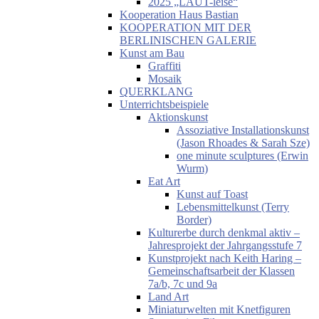
2025 „LAUT-leise“
Kooperation Haus Bastian
KOOPERATION MIT DER
BERLINISCHEN GALERIE
Kunst am Bau
Graffiti
Mosaik
QUERKLANG
Unterrichtsbeispiele
Aktionskunst
Assoziative Installationskunst
(Jason Rhoades & Sarah Sze)
one minute sculptures (Erwin
Wurm)
Eat Art
Kunst auf Toast
Lebensmittelkunst (Terry
Border)
Kulturerbe durch denkmal aktiv –
Jahresprojekt der Jahrgangsstufe 7
Kunstprojekt nach Keith Haring –
Gemeinschaftsarbeit der Klassen
7a/b, 7c und 9a
Land Art
Miniaturwelten mit Knetfiguren