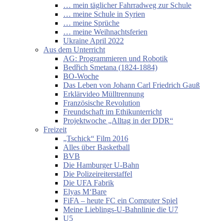
… mein täglicher Fahrradweg zur Schule
… meine Schule in Syrien
… meine Sprüche
… meine Weihnachtsferien
Ukraine April 2022
Aus dem Unterricht
AG: Programmieren und Robotik
Bedřich Smetana (1824-1884)
BO-Woche
Das Leben von Johann Carl Friedrich Gauß
Erklärvideo Mülltrennung
Französische Revolution
Freundschaft im Ethikunterricht
Projektwoche „Alltag in der DDR“
Freizeit
„Tschick“ Film 2016
Alles über Basketball
BVB
Die Hamburger U-Bahn
Die Polizeireiterstaffel
Die UFA Fabrik
Elyas M‘Bare
FiFA – heute FC ein Computer Spiel
Meine Lieblings-U-Bahnlinie die U7
U5