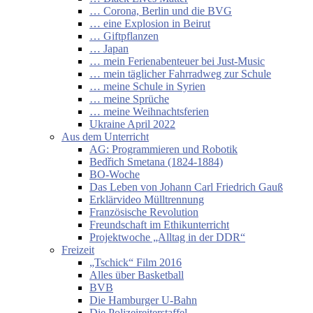
… Corona, Berlin und die BVG
… eine Explosion in Beirut
… Giftpflanzen
… Japan
… mein Ferienabenteuer bei Just-Music
… mein täglicher Fahrradweg zur Schule
… meine Schule in Syrien
… meine Sprüche
… meine Weihnachtsferien
Ukraine April 2022
Aus dem Unterricht
AG: Programmieren und Robotik
Bedřich Smetana (1824-1884)
BO-Woche
Das Leben von Johann Carl Friedrich Gauß
Erklärvideo Mülltrennung
Französische Revolution
Freundschaft im Ethikunterricht
Projektwoche „Alltag in der DDR“
Freizeit
„Tschick“ Film 2016
Alles über Basketball
BVB
Die Hamburger U-Bahn
Die Polizeireiterstaffel