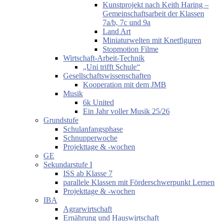
Kunstprojekt nach Keith Haring –
Gemeinschaftsarbeit der Klassen
7a/b, 7c und 9a
Land Art
Miniaturwelten mit Knetfiguren
Stopmotion Filme
Wirtschaft-Arbeit-Technik
„Uni trifft Schule“
Gesellschaftswissenschaften
Kooperation mit dem JMB
Musik
6k United
Ein Jahr voller Musik 25/26
Grundstufe
Schulanfangsphase
Schnupperwoche
Projekttage & -wochen
GE
Sekundarstufe I
ISS ab Klasse 7
parallele Klassen mit Förderschwerpunkt Lernen
Projekttage & -wochen
IBA
Agrarwirtschaft
Ernährung und Hauswirtschaft