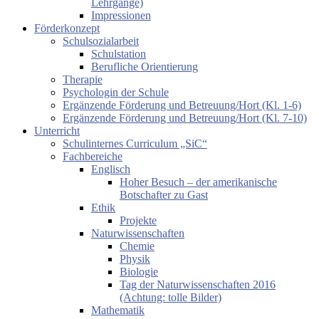
Lehrgänge)
Impressionen
Förderkonzept
Schulsozialarbeit
Schulstation
Berufliche Orientierung
Therapie
Psychologin der Schule
Ergänzende Förderung und Betreuung/Hort (Kl. 1-6)
Ergänzende Förderung und Betreuung/Hort (Kl. 7-10)
Unterricht
Schulinternes Curriculum „SiC“
Fachbereiche
Englisch
Hoher Besuch – der amerikanische
Botschafter zu Gast
Ethik
Projekte
Naturwissenschaften
Chemie
Physik
Biologie
Tag der Naturwissenschaften 2016
(Achtung: tolle Bilder)
Mathematik