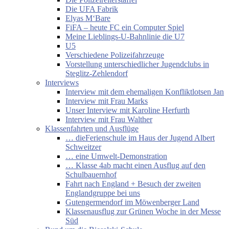
Die UFA Fabrik
Elyas M‘Bare
FiFA – heute FC ein Computer Spiel
Meine Lieblings-U-Bahnlinie die U7
U5
Verschiedene Polizeifahrzeuge
Vorstellung unterschiedlicher Jugendclubs in
Steglitz-Zehlendorf
Interviews
Interview mit dem ehemaligen Konfliktlotsen Jan
Interview mit Frau Marks
Unser Interview mit Karoline Herfurth
Interview mit Frau Walther
Klassenfahrten und Ausflüge
… dieFerienschule im Haus der Jugend Albert
Schweitzer
… eine Umwelt-Demonstration
… Klasse 4ab macht einen Ausflug auf den
Schulbauernhof
Fahrt nach England + Besuch der zweiten
Englandgruppe bei uns
Gutengermendorf im Möwenberger Land
Klassenausflug zur Grünen Woche in der Messe
Süd