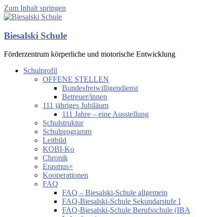
Zum Inhalt springen
Biesalski Schule
Förderzentrum körperliche und motorische Entwicklung
Schulprofil
OFFENE STELLEN
Bundesfreiwilligendienst
Betreuer/innen
111 jähriges Jubiläum
111 Jahre – eine Ausstellung
Schulstruktur
Schulprogramm
Leitbild
KOBI-Ko
Chronik
Erasmus+
Kooperationen
FAQ
FAQ – Biesalski-Schule allgemein
FAQ-Biesalski-Schule Sekundarstufe I
FAQ-Biesalski-Schule Berufsschule (IBA