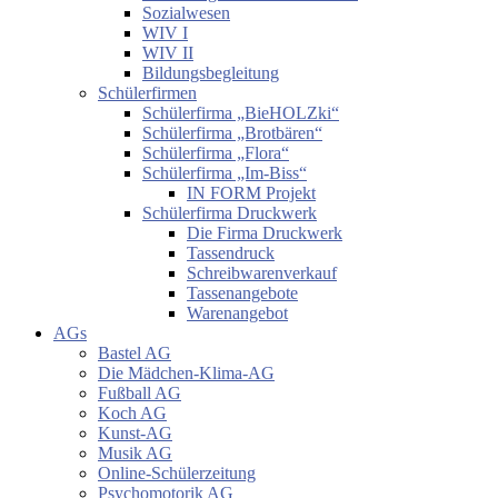
Sozialwesen
WIV I
WIV II
Bildungsbegleitung
Schülerfirmen
Schülerfirma „BieHOLZki“
Schülerfirma „Brotbären“
Schülerfirma „Flora“
Schülerfirma „Im-Biss“
IN FORM Projekt
Schülerfirma Druckwerk
Die Firma Druckwerk
Tassendruck
Schreibwarenverkauf
Tassenangebote
Warenangebot
AGs
Bastel AG
Die Mädchen-Klima-AG
Fußball AG
Koch AG
Kunst-AG
Musik AG
Online-Schülerzeitung
Psychomotorik AG