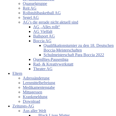
Quasselgruppe
Reit AG
Rollstuhlbasketball AG
Segel AG
AG’s die gerade nicht aktuell sind
AG „Alles rollt“
AG Vielfalt
Ballsport AG
Boccia AG
Qualifikationsturnier zu den 18. Deutschen
Boccia-Meisterschaften
Schulmeisterschaft Para Boccia 2022
QuenBies-Pausenliga
Rad- & Kreativwerkstatt
Theater AG
Eltern
Adressänderung
Lernmittelbefreiung
Medikamentengabe
Mittagessen
Krankmeldung
Download
Zeitungs-AG
Aus aller Welt
… Black Lives Matter