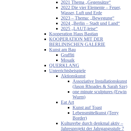
2021 Thema „Gegensätze“
2022 Die vier Elemente – Feuer,
Wasser, Luft und Erde
2023 – Thema: „Bewegung“
2024 „Berlin – Stadt und Land“
2025 „LAUT-leise“
Kooperation Haus Bastian
KOOPERATION MIT DER
BERLINISCHEN GALERIE
Kunst am Bau
Graffiti
Mosaik
QUERKLANG
Unterrichtsbeispiele
Aktionskunst
Assoziative Installationskunst
(Jason Rhoades & Sarah Sze)
one minute sculptures (Erwin
Wurm)
Eat Art
Kunst auf Toast
Lebensmittelkunst (Terry
Border)
Kulturerbe durch denkmal aktiv –
Jahresprojekt der Jahrgangsstufe 7