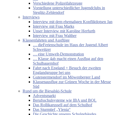
Verschiedene Polizeifahrzeuge
Vorstellung unterschiedlicher Jugendclubs in
Steglitz-Zehlendorf
Interviews
Interview mit dem ehemaligen Konfliktlotsen Jan
Interview mit Frau Marks
Unser Interview mit Karoline Herfurth
Interview mit Frau Walther
Klassenfahrten und Ausflüge
… dieFerienschule im Haus der Jugend Albert
Schweitzer
… eine Umwelt-Demonstration
… Klasse 4ab macht einen Ausflug auf den
Schulbauernhof
Fahrt nach England + Besuch der zweiten
Englandgruppe bei uns
Gutengermendorf im Möwenberger Land
Klassenausflug zur Grünen Woche in der Messe
Süd
Rund um die Biesalski-Schule
Adventsmarkt
Berufsschulsysteme wie IBA und BQL
Das Rollikarussell auf dem Schulhof
Das Sturmtief „Ylenia“
Die Geschichte unseres Schulgebäudes