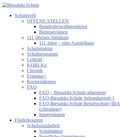
Zum
Inhalt
Schulprofil
springen
Biesalski
OFFENE STELLEN
Schule
Bundesfreiwilligendienst
Betreuer/innen
Förderzentrum
111 jähriges Jubiläum
körperliche
111 Jahre – eine Ausstellung
und
Schulstruktur
motorische
Schulprogramm
Entwicklung
Leitbild
KOBI-Ko
Chronik
Erasmus+
Kooperationen
FAQ
FAQ – Biesalski-Schule allgemein
FAQ-Biesalski-Schule Sekundarstufe I
FAQ-Biesalski-Schule Berufsschule (IBA
Lehrgänge)
Impressionen
Förderkonzept
Schulsozialarbeit
Schulstation
Berufliche Orientierung