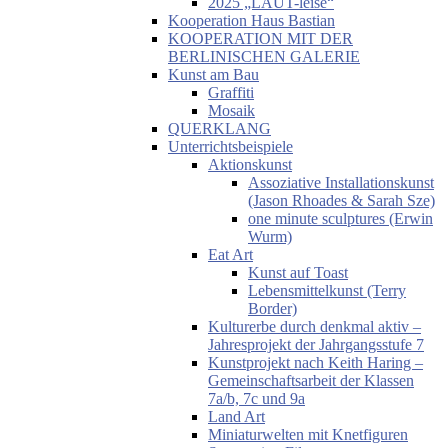
2025 „LAUT-leise“
Kooperation Haus Bastian
KOOPERATION MIT DER
BERLINISCHEN GALERIE
Kunst am Bau
Graffiti
Mosaik
QUERKLANG
Unterrichtsbeispiele
Aktionskunst
Assoziative Installationskunst
(Jason Rhoades & Sarah Sze)
one minute sculptures (Erwin
Wurm)
Eat Art
Kunst auf Toast
Lebensmittelkunst (Terry
Border)
Kulturerbe durch denkmal aktiv –
Jahresprojekt der Jahrgangsstufe 7
Kunstprojekt nach Keith Haring –
Gemeinschaftsarbeit der Klassen
7a/b, 7c und 9a
Land Art
Miniaturwelten mit Knetfiguren