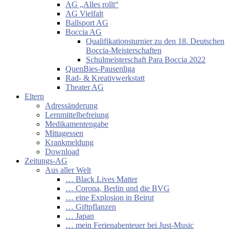
AG „Alles rollt“
AG Vielfalt
Ballsport AG
Boccia AG
Qualifikationsturnier zu den 18. Deutschen
Boccia-Meisterschaften
Schulmeisterschaft Para Boccia 2022
QuenBies-Pausenliga
Rad- & Kreativwerkstatt
Theater AG
Eltern
Adressänderung
Lernmittelbefreiung
Medikamentengabe
Mittagessen
Krankmeldung
Download
Zeitungs-AG
Aus aller Welt
… Black Lives Matter
… Corona, Berlin und die BVG
… eine Explosion in Beirut
… Giftpflanzen
… Japan
… mein Ferienabenteuer bei Just-Music