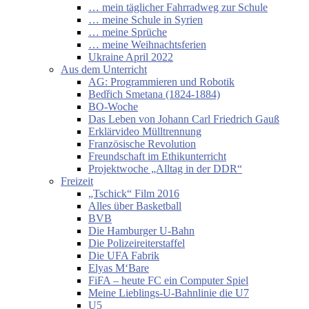
… mein täglicher Fahrradweg zur Schule
… meine Schule in Syrien
… meine Sprüche
… meine Weihnachtsferien
Ukraine April 2022
Aus dem Unterricht
AG: Programmieren und Robotik
Bedřich Smetana (1824-1884)
BO-Woche
Das Leben von Johann Carl Friedrich Gauß
Erklärvideo Mülltrennung
Französische Revolution
Freundschaft im Ethikunterricht
Projektwoche „Alltag in der DDR“
Freizeit
„Tschick“ Film 2016
Alles über Basketball
BVB
Die Hamburger U-Bahn
Die Polizeireiterstaffel
Die UFA Fabrik
Elyas M‘Bare
FiFA – heute FC ein Computer Spiel
Meine Lieblings-U-Bahnlinie die U7
U5