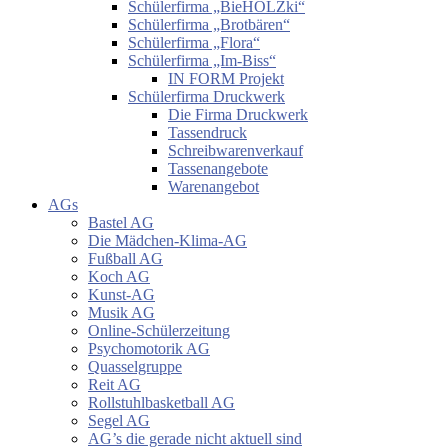
Schülerfirma „BieHOLZki“
Schülerfirma „Brotbären“
Schülerfirma „Flora“
Schülerfirma „Im-Biss“
IN FORM Projekt
Schülerfirma Druckwerk
Die Firma Druckwerk
Tassendruck
Schreibwarenverkauf
Tassenangebote
Warenangebot
AGs
Bastel AG
Die Mädchen-Klima-AG
Fußball AG
Koch AG
Kunst-AG
Musik AG
Online-Schülerzeitung
Psychomotorik AG
Quasselgruppe
Reit AG
Rollstuhlbasketball AG
Segel AG
AG’s die gerade nicht aktuell sind