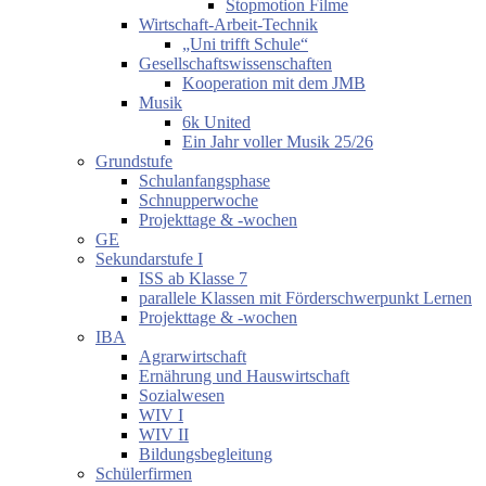
Stopmotion Filme
Wirtschaft-Arbeit-Technik
„Uni trifft Schule“
Gesellschaftswissenschaften
Kooperation mit dem JMB
Musik
6k United
Ein Jahr voller Musik 25/26
Grundstufe
Schulanfangsphase
Schnupperwoche
Projekttage & -wochen
GE
Sekundarstufe I
ISS ab Klasse 7
parallele Klassen mit Förderschwerpunkt Lernen
Projekttage & -wochen
IBA
Agrarwirtschaft
Ernährung und Hauswirtschaft
Sozialwesen
WIV I
WIV II
Bildungsbegleitung
Schülerfirmen