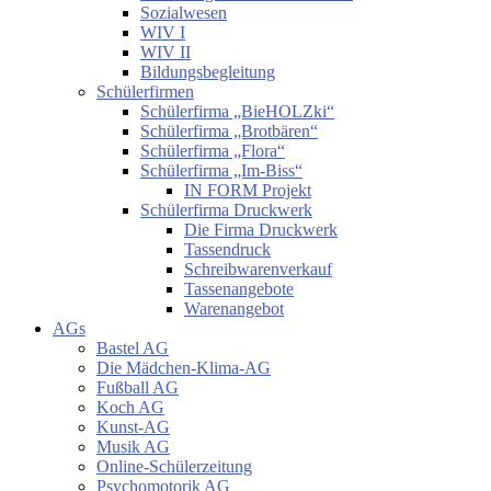
Sozialwesen
WIV I
WIV II
Bildungsbegleitung
Schülerfirmen
Schülerfirma „BieHOLZki“
Schülerfirma „Brotbären“
Schülerfirma „Flora“
Schülerfirma „Im-Biss“
IN FORM Projekt
Schülerfirma Druckwerk
Die Firma Druckwerk
Tassendruck
Schreibwarenverkauf
Tassenangebote
Warenangebot
AGs
Bastel AG
Die Mädchen-Klima-AG
Fußball AG
Koch AG
Kunst-AG
Musik AG
Online-Schülerzeitung
Psychomotorik AG