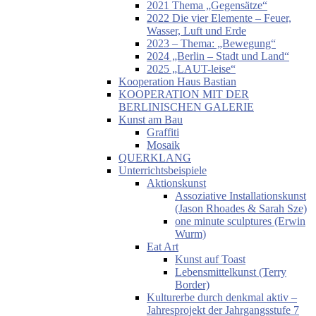
2021 Thema „Gegensätze“
2022 Die vier Elemente – Feuer,
Wasser, Luft und Erde
2023 – Thema: „Bewegung“
2024 „Berlin – Stadt und Land“
2025 „LAUT-leise“
Kooperation Haus Bastian
KOOPERATION MIT DER
BERLINISCHEN GALERIE
Kunst am Bau
Graffiti
Mosaik
QUERKLANG
Unterrichtsbeispiele
Aktionskunst
Assoziative Installationskunst
(Jason Rhoades & Sarah Sze)
one minute sculptures (Erwin
Wurm)
Eat Art
Kunst auf Toast
Lebensmittelkunst (Terry
Border)
Kulturerbe durch denkmal aktiv –
Jahresprojekt der Jahrgangsstufe 7