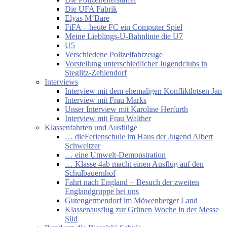
Die UFA Fabrik
Elyas M‘Bare
FiFA – heute FC ein Computer Spiel
Meine Lieblings-U-Bahnlinie die U7
U5
Verschiedene Polizeifahrzeuge
Vorstellung unterschiedlicher Jugendclubs in
Steglitz-Zehlendorf
Interviews
Interview mit dem ehemaligen Konfliktlotsen Jan
Interview mit Frau Marks
Unser Interview mit Karoline Herfurth
Interview mit Frau Walther
Klassenfahrten und Ausflüge
… dieFerienschule im Haus der Jugend Albert
Schweitzer
… eine Umwelt-Demonstration
… Klasse 4ab macht einen Ausflug auf den
Schulbauernhof
Fahrt nach England + Besuch der zweiten
Englandgruppe bei uns
Gutengermendorf im Möwenberger Land
Klassenausflug zur Grünen Woche in der Messe
Süd