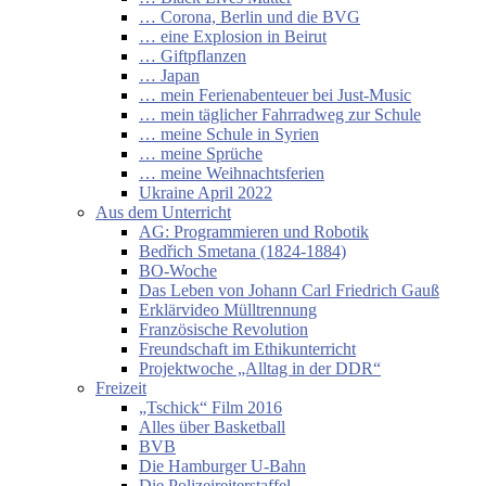
… Corona, Berlin und die BVG
… eine Explosion in Beirut
… Giftpflanzen
… Japan
… mein Ferienabenteuer bei Just-Music
… mein täglicher Fahrradweg zur Schule
… meine Schule in Syrien
… meine Sprüche
… meine Weihnachtsferien
Ukraine April 2022
Aus dem Unterricht
AG: Programmieren und Robotik
Bedřich Smetana (1824-1884)
BO-Woche
Das Leben von Johann Carl Friedrich Gauß
Erklärvideo Mülltrennung
Französische Revolution
Freundschaft im Ethikunterricht
Projektwoche „Alltag in der DDR“
Freizeit
„Tschick“ Film 2016
Alles über Basketball
BVB
Die Hamburger U-Bahn
Die Polizeireiterstaffel