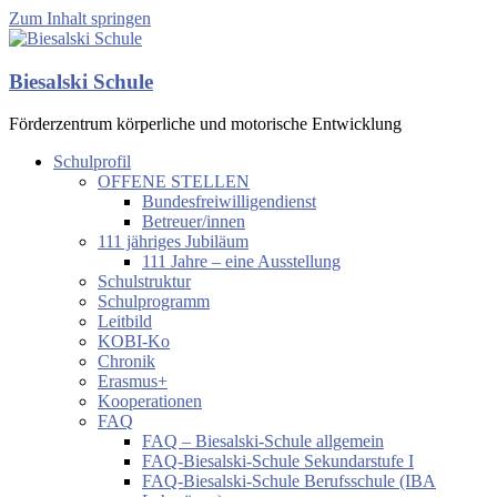
Zum Inhalt springen
Biesalski Schule
Förderzentrum körperliche und motorische Entwicklung
Schulprofil
OFFENE STELLEN
Bundesfreiwilligendienst
Betreuer/innen
111 jähriges Jubiläum
111 Jahre – eine Ausstellung
Schulstruktur
Schulprogramm
Leitbild
KOBI-Ko
Chronik
Erasmus+
Kooperationen
FAQ
FAQ – Biesalski-Schule allgemein
FAQ-Biesalski-Schule Sekundarstufe I
FAQ-Biesalski-Schule Berufsschule (IBA