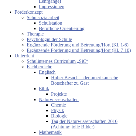
Lehrgänge)
Impressionen
Förderkonzept
Schulsozialarbeit
Schulstation
Berufliche Orientierung
Therapie
Psychologin der Schule
Ergänzende Förderung und Betreuung/Hort (Kl. 1-6)
Ergänzende Förderung und Betreuung/Hort (Kl. 7-10)
Unterricht
Schulinternes Curriculum „SiC“
Fachbereiche
Englisch
Hoher Besuch – der amerikanische
Botschafter zu Gast
Ethik
Projekte
Naturwissenschaften
Chemie
Physik
Biologie
Tag der Naturwissenschaften 2016
(Achtung: tolle Bilder)
Mathematik