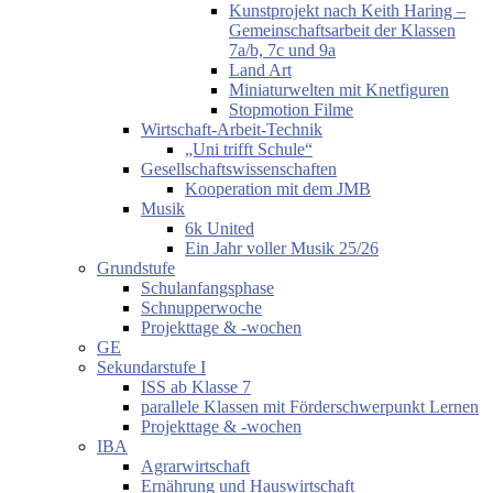
Kunstprojekt nach Keith Haring –
Gemeinschaftsarbeit der Klassen
7a/b, 7c und 9a
Land Art
Miniaturwelten mit Knetfiguren
Stopmotion Filme
Wirtschaft-Arbeit-Technik
„Uni trifft Schule“
Gesellschaftswissenschaften
Kooperation mit dem JMB
Musik
6k United
Ein Jahr voller Musik 25/26
Grundstufe
Schulanfangsphase
Schnupperwoche
Projekttage & -wochen
GE
Sekundarstufe I
ISS ab Klasse 7
parallele Klassen mit Förderschwerpunkt Lernen
Projekttage & -wochen
IBA
Agrarwirtschaft
Ernährung und Hauswirtschaft