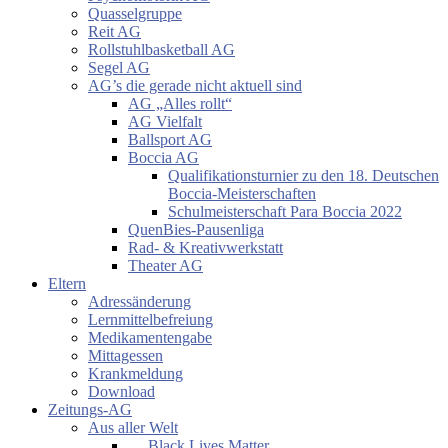
Quasselgruppe
Reit AG
Rollstuhlbasketball AG
Segel AG
AG’s die gerade nicht aktuell sind
AG „Alles rollt“
AG Vielfalt
Ballsport AG
Boccia AG
Qualifikationsturnier zu den 18. Deutschen
Boccia-Meisterschaften
Schulmeisterschaft Para Boccia 2022
QuenBies-Pausenliga
Rad- & Kreativwerkstatt
Theater AG
Eltern
Adressänderung
Lernmittelbefreiung
Medikamentengabe
Mittagessen
Krankmeldung
Download
Zeitungs-AG
Aus aller Welt
… Black Lives Matter