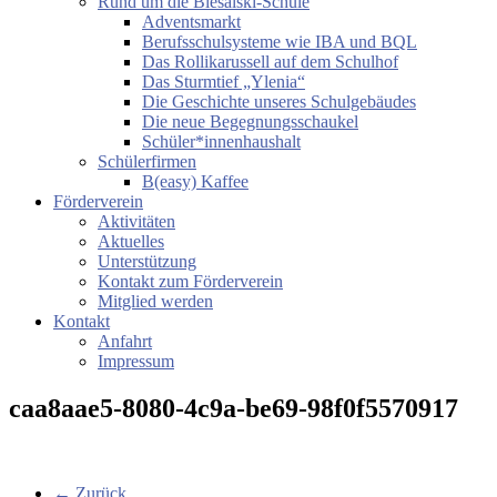
Rund um die Biesalski-Schule
Adventsmarkt
Berufsschulsysteme wie IBA und BQL
Das Rollikarussell auf dem Schulhof
Das Sturmtief „Ylenia“
Die Geschichte unseres Schulgebäudes
Die neue Begegnungsschaukel
Schüler*innenhaushalt
Schülerfirmen
B(easy) Kaffee
Förderverein
Aktivitäten
Aktuelles
Unterstützung
Kontakt zum Förderverein
Mitglied werden
Kontakt
Anfahrt
Impressum
caa8aae5-8080-4c9a-be69-98f0f5570917
← Zurück