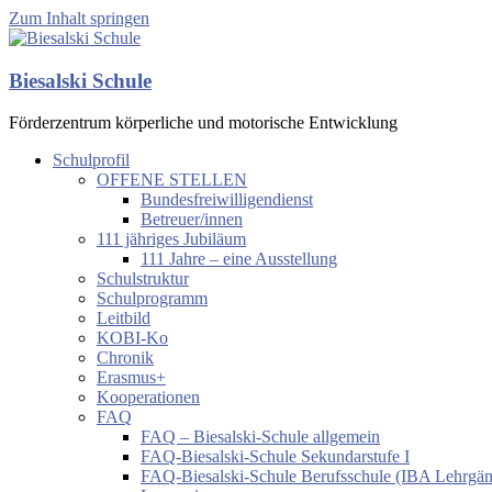
Zum Inhalt springen
Biesalski Schule
Förderzentrum körperliche und motorische Entwicklung
Schulprofil
OFFENE STELLEN
Bundesfreiwilligendienst
Betreuer/innen
111 jähriges Jubiläum
111 Jahre – eine Ausstellung
Schulstruktur
Schulprogramm
Leitbild
KOBI-Ko
Chronik
Erasmus+
Kooperationen
FAQ
FAQ – Biesalski-Schule allgemein
FAQ-Biesalski-Schule Sekundarstufe I
FAQ-Biesalski-Schule Berufsschule (IBA Lehrgä