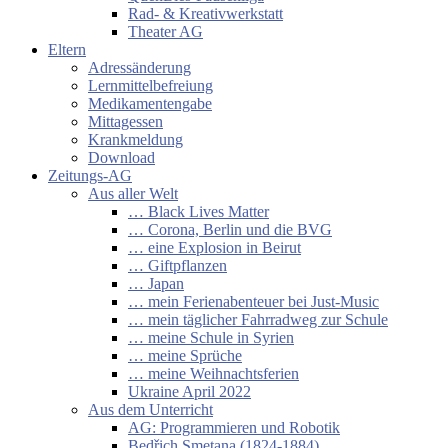
Rad- & Kreativwerkstatt
Theater AG
Eltern
Adressänderung
Lernmittelbefreiung
Medikamentengabe
Mittagessen
Krankmeldung
Download
Zeitungs-AG
Aus aller Welt
… Black Lives Matter
… Corona, Berlin und die BVG
… eine Explosion in Beirut
… Giftpflanzen
… Japan
… mein Ferienabenteuer bei Just-Music
… mein täglicher Fahrradweg zur Schule
… meine Schule in Syrien
… meine Sprüche
… meine Weihnachtsferien
Ukraine April 2022
Aus dem Unterricht
AG: Programmieren und Robotik
Bedřich Smetana (1824-1884)