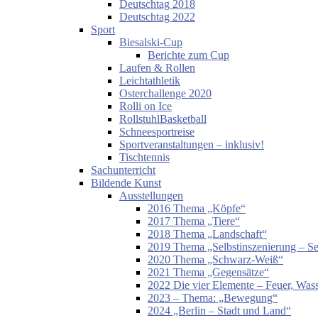
Deutschtag 2018
Deutschtag 2022
Sport
Biesalski-Cup
Berichte zum Cup
Laufen & Rollen
Leichtathletik
Osterchallenge 2020
Rolli on Ice
RollstuhlBasketball
Schneesportreise
Sportveranstaltungen – inklusiv!
Tischtennis
Sachunterricht
Bildende Kunst
Ausstellungen
2016 Thema „Köpfe“
2017 Thema „Tiere“
2018 Thema „Landschaft“
2019 Thema „Selbstinszenierung – Sel
2020 Thema „Schwarz-Weiß“
2021 Thema „Gegensätze“
2022 Die vier Elemente – Feuer, Wass
2023 – Thema: „Bewegung“
2024 „Berlin – Stadt und Land“