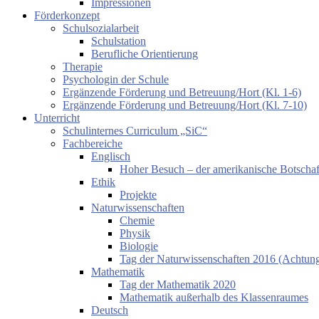
Impressionen
Förderkonzept
Schulsozialarbeit
Schulstation
Berufliche Orientierung
Therapie
Psychologin der Schule
Ergänzende Förderung und Betreuung/Hort (Kl. 1-6)
Ergänzende Förderung und Betreuung/Hort (Kl. 7-10)
Unterricht
Schulinternes Curriculum „SiC“
Fachbereiche
Englisch
Hoher Besuch – der amerikanische Botschaf
Ethik
Projekte
Naturwissenschaften
Chemie
Physik
Biologie
Tag der Naturwissenschaften 2016 (Achtung:
Mathematik
Tag der Mathematik 2020
Mathematik außerhalb des Klassenraumes
Deutsch