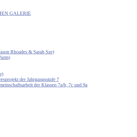
HEN GALERIE
 (Jason Rhoades & Sarah Sze)
Wurm)
r)
esprojekt der Jahrgangsstufe 7
einschaftsarbeit der Klassen 7a/b, 7c und 9a