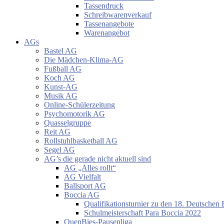
Tassendruck
Schreibwarenverkauf
Tassenangebote
Warenangebot
AGs
Bastel AG
Die Mädchen-Klima-AG
Fußball AG
Koch AG
Kunst-AG
Musik AG
Online-Schülerzeitung
Psychomotorik AG
Quasselgruppe
Reit AG
Rollstuhlbasketball AG
Segel AG
AG’s die gerade nicht aktuell sind
AG „Alles rollt“
AG Vielfalt
Ballsport AG
Boccia AG
Qualifikationsturnier zu den 18. Deutschen 
Schulmeisterschaft Para Boccia 2022
QuenBies-Pausenliga