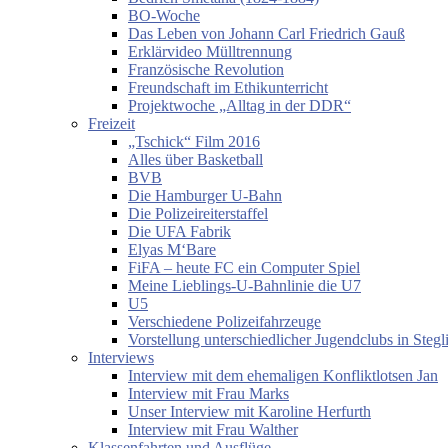
BO-Woche
Das Leben von Johann Carl Friedrich Gauß
Erklärvideo Mülltrennung
Französische Revolution
Freundschaft im Ethikunterricht
Projektwoche „Alltag in der DDR“
Freizeit
„Tschick“ Film 2016
Alles über Basketball
BVB
Die Hamburger U-Bahn
Die Polizeireiterstaffel
Die UFA Fabrik
Elyas M‘Bare
FiFA – heute FC ein Computer Spiel
Meine Lieblings-U-Bahnlinie die U7
U5
Verschiedene Polizeifahrzeuge
Vorstellung unterschiedlicher Jugendclubs in Stegl
Interviews
Interview mit dem ehemaligen Konfliktlotsen Jan
Interview mit Frau Marks
Unser Interview mit Karoline Herfurth
Interview mit Frau Walther
Klassenfahrten und Ausflüge