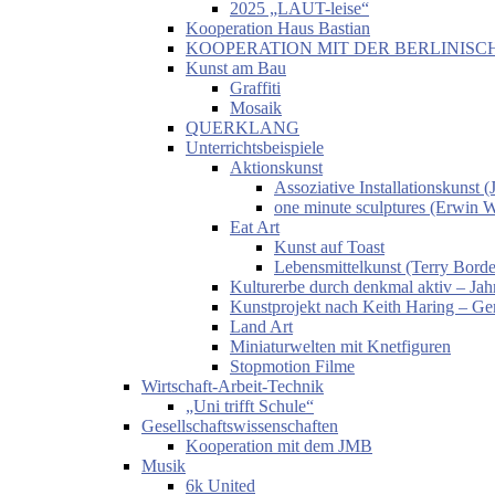
2025 „LAUT-leise“
Kooperation Haus Bastian
KOOPERATION MIT DER BERLINISC
Kunst am Bau
Graffiti
Mosaik
QUERKLANG
Unterrichtsbeispiele
Aktionskunst
Assoziative Installationskunst
one minute sculptures (Erwin 
Eat Art
Kunst auf Toast
Lebensmittelkunst (Terry Borde
Kulturerbe durch denkmal aktiv – Jahr
Kunstprojekt nach Keith Haring – Gem
Land Art
Miniaturwelten mit Knetfiguren
Stopmotion Filme
Wirtschaft-Arbeit-Technik
„Uni trifft Schule“
Gesellschaftswissenschaften
Kooperation mit dem JMB
Musik
6k United