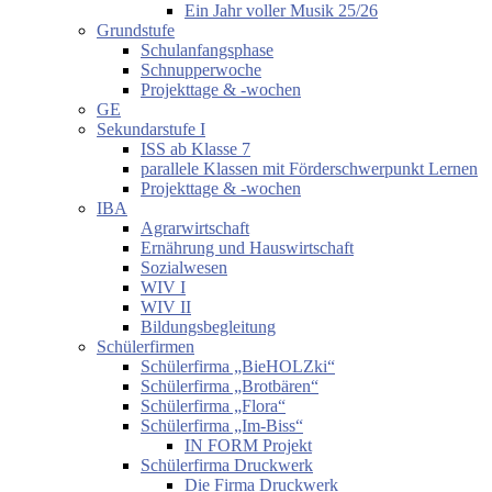
Ein Jahr voller Musik 25/26
Grundstufe
Schulanfangsphase
Schnupperwoche
Projekttage & -wochen
GE
Sekundarstufe I
ISS ab Klasse 7
parallele Klassen mit Förderschwerpunkt Lernen
Projekttage & -wochen
IBA
Agrarwirtschaft
Ernährung und Hauswirtschaft
Sozialwesen
WIV I
WIV II
Bildungsbegleitung
Schülerfirmen
Schülerfirma „BieHOLZki“
Schülerfirma „Brotbären“
Schülerfirma „Flora“
Schülerfirma „Im-Biss“
IN FORM Projekt
Schülerfirma Druckwerk
Die Firma Druckwerk