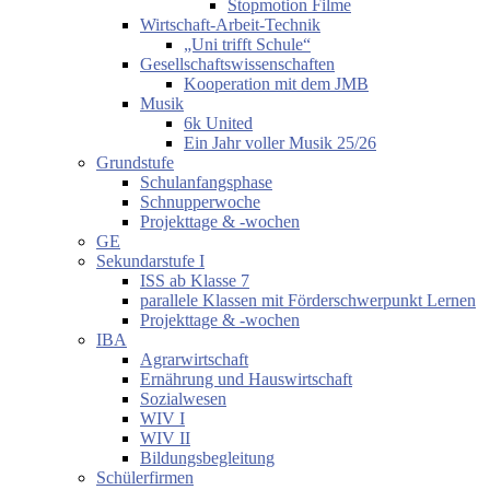
Stopmotion Filme
Wirtschaft-Arbeit-Technik
„Uni trifft Schule“
Gesellschaftswissenschaften
Kooperation mit dem JMB
Musik
6k United
Ein Jahr voller Musik 25/26
Grundstufe
Schulanfangsphase
Schnupperwoche
Projekttage & -wochen
GE
Sekundarstufe I
ISS ab Klasse 7
parallele Klassen mit Förderschwerpunkt Lernen
Projekttage & -wochen
IBA
Agrarwirtschaft
Ernährung und Hauswirtschaft
Sozialwesen
WIV I
WIV II
Bildungsbegleitung
Schülerfirmen