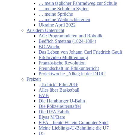
… mein täglicher Fahrradweg zur Schule
… meine Schule in Syrien
… meine Sprüche
… meine Weihnachtsferien
Ukraine April 2022
Aus dem Unterricht
AG: Programmieren und Robotik
Bedřich Smetana (1824-1884)
BO-Woche
Das Leben von Johann Carl Friedrich Gauß
Erklärvideo Mülltrennung
Französische Revolution
Freundschaft im Ethikunterricht
Projektwoche „Alltag in der DDR“
Freizeit
„Tschick“ Film 2016
Alles über Basketball
BVB
Die Hamburger U-Bahn
Die Polizeireiterstaffel
Die UFA Fabrik
Elyas M‘Bare
FiFA – heute FC ein Computer Spiel
Meine Lieblings-U-Bahnlinie die U7
U5