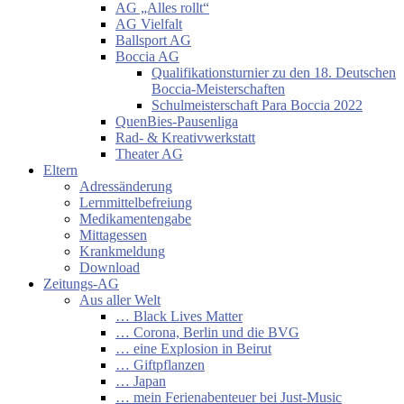
AG „Alles rollt“
AG Vielfalt
Ballsport AG
Boccia AG
Qualifikationsturnier zu den 18. Deutschen
Boccia-Meisterschaften
Schulmeisterschaft Para Boccia 2022
QuenBies-Pausenliga
Rad- & Kreativwerkstatt
Theater AG
Eltern
Adressänderung
Lernmittelbefreiung
Medikamentengabe
Mittagessen
Krankmeldung
Download
Zeitungs-AG
Aus aller Welt
… Black Lives Matter
… Corona, Berlin und die BVG
… eine Explosion in Beirut
… Giftpflanzen
… Japan
… mein Ferienabenteuer bei Just-Music