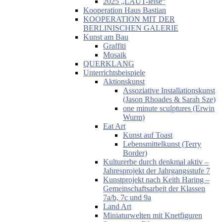
2025 „LAUT-leise“
Kooperation Haus Bastian
KOOPERATION MIT DER
BERLINISCHEN GALERIE
Kunst am Bau
Graffiti
Mosaik
QUERKLANG
Unterrichtsbeispiele
Aktionskunst
Assoziative Installationskunst
(Jason Rhoades & Sarah Sze)
one minute sculptures (Erwin
Wurm)
Eat Art
Kunst auf Toast
Lebensmittelkunst (Terry
Border)
Kulturerbe durch denkmal aktiv –
Jahresprojekt der Jahrgangsstufe 7
Kunstprojekt nach Keith Haring –
Gemeinschaftsarbeit der Klassen
7a/b, 7c und 9a
Land Art
Miniaturwelten mit Knetfiguren