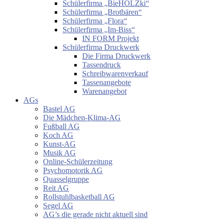
Schülerfirma „BieHOLZki“
Schülerfirma „Brotbären“
Schülerfirma „Flora“
Schülerfirma „Im-Biss“
IN FORM Projekt
Schülerfirma Druckwerk
Die Firma Druckwerk
Tassendruck
Schreibwarenverkauf
Tassenangebote
Warenangebot
AGs
Bastel AG
Die Mädchen-Klima-AG
Fußball AG
Koch AG
Kunst-AG
Musik AG
Online-Schülerzeitung
Psychomotorik AG
Quasselgruppe
Reit AG
Rollstuhlbasketball AG
Segel AG
AG’s die gerade nicht aktuell sind