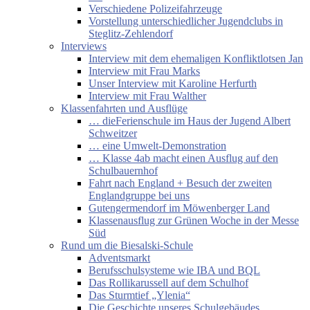
Verschiedene Polizeifahrzeuge
Vorstellung unterschiedlicher Jugendclubs in
Steglitz-Zehlendorf
Interviews
Interview mit dem ehemaligen Konfliktlotsen Jan
Interview mit Frau Marks
Unser Interview mit Karoline Herfurth
Interview mit Frau Walther
Klassenfahrten und Ausflüge
… dieFerienschule im Haus der Jugend Albert
Schweitzer
… eine Umwelt-Demonstration
… Klasse 4ab macht einen Ausflug auf den
Schulbauernhof
Fahrt nach England + Besuch der zweiten
Englandgruppe bei uns
Gutengermendorf im Möwenberger Land
Klassenausflug zur Grünen Woche in der Messe
Süd
Rund um die Biesalski-Schule
Adventsmarkt
Berufsschulsysteme wie IBA und BQL
Das Rollikarussell auf dem Schulhof
Das Sturmtief „Ylenia“
Die Geschichte unseres Schulgebäudes