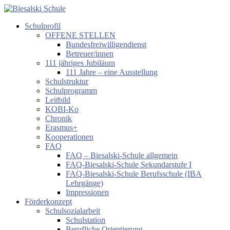
Zum
Inhalt
Schulprofil
springen
Biesalski
OFFENE STELLEN
Schule
Bundesfreiwilligendienst
Betreuer/innen
Förderzentrum
111 jähriges Jubiläum
körperliche
111 Jahre – eine Ausstellung
und
Schulstruktur
motorische
Schulprogramm
Entwicklung
Leitbild
KOBI-Ko
Chronik
Erasmus+
Kooperationen
FAQ
FAQ – Biesalski-Schule allgemein
FAQ-Biesalski-Schule Sekundarstufe I
FAQ-Biesalski-Schule Berufsschule (IBA
Lehrgänge)
Impressionen
Förderkonzept
Schulsozialarbeit
Schulstation
Berufliche Orientierung