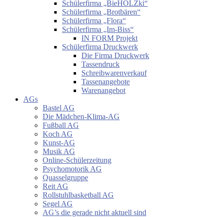
Schülerfirma „BieHOLZki“
Schülerfirma „Brotbären“
Schülerfirma „Flora“
Schülerfirma „Im-Biss“
IN FORM Projekt
Schülerfirma Druckwerk
Die Firma Druckwerk
Tassendruck
Schreibwarenverkauf
Tassenangebote
Warenangebot
AGs
Bastel AG
Die Mädchen-Klima-AG
Fußball AG
Koch AG
Kunst-AG
Musik AG
Online-Schülerzeitung
Psychomotorik AG
Quasselgruppe
Reit AG
Rollstuhlbasketball AG
Segel AG
AG’s die gerade nicht aktuell sind