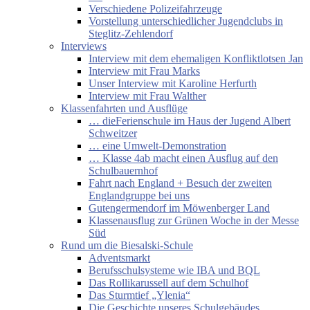
Verschiedene Polizeifahrzeuge
Vorstellung unterschiedlicher Jugendclubs in
Steglitz-Zehlendorf
Interviews
Interview mit dem ehemaligen Konfliktlotsen Jan
Interview mit Frau Marks
Unser Interview mit Karoline Herfurth
Interview mit Frau Walther
Klassenfahrten und Ausflüge
… dieFerienschule im Haus der Jugend Albert
Schweitzer
… eine Umwelt-Demonstration
… Klasse 4ab macht einen Ausflug auf den
Schulbauernhof
Fahrt nach England + Besuch der zweiten
Englandgruppe bei uns
Gutengermendorf im Möwenberger Land
Klassenausflug zur Grünen Woche in der Messe
Süd
Rund um die Biesalski-Schule
Adventsmarkt
Berufsschulsysteme wie IBA und BQL
Das Rollikarussell auf dem Schulhof
Das Sturmtief „Ylenia“
Die Geschichte unseres Schulgebäudes