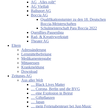
AG „Alles rollt“
AG Vielfalt
Ballsport AG
Boccia AG
Qualifikationsturnier zu den 18. Deutschen
Boccia-Meisterschaften
Schulmeisterschaft Para Boccia 2022
QuenBies-Pausenliga
Rad- & Kreativwerkstatt
Theater AG
Eltern
Adressänderung
Lernmittelbefreiung
Medikamentengabe
Mittagessen
Krankmeldung
Download
Zeitungs-AG
Aus aller Welt
… Black Lives Matter
… Corona, Berlin und die BVG
… eine Explosion in Beirut
… Giftpflanzen
… Japan
… mein Ferienabenteuer bei Just-Music