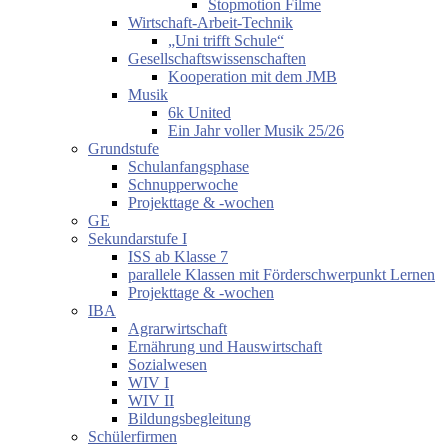
Stopmotion Filme
Wirtschaft-Arbeit-Technik
„Uni trifft Schule“
Gesellschaftswissenschaften
Kooperation mit dem JMB
Musik
6k United
Ein Jahr voller Musik 25/26
Grundstufe
Schulanfangsphase
Schnupperwoche
Projekttage & -wochen
GE
Sekundarstufe I
ISS ab Klasse 7
parallele Klassen mit Förderschwerpunkt Lernen
Projekttage & -wochen
IBA
Agrarwirtschaft
Ernährung und Hauswirtschaft
Sozialwesen
WIV I
WIV II
Bildungsbegleitung
Schülerfirmen