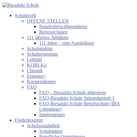
Zum
Inhalt
Schulprofil
springen
Biesalski
OFFENE STELLEN
Schule
Bundesfreiwilligendienst
Betreuer/innen
Förderzentrum
111 jähriges Jubiläum
körperliche
111 Jahre – eine Ausstellung
und
Schulstruktur
motorische
Schulprogramm
Entwicklung
Leitbild
KOBI-Ko
Chronik
Erasmus+
Kooperationen
FAQ
FAQ – Biesalski-Schule allgemein
FAQ-Biesalski-Schule Sekundarstufe I
FAQ-Biesalski-Schule Berufsschule (IBA
Lehrgänge)
Impressionen
Förderkonzept
Schulsozialarbeit
Schulstation
Berufliche Orientierung