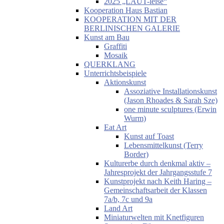
2025 „LAUT-leise“
Kooperation Haus Bastian
KOOPERATION MIT DER
BERLINISCHEN GALERIE
Kunst am Bau
Graffiti
Mosaik
QUERKLANG
Unterrichtsbeispiele
Aktionskunst
Assoziative Installationskunst
(Jason Rhoades & Sarah Sze)
one minute sculptures (Erwin
Wurm)
Eat Art
Kunst auf Toast
Lebensmittelkunst (Terry
Border)
Kulturerbe durch denkmal aktiv –
Jahresprojekt der Jahrgangsstufe 7
Kunstprojekt nach Keith Haring –
Gemeinschaftsarbeit der Klassen
7a/b, 7c und 9a
Land Art
Miniaturwelten mit Knetfiguren