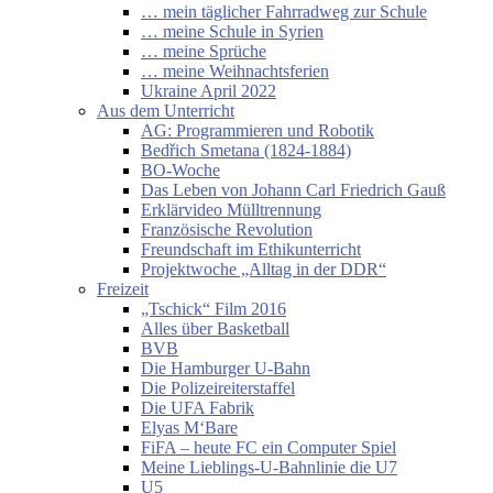
… mein täglicher Fahrradweg zur Schule
… meine Schule in Syrien
… meine Sprüche
… meine Weihnachtsferien
Ukraine April 2022
Aus dem Unterricht
AG: Programmieren und Robotik
Bedřich Smetana (1824-1884)
BO-Woche
Das Leben von Johann Carl Friedrich Gauß
Erklärvideo Mülltrennung
Französische Revolution
Freundschaft im Ethikunterricht
Projektwoche „Alltag in der DDR“
Freizeit
„Tschick“ Film 2016
Alles über Basketball
BVB
Die Hamburger U-Bahn
Die Polizeireiterstaffel
Die UFA Fabrik
Elyas M‘Bare
FiFA – heute FC ein Computer Spiel
Meine Lieblings-U-Bahnlinie die U7
U5