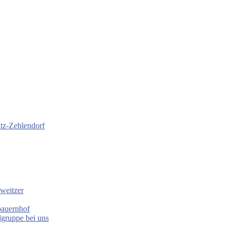
itz-Zehlendorf
weitzer
bauernhof
gruppe bei uns