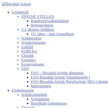
Zum
Inhalt
Schulprofil
springen
Biesalski
OFFENE STELLEN
Schule
Bundesfreiwilligendienst
Betreuer/innen
Förderzentrum
111 jähriges Jubiläum
körperliche
111 Jahre – eine Ausstellung
und
Schulstruktur
motorische
Schulprogramm
Entwicklung
Leitbild
KOBI-Ko
Chronik
Erasmus+
Kooperationen
FAQ
FAQ – Biesalski-Schule allgemein
FAQ-Biesalski-Schule Sekundarstufe I
FAQ-Biesalski-Schule Berufsschule (IBA Lehrgä
Impressionen
Förderkonzept
Schulsozialarbeit
Schulstation
Berufliche Orientierung
Therapie