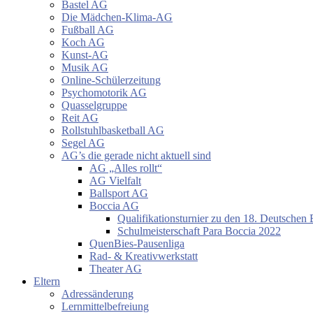
Bastel AG
Die Mädchen-Klima-AG
Fußball AG
Koch AG
Kunst-AG
Musik AG
Online-Schülerzeitung
Psychomotorik AG
Quasselgruppe
Reit AG
Rollstuhlbasketball AG
Segel AG
AG’s die gerade nicht aktuell sind
AG „Alles rollt“
AG Vielfalt
Ballsport AG
Boccia AG
Qualifikationsturnier zu den 18. Deutschen 
Schulmeisterschaft Para Boccia 2022
QuenBies-Pausenliga
Rad- & Kreativwerkstatt
Theater AG
Eltern
Adressänderung
Lernmittelbefreiung