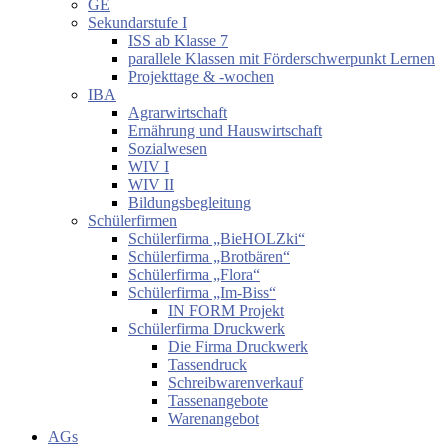
GE
Sekundarstufe I
ISS ab Klasse 7
parallele Klassen mit Förderschwerpunkt Lernen
Projekttage & -wochen
IBA
Agrarwirtschaft
Ernährung und Hauswirtschaft
Sozialwesen
WIV I
WIV II
Bildungsbegleitung
Schülerfirmen
Schülerfirma „BieHOLZki“
Schülerfirma „Brotbären“
Schülerfirma „Flora“
Schülerfirma „Im-Biss“
IN FORM Projekt
Schülerfirma Druckwerk
Die Firma Druckwerk
Tassendruck
Schreibwarenverkauf
Tassenangebote
Warenangebot
AGs