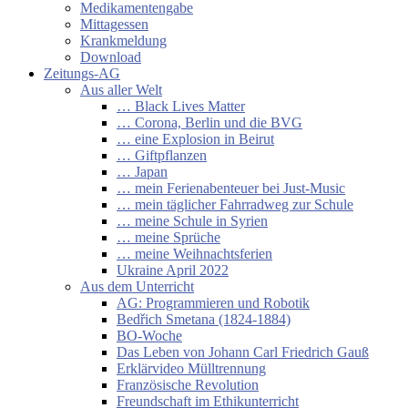
Medikamentengabe
Mittagessen
Krankmeldung
Download
Zeitungs-AG
Aus aller Welt
… Black Lives Matter
… Corona, Berlin und die BVG
… eine Explosion in Beirut
… Giftpflanzen
… Japan
… mein Ferienabenteuer bei Just-Music
… mein täglicher Fahrradweg zur Schule
… meine Schule in Syrien
… meine Sprüche
… meine Weihnachtsferien
Ukraine April 2022
Aus dem Unterricht
AG: Programmieren und Robotik
Bedřich Smetana (1824-1884)
BO-Woche
Das Leben von Johann Carl Friedrich Gauß
Erklärvideo Mülltrennung
Französische Revolution
Freundschaft im Ethikunterricht