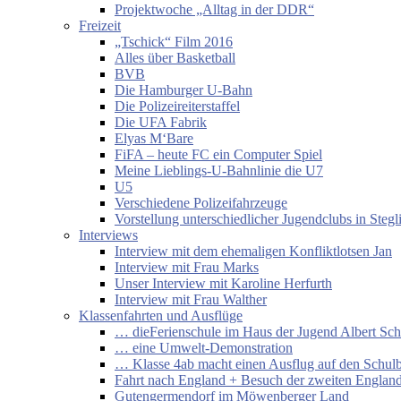
Projektwoche „Alltag in der DDR“
Freizeit
„Tschick“ Film 2016
Alles über Basketball
BVB
Die Hamburger U-Bahn
Die Polizeireiterstaffel
Die UFA Fabrik
Elyas M‘Bare
FiFA – heute FC ein Computer Spiel
Meine Lieblings-U-Bahnlinie die U7
U5
Verschiedene Polizeifahrzeuge
Vorstellung unterschiedlicher Jugendclubs in Stegl
Interviews
Interview mit dem ehemaligen Konfliktlotsen Jan
Interview mit Frau Marks
Unser Interview mit Karoline Herfurth
Interview mit Frau Walther
Klassenfahrten und Ausflüge
… dieFerienschule im Haus der Jugend Albert Sch
… eine Umwelt-Demonstration
… Klasse 4ab macht einen Ausflug auf den Schul
Fahrt nach England + Besuch der zweiten England
Gutengermendorf im Möwenberger Land