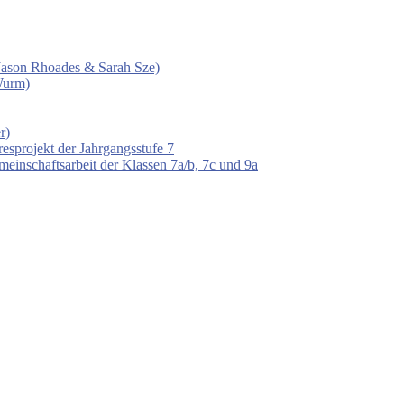
 (Jason Rhoades & Sarah Sze)
Wurm)
r)
esprojekt der Jahrgangsstufe 7
einschaftsarbeit der Klassen 7a/b, 7c und 9a