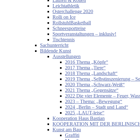
Laufen & Rollen
Leichtathletik
Osterchallenge 2020
Rolli on Ice
RollstuhlBasketball
Schneesportreise
Sportveranstaltungen – inklusiv!
Tischtennis
Sachunterricht
Bildende Kunst
Ausstellungen
2016 Thema „Köpfe“
2017 Thema „Tiere“
2018 Thema „Landschaft“
2019 Thema „Selbstinszenierung – Sel
2020 Thema „Schwarz-Weiß“
2021 Thema „Gegensätze“
2022 Die vier Elemente – Feuer, Wass
2023 – Thema: „Bewegung“
2024 „Berlin – Stadt und Land“
2025 „LAUT-leise“
Kooperation Haus Bastian
KOOPERATION MIT DER BERLINISC
Kunst am Bau
Graffiti