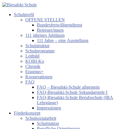
Zum
Inhalt
Schulprofil
springen
Biesalski
OFFENE STELLEN
Schule
Bundesfreiwilligendienst
Betreuer/innen
Förderzentrum
111 jähriges Jubiläum
körperliche
111 Jahre – eine Ausstellung
und
Schulstruktur
motorische
Schulprogramm
Entwicklung
Leitbild
KOBI-Ko
Chronik
Erasmus+
Kooperationen
FAQ
FAQ – Biesalski-Schule allgemein
FAQ-Biesalski-Schule Sekundarstufe I
FAQ-Biesalski-Schule Berufsschule (IBA
Lehrgänge)
Impressionen
Förderkonzept
Schulsozialarbeit
Schulstation
Berufliche Orientierung