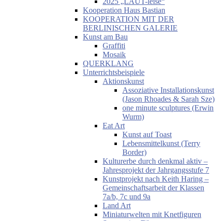
2025 „LAUT-leise“
Kooperation Haus Bastian
KOOPERATION MIT DER
BERLINISCHEN GALERIE
Kunst am Bau
Graffiti
Mosaik
QUERKLANG
Unterrichtsbeispiele
Aktionskunst
Assoziative Installationskunst
(Jason Rhoades & Sarah Sze)
one minute sculptures (Erwin
Wurm)
Eat Art
Kunst auf Toast
Lebensmittelkunst (Terry
Border)
Kulturerbe durch denkmal aktiv –
Jahresprojekt der Jahrgangsstufe 7
Kunstprojekt nach Keith Haring –
Gemeinschaftsarbeit der Klassen
7a/b, 7c und 9a
Land Art
Miniaturwelten mit Knetfiguren