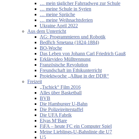
… mein täglicher Fahrradweg zur Schule
… meine Schule in Syrien
… meine Sprüche
… meine Weihnachtsferien
Ukraine April 2022
Aus dem Unterricht
AG: Programmieren und Robotik
Bedřich Smetana (1824-1884)
BO-Woche
Das Leben von Johann Carl Friedrich Gauß
Erklärvideo Mülltrennung
Französische Revolution
Freundschaft im Ethikunterricht
Projektwoche „Alltag in der DDR“
Freizeit
„Tschick“ Film 2016
Alles über Basketball
BVB
Die Hamburger U-Bahn
Die Polizeireiterstaffel
Die UFA Fabrik
Elyas M‘Bare
FiFA – heute FC ein Computer Spiel
Meine Lieblings-U-Bahnlinie die U7
U5