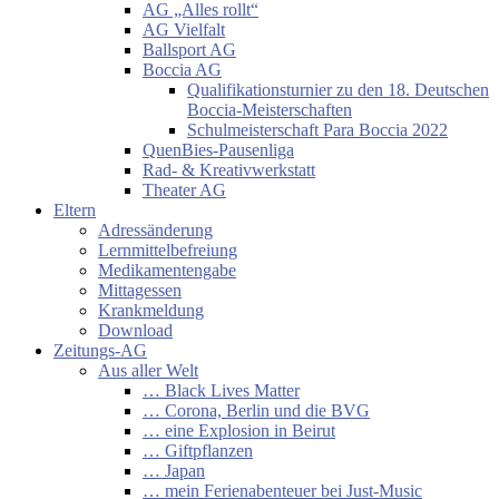
AG „Alles rollt“
AG Vielfalt
Ballsport AG
Boccia AG
Qualifikationsturnier zu den 18. Deutschen
Boccia-Meisterschaften
Schulmeisterschaft Para Boccia 2022
QuenBies-Pausenliga
Rad- & Kreativwerkstatt
Theater AG
Eltern
Adressänderung
Lernmittelbefreiung
Medikamentengabe
Mittagessen
Krankmeldung
Download
Zeitungs-AG
Aus aller Welt
… Black Lives Matter
… Corona, Berlin und die BVG
… eine Explosion in Beirut
… Giftpflanzen
… Japan
… mein Ferienabenteuer bei Just-Music