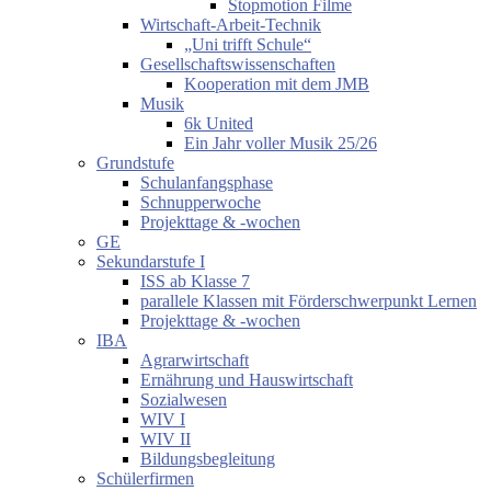
Stopmotion Filme
Wirtschaft-Arbeit-Technik
„Uni trifft Schule“
Gesellschaftswissenschaften
Kooperation mit dem JMB
Musik
6k United
Ein Jahr voller Musik 25/26
Grundstufe
Schulanfangsphase
Schnupperwoche
Projekttage & -wochen
GE
Sekundarstufe I
ISS ab Klasse 7
parallele Klassen mit Förderschwerpunkt Lernen
Projekttage & -wochen
IBA
Agrarwirtschaft
Ernährung und Hauswirtschaft
Sozialwesen
WIV I
WIV II
Bildungsbegleitung
Schülerfirmen