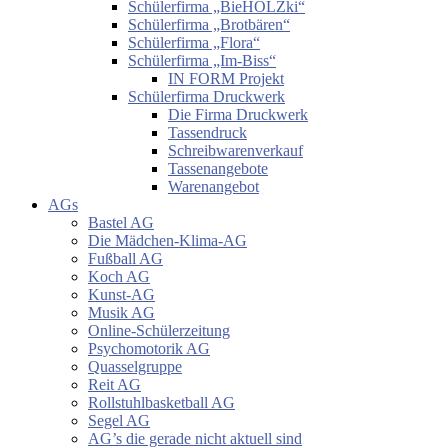
Schülerfirma „BieHOLZki“
Schülerfirma „Brotbären“
Schülerfirma „Flora“
Schülerfirma „Im-Biss“
IN FORM Projekt
Schülerfirma Druckwerk
Die Firma Druckwerk
Tassendruck
Schreibwarenverkauf
Tassenangebote
Warenangebot
AGs
Bastel AG
Die Mädchen-Klima-AG
Fußball AG
Koch AG
Kunst-AG
Musik AG
Online-Schülerzeitung
Psychomotorik AG
Quasselgruppe
Reit AG
Rollstuhlbasketball AG
Segel AG
AG’s die gerade nicht aktuell sind