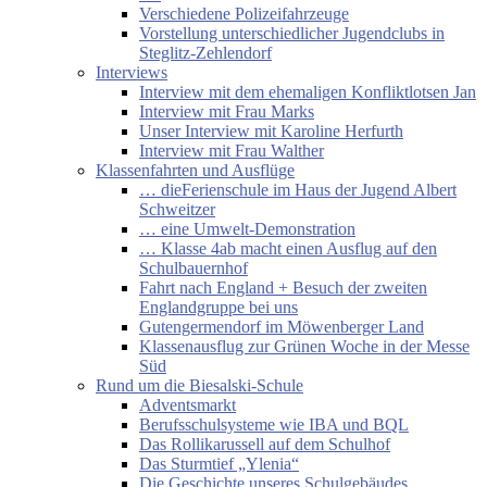
Verschiedene Polizeifahrzeuge
Vorstellung unterschiedlicher Jugendclubs in
Steglitz-Zehlendorf
Interviews
Interview mit dem ehemaligen Konfliktlotsen Jan
Interview mit Frau Marks
Unser Interview mit Karoline Herfurth
Interview mit Frau Walther
Klassenfahrten und Ausflüge
… dieFerienschule im Haus der Jugend Albert
Schweitzer
… eine Umwelt-Demonstration
… Klasse 4ab macht einen Ausflug auf den
Schulbauernhof
Fahrt nach England + Besuch der zweiten
Englandgruppe bei uns
Gutengermendorf im Möwenberger Land
Klassenausflug zur Grünen Woche in der Messe
Süd
Rund um die Biesalski-Schule
Adventsmarkt
Berufsschulsysteme wie IBA und BQL
Das Rollikarussell auf dem Schulhof
Das Sturmtief „Ylenia“
Die Geschichte unseres Schulgebäudes