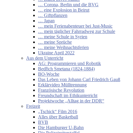
… Corona, Berlin und die BVG
… eine Explosion in Beirut
… Giftpflanzen
… Japan
… mein Ferienabenteuer bei Just-Music
… mein täglicher Fahrradweg zur Schule
… meine Schule in Syrien
… meine Sprüche
… meine Weihnachtsferien
Ukraine April 2022
Aus dem Unterricht
AG: Programmieren und Robotik
Bedřich Smetana (1824-1884)
BO-Woche
Das Leben von Johann Carl Friedrich Gauß
Erklärvideo Mülltrennung
Französische Revolution
Freundschaft im Ethikunterricht
Projektwoche „Alltag in der DDR“
Freizeit
„Tschick“ Film 2016
Alles über Basketball
BVB
Die Hamburger U-Bahn
Die Polizeireiterstaffel