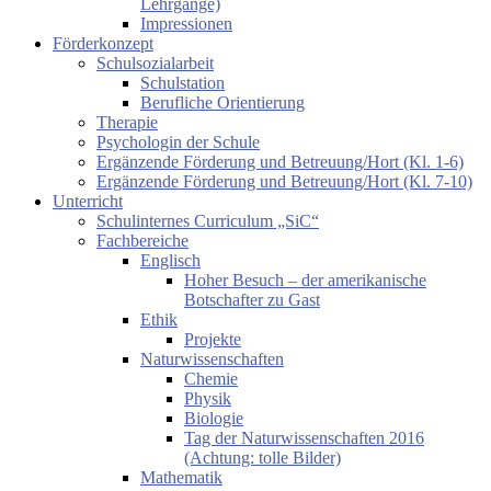
Lehrgänge)
Impressionen
Förderkonzept
Schulsozialarbeit
Schulstation
Berufliche Orientierung
Therapie
Psychologin der Schule
Ergänzende Förderung und Betreuung/Hort (Kl. 1-6)
Ergänzende Förderung und Betreuung/Hort (Kl. 7-10)
Unterricht
Schulinternes Curriculum „SiC“
Fachbereiche
Englisch
Hoher Besuch – der amerikanische
Botschafter zu Gast
Ethik
Projekte
Naturwissenschaften
Chemie
Physik
Biologie
Tag der Naturwissenschaften 2016
(Achtung: tolle Bilder)
Mathematik