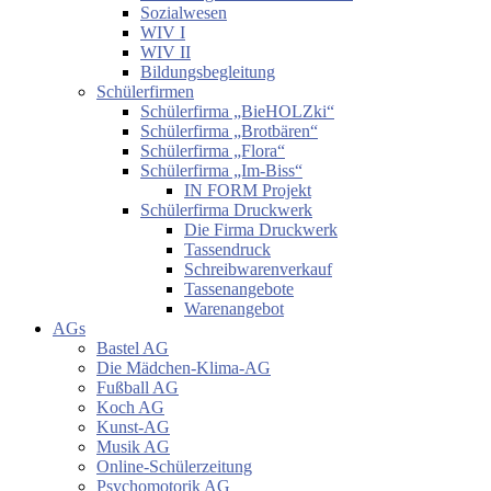
Sozialwesen
WIV I
WIV II
Bildungsbegleitung
Schülerfirmen
Schülerfirma „BieHOLZki“
Schülerfirma „Brotbären“
Schülerfirma „Flora“
Schülerfirma „Im-Biss“
IN FORM Projekt
Schülerfirma Druckwerk
Die Firma Druckwerk
Tassendruck
Schreibwarenverkauf
Tassenangebote
Warenangebot
AGs
Bastel AG
Die Mädchen-Klima-AG
Fußball AG
Koch AG
Kunst-AG
Musik AG
Online-Schülerzeitung
Psychomotorik AG