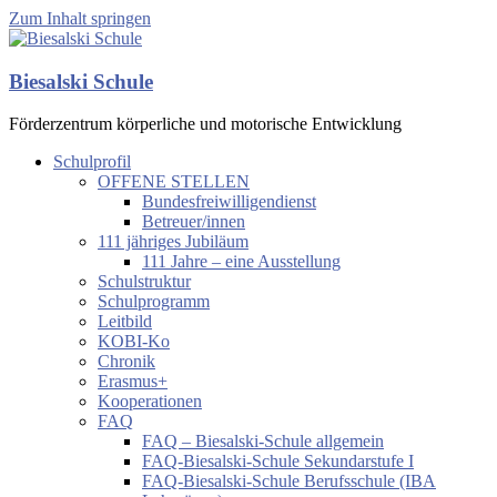
Zum Inhalt springen
Biesalski Schule
Förderzentrum körperliche und motorische Entwicklung
Schulprofil
OFFENE STELLEN
Bundesfreiwilligendienst
Betreuer/innen
111 jähriges Jubiläum
111 Jahre – eine Ausstellung
Schulstruktur
Schulprogramm
Leitbild
KOBI-Ko
Chronik
Erasmus+
Kooperationen
FAQ
FAQ – Biesalski-Schule allgemein
FAQ-Biesalski-Schule Sekundarstufe I
FAQ-Biesalski-Schule Berufsschule (IBA