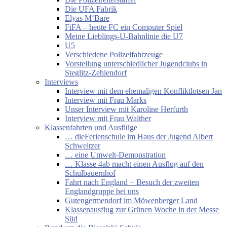
Die UFA Fabrik
Elyas M‘Bare
FiFA – heute FC ein Computer Spiel
Meine Lieblings-U-Bahnlinie die U7
U5
Verschiedene Polizeifahrzeuge
Vorstellung unterschiedlicher Jugendclubs in
Steglitz-Zehlendorf
Interviews
Interview mit dem ehemaligen Konfliktlotsen Jan
Interview mit Frau Marks
Unser Interview mit Karoline Herfurth
Interview mit Frau Walther
Klassenfahrten und Ausflüge
… dieFerienschule im Haus der Jugend Albert
Schweitzer
… eine Umwelt-Demonstration
… Klasse 4ab macht einen Ausflug auf den
Schulbauernhof
Fahrt nach England + Besuch der zweiten
Englandgruppe bei uns
Gutengermendorf im Möwenberger Land
Klassenausflug zur Grünen Woche in der Messe
Süd