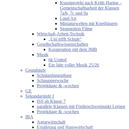
Kunstprojekt nach Keith Haring –
Gemeinschaftsarbeit der Klassen
7a/b, 7c und 9a
Land Art
Miniaturwelten mit Knetfiguren
Stopmotion Filme
Wirtschaft-Arbeit-Technik
„Uni trifft Schule“
Gesellschaftswissenschaften
Kooperation mit dem JMB
Musik
6k United
Ein Jahr voller Musik 25/26
Grundstufe
Schulanfangsphase
Schnupperwoche
Projekttage & -wochen
GE
Sekundarstufe I
ISS ab Klasse 7
parallele Klassen mit Förderschwerpunkt Lernen
Projekttage & -wochen
IBA
Agrarwirtschaft
Ernährung und Hauswirtschaft