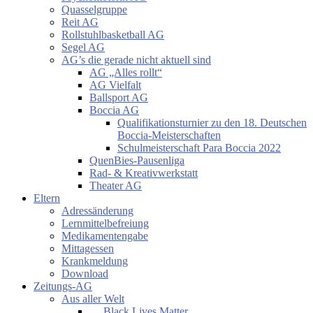
Quasselgruppe
Reit AG
Rollstuhlbasketball AG
Segel AG
AG’s die gerade nicht aktuell sind
AG „Alles rollt“
AG Vielfalt
Ballsport AG
Boccia AG
Qualifikationsturnier zu den 18. Deutschen
Boccia-Meisterschaften
Schulmeisterschaft Para Boccia 2022
QuenBies-Pausenliga
Rad- & Kreativwerkstatt
Theater AG
Eltern
Adressänderung
Lernmittelbefreiung
Medikamentengabe
Mittagessen
Krankmeldung
Download
Zeitungs-AG
Aus aller Welt
… Black Lives Matter