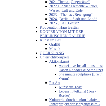
2021 Thema „Gegensätze“
2022 Die vier Elemente – Feuer,
Wasser, Luft und Erde
2023 – Thema: „Bewegung“
2024 „Berlin – Stadt und Land“
2025 „LAUT-leise“
Kooperation Haus Bastian
KOOPERATION MIT DER
BERLINISCHEN GALERIE
Kunst am Bau
Graffiti
Mosaik
QUERKLANG
Unterrichtsbeispiele
Aktionskunst
Assoziative Installationskunst
(Jason Rhoades & Sarah Sze)
one minute sculptures (Erwin
Wurm)
Eat Art
Kunst auf Toast
Lebensmittelkunst (Terry
Border)
Kulturerbe durch denkmal aktiv –
Jahresprojekt der Jahrgangsstufe 7