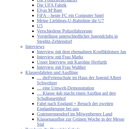
Die UFA Fabrik
Elyas M‘Bare
FiFA – heute FC ein Computer Spiel
Meine Lieblings-U-Bahnlinie die U7
U5
Verschiedene Polizeifahrzeuge
Vorstellung unterschiedlicher Jugendclubs in
Steglitz-Zehlendorf
Interviews
Interview mit dem ehemaligen Konfliktlotsen Jan
Interview mit Frau Marks
Unser Interview mit Karoline Herfurth
Interview mit Frau Walther
Klassenfahrten und Ausflüge
… dieFerienschule im Haus der Jugend Albert
Schweitzer
… eine Umwelt-Demonstration
… Klasse 4ab macht einen Ausflug auf den
Schulbauernhof
Fahrt nach England + Besuch der zweiten
Englandgruppe bei uns
Gutengermendorf im Möwenberger Land
Klassenausflug zur Grünen Woche in der Messe
Süd