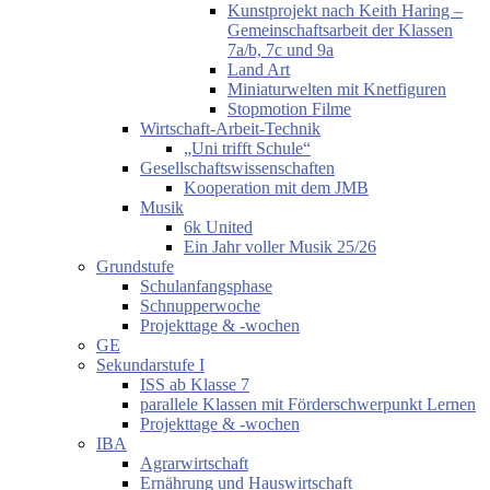
Kunstprojekt nach Keith Haring –
Gemeinschaftsarbeit der Klassen
7a/b, 7c und 9a
Land Art
Miniaturwelten mit Knetfiguren
Stopmotion Filme
Wirtschaft-Arbeit-Technik
„Uni trifft Schule“
Gesellschaftswissenschaften
Kooperation mit dem JMB
Musik
6k United
Ein Jahr voller Musik 25/26
Grundstufe
Schulanfangsphase
Schnupperwoche
Projekttage & -wochen
GE
Sekundarstufe I
ISS ab Klasse 7
parallele Klassen mit Förderschwerpunkt Lernen
Projekttage & -wochen
IBA
Agrarwirtschaft
Ernährung und Hauswirtschaft