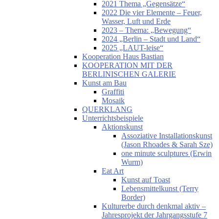
2021 Thema „Gegensätze“
2022 Die vier Elemente – Feuer,
Wasser, Luft und Erde
2023 – Thema: „Bewegung“
2024 „Berlin – Stadt und Land“
2025 „LAUT-leise“
Kooperation Haus Bastian
KOOPERATION MIT DER
BERLINISCHEN GALERIE
Kunst am Bau
Graffiti
Mosaik
QUERKLANG
Unterrichtsbeispiele
Aktionskunst
Assoziative Installationskunst
(Jason Rhoades & Sarah Sze)
one minute sculptures (Erwin
Wurm)
Eat Art
Kunst auf Toast
Lebensmittelkunst (Terry
Border)
Kulturerbe durch denkmal aktiv –
Jahresprojekt der Jahrgangsstufe 7