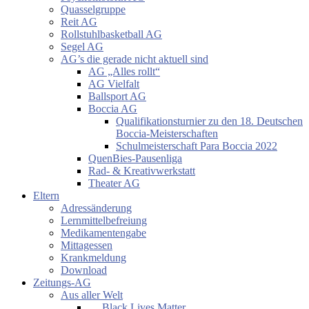
Quasselgruppe
Reit AG
Rollstuhlbasketball AG
Segel AG
AG’s die gerade nicht aktuell sind
AG „Alles rollt“
AG Vielfalt
Ballsport AG
Boccia AG
Qualifikationsturnier zu den 18. Deutschen
Boccia-Meisterschaften
Schulmeisterschaft Para Boccia 2022
QuenBies-Pausenliga
Rad- & Kreativwerkstatt
Theater AG
Eltern
Adressänderung
Lernmittelbefreiung
Medikamentengabe
Mittagessen
Krankmeldung
Download
Zeitungs-AG
Aus aller Welt
… Black Lives Matter