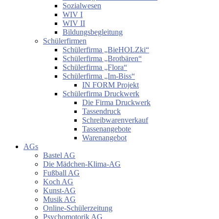
Sozialwesen
WIV I
WIV II
Bildungsbegleitung
Schülerfirmen
Schülerfirma „BieHOLZki“
Schülerfirma „Brotbären“
Schülerfirma „Flora“
Schülerfirma „Im-Biss“
IN FORM Projekt
Schülerfirma Druckwerk
Die Firma Druckwerk
Tassendruck
Schreibwarenverkauf
Tassenangebote
Warenangebot
AGs
Bastel AG
Die Mädchen-Klima-AG
Fußball AG
Koch AG
Kunst-AG
Musik AG
Online-Schülerzeitung
Psychomotorik AG