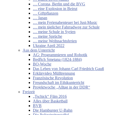
… Corona, Berlin und die BVG
… eine Explosion in Beirut
… Giftpflanzen
… Japan
… mein Ferienabenteuer bei Just-Music
… mein täglicher Fahrradweg zur Schule
… meine Schule in Syrien
… meine Sprüche
… meine Weihnachtsferien
Ukraine April 2022
Aus dem Unterricht
AG: Programmieren und Robotik
Bedřich Smetana (1824-1884)
BO-Woche
Das Leben von Johann Carl Friedrich Gauß
Erklärvideo Mülltrennung
Französische Revolution
Freundschaft im Ethikunterricht
Projektwoche „Alltag in der DDR“
Freizeit
„Tschick“ Film 2016
Alles über Basketball
BVB
Die Hamburger U-Bahn
Die Polizeireiterstaffel