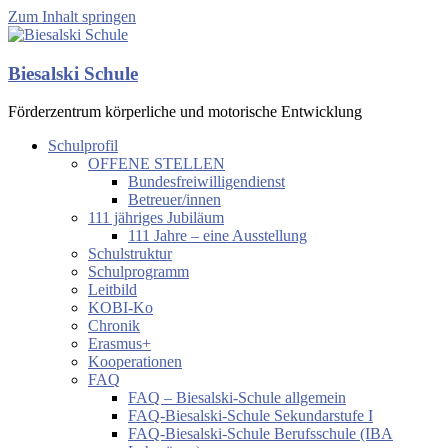
Zum Inhalt springen
Biesalski Schule
Förderzentrum körperliche und motorische Entwicklung
Schulprofil
OFFENE STELLEN
Bundesfreiwilligendienst
Betreuer/innen
111 jähriges Jubiläum
111 Jahre – eine Ausstellung
Schulstruktur
Schulprogramm
Leitbild
KOBI-Ko
Chronik
Erasmus+
Kooperationen
FAQ
FAQ – Biesalski-Schule allgemein
FAQ-Biesalski-Schule Sekundarstufe I
FAQ-Biesalski-Schule Berufsschule (IBA