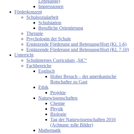
Lehrgänge)
Impressionen
Förderkonzept
Schulsozialarbeit
Schulstation
Berufliche Orientierung
Therapie
Psychologin der Schule
Ergänzende Förderung und Betreuung/Hort (Kl. 1-6)
Ergänzende Förderung und Betreuung/Hort (Kl. 7-10)
Unterricht
Schulinternes Curriculum „SiC“
Fachbereiche
Englisch
Hoher Besuch – der amerikanische
Botschafter zu Gast
Ethik
Projekte
Naturwissenschaften
Chemie
Physik
Biologie
Tag der Naturwissenschaften 2016
(Achtung: tolle Bilder)
Mathematik