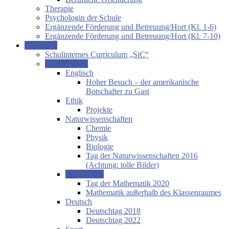
Therapie
Psychologin der Schule
Ergänzende Förderung und Betreuung/Hort (Kl. 1-6)
Ergänzende Förderung und Betreuung/Hort (Kl. 7-10)
Unterricht
Schulinternes Curriculum „SiC“
Fachbereiche
Englisch
Hoher Besuch – der amerikanische
Botschafter zu Gast
Ethik
Projekte
Naturwissenschaften
Chemie
Physik
Biologie
Tag der Naturwissenschaften 2016
(Achtung: tolle Bilder)
Mathematik
Tag der Mathematik 2020
Mathematik außerhalb des Klassenraumes
Deutsch
Deutschtag 2018
Deutschtag 2022