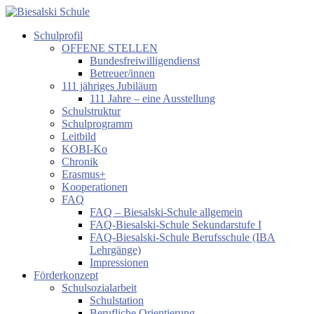
Zum
Inhalt
Schulprofil
springen
Biesalski
OFFENE STELLEN
Schule
Bundesfreiwilligendienst
Betreuer/innen
Förderzentrum
111 jähriges Jubiläum
körperliche
111 Jahre – eine Ausstellung
und
Schulstruktur
motorische
Schulprogramm
Entwicklung
Leitbild
KOBI-Ko
Chronik
Erasmus+
Kooperationen
FAQ
FAQ – Biesalski-Schule allgemein
FAQ-Biesalski-Schule Sekundarstufe I
FAQ-Biesalski-Schule Berufsschule (IBA
Lehrgänge)
Impressionen
Förderkonzept
Schulsozialarbeit
Schulstation
Berufliche Orientierung