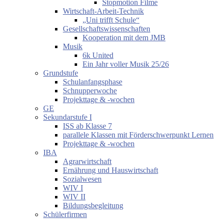
Stopmotion Filme
Wirtschaft-Arbeit-Technik
„Uni trifft Schule“
Gesellschaftswissenschaften
Kooperation mit dem JMB
Musik
6k United
Ein Jahr voller Musik 25/26
Grundstufe
Schulanfangsphase
Schnupperwoche
Projekttage & -wochen
GE
Sekundarstufe I
ISS ab Klasse 7
parallele Klassen mit Förderschwerpunkt Lernen
Projekttage & -wochen
IBA
Agrarwirtschaft
Ernährung und Hauswirtschaft
Sozialwesen
WIV I
WIV II
Bildungsbegleitung
Schülerfirmen