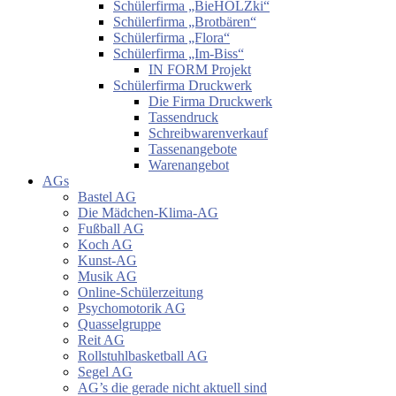
Schülerfirma „BieHOLZki“
Schülerfirma „Brotbären“
Schülerfirma „Flora“
Schülerfirma „Im-Biss“
IN FORM Projekt
Schülerfirma Druckwerk
Die Firma Druckwerk
Tassendruck
Schreibwarenverkauf
Tassenangebote
Warenangebot
AGs
Bastel AG
Die Mädchen-Klima-AG
Fußball AG
Koch AG
Kunst-AG
Musik AG
Online-Schülerzeitung
Psychomotorik AG
Quasselgruppe
Reit AG
Rollstuhlbasketball AG
Segel AG
AG’s die gerade nicht aktuell sind