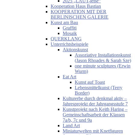
2025 „LAUT-leise“
Kooperation Haus Bastian
KOOPERATION MIT DER
BERLINISCHEN GALERIE
Kunst am Bau
Graffiti
Mosaik
QUERKLANG
Unterrichtsbeispiele
Aktionskunst
Assoziative Installationskunst
(Jason Rhoades & Sarah Sze)
one minute sculptures (Erwin
Wurm)
Eat Art
Kunst auf Toast
Lebensmittelkunst (Terry
Border)
Kulturerbe durch denkmal aktiv –
Jahresprojekt der Jahrgangsstufe 7
Kunstprojekt nach Keith Haring –
Gemeinschaftsarbeit der Klassen
7a/b, 7c und 9a
Land Art
Miniaturwelten mit Knetfiguren