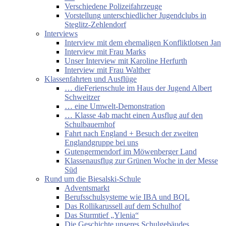
Verschiedene Polizeifahrzeuge
Vorstellung unterschiedlicher Jugendclubs in
Steglitz-Zehlendorf
Interviews
Interview mit dem ehemaligen Konfliktlotsen Jan
Interview mit Frau Marks
Unser Interview mit Karoline Herfurth
Interview mit Frau Walther
Klassenfahrten und Ausflüge
… dieFerienschule im Haus der Jugend Albert
Schweitzer
… eine Umwelt-Demonstration
… Klasse 4ab macht einen Ausflug auf den
Schulbauernhof
Fahrt nach England + Besuch der zweiten
Englandgruppe bei uns
Gutengermendorf im Möwenberger Land
Klassenausflug zur Grünen Woche in der Messe
Süd
Rund um die Biesalski-Schule
Adventsmarkt
Berufsschulsysteme wie IBA und BQL
Das Rollikarussell auf dem Schulhof
Das Sturmtief „Ylenia“
Die Geschichte unseres Schulgebäudes