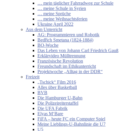
… mein täglicher Fahrradweg zur Schule
… meine Schule in Syrien
… meine Sprüche
… meine Weihnachtsferien
Ukraine April 2022
Aus dem Unterricht
AG: Programmieren und Robotik
Bedřich Smetana (1824-1884)
BO-Woche
Das Leben von Johann Carl Friedrich Gauß
Erklärvideo Mülltrennung
Französische Revolution
Freundschaft im Ethikunterricht
Projektwoche „Alltag in der DDR“
Freizeit
„Tschick“ Film 2016
Alles über Basketball
BVB
Die Hamburger U-Bahn
Die Polizeireiterstaffel
Die UFA Fabrik
Elyas M‘Bare
FiFA – heute FC ein Computer Spiel
Meine Lieblings-U-Bahnlinie die U7
U5