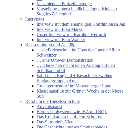
Verschiedene Polizeifahrzeuge
Vorstellung unterschiedlicher Jugendclubs in
Steglitz-Zehlendorf
Interviews
Interview mit dem ehemaligen Konfliktlotsen Jan
Interview mit Frau Marks
Unser Interview mit Karoline Herfurth
Interview mit Frau Walther
Klassenfahrten und Ausflüge
… dieFerienschule im Haus der Jugend Albert
Schweitzer
… eine Umwelt-Demonstration
… Klasse 4ab macht einen Ausflug auf den
Schulbauernhof
Fahrt nach England + Besuch der zweiten
Englandgruppe bei uns
Gutengermendorf im Möwenberger Land
Klassenausflug zur Grünen Woche in der Messe
Süd
Rund um die Biesalski-Schule
Adventsmarkt
Berufsschulsysteme wie IBA und BQL
Das Rollikarussell auf dem Schulhof
Das Sturmtief „Ylenia“
Die Geschichte unseres Schulgebäudes