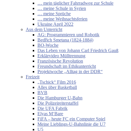
… mein täglicher Fahrradweg zur Schule
… meine Schule in Syrien
… meine Sprüche
… meine Weihnachtsferien
Ukraine April 2022
Aus dem Unterricht
AG: Programmieren und Robotik
Bedřich Smetana (1824-1884)
BO-Woche
Das Leben von Johann Carl Friedrich Gauß
Erklärvideo Mülltrennung
Französische Revolution
Freundschaft im Ethikunterricht
Projektwoche „Alltag in der DDR“
Freizeit
„Tschick“ Film 2016
Alles über Basketball
BVB
Die Hamburger U-Bahn
Die Polizeireiterstaffel
Die UFA Fabrik
Elyas M‘Bare
FiFA – heute FC ein Computer Spiel
Meine Lieblings-U-Bahnlinie die U7
U5