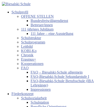
Zum
Inhalt
Schulprofil
springen
Biesalski
OFFENE STELLEN
Schule
Bundesfreiwilligendienst
Betreuer/innen
Förderzentrum
111 jähriges Jubiläum
körperliche
111 Jahre – eine Ausstellung
und
Schulstruktur
motorische
Schulprogramm
Entwicklung
Leitbild
KOBI-Ko
Chronik
Erasmus+
Kooperationen
FAQ
FAQ – Biesalski-Schule allgemein
FAQ-Biesalski-Schule Sekundarstufe I
FAQ-Biesalski-Schule Berufsschule (IBA
Lehrgänge)
Impressionen
Förderkonzept
Schulsozialarbeit
Schulstation
Berufliche Orientierung