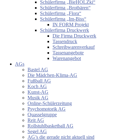
Schülerfirma „BieHOLZki“
Schülerfirma „Brotbären“
Schülerfirma „Flora“
Schülerfirma „Im-Biss“
IN FORM Projekt
Schülerfirma Druckwerk
Die Firma Druckwerk
Tassendruck
Schreibwarenverkauf
Tassenangebote
Warenangebot
AGs
Bastel AG
Die Mädchen-Klima-AG
Fußball AG
Koch AG
Kunst-AG
Musik AG
Online-Schülerzeitung
Psychomotorik AG
Quasselgruppe
Reit AG
Rollstuhlbasketball AG
Segel AG
AG’s die gerade nicht aktuell sind