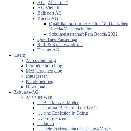
AG „Alles rollt“
AG Vielfalt
Ballsport AG
Boccia AG
Qualifikationsturnier zu den 18. Deutschen
Boccia-Meisterschaften
Schulmeisterschaft Para Boccia 2022
QuenBies-Pausenliga
Rad- & Kreativwerkstatt
Theater AG
Eltern
Adressänderung
Lernmittelbefreiung
Medikamentengabe
Mittagessen
Krankmeldung
Download
Zeitungs-AG
Aus aller Welt
… Black Lives Matter
… Corona, Berlin und die BVG
… eine Explosion in Beirut
… Giftpflanzen
… Japan
… mein Ferienabenteuer bei Just-Music