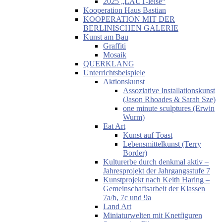
2025 „LAUT-leise“
Kooperation Haus Bastian
KOOPERATION MIT DER
BERLINISCHEN GALERIE
Kunst am Bau
Graffiti
Mosaik
QUERKLANG
Unterrichtsbeispiele
Aktionskunst
Assoziative Installationskunst
(Jason Rhoades & Sarah Sze)
one minute sculptures (Erwin
Wurm)
Eat Art
Kunst auf Toast
Lebensmittelkunst (Terry
Border)
Kulturerbe durch denkmal aktiv –
Jahresprojekt der Jahrgangsstufe 7
Kunstprojekt nach Keith Haring –
Gemeinschaftsarbeit der Klassen
7a/b, 7c und 9a
Land Art
Miniaturwelten mit Knetfiguren