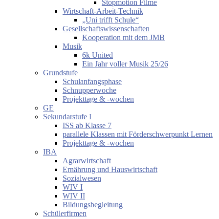
Stopmotion Filme
Wirtschaft-Arbeit-Technik
„Uni trifft Schule“
Gesellschaftswissenschaften
Kooperation mit dem JMB
Musik
6k United
Ein Jahr voller Musik 25/26
Grundstufe
Schulanfangsphase
Schnupperwoche
Projekttage & -wochen
GE
Sekundarstufe I
ISS ab Klasse 7
parallele Klassen mit Förderschwerpunkt Lernen
Projekttage & -wochen
IBA
Agrarwirtschaft
Ernährung und Hauswirtschaft
Sozialwesen
WIV I
WIV II
Bildungsbegleitung
Schülerfirmen