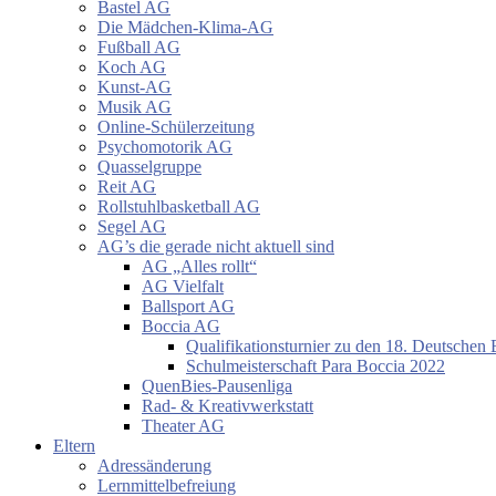
Bastel AG
Die Mädchen-Klima-AG
Fußball AG
Koch AG
Kunst-AG
Musik AG
Online-Schülerzeitung
Psychomotorik AG
Quasselgruppe
Reit AG
Rollstuhlbasketball AG
Segel AG
AG’s die gerade nicht aktuell sind
AG „Alles rollt“
AG Vielfalt
Ballsport AG
Boccia AG
Qualifikationsturnier zu den 18. Deutschen 
Schulmeisterschaft Para Boccia 2022
QuenBies-Pausenliga
Rad- & Kreativwerkstatt
Theater AG
Eltern
Adressänderung
Lernmittelbefreiung