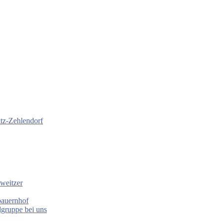
itz-Zehlendorf
weitzer
bauernhof
gruppe bei uns