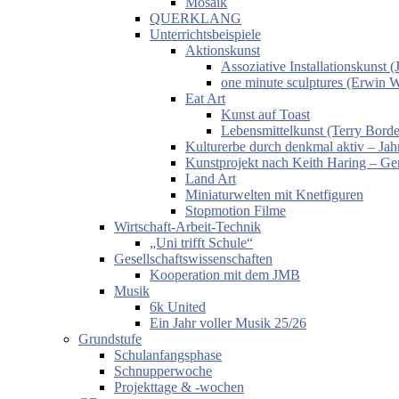
Mosaik
QUERKLANG
Unterrichtsbeispiele
Aktionskunst
Assoziative Installationskunst
one minute sculptures (Erwin 
Eat Art
Kunst auf Toast
Lebensmittelkunst (Terry Borde
Kulturerbe durch denkmal aktiv – Jahr
Kunstprojekt nach Keith Haring – Gem
Land Art
Miniaturwelten mit Knetfiguren
Stopmotion Filme
Wirtschaft-Arbeit-Technik
„Uni trifft Schule“
Gesellschaftswissenschaften
Kooperation mit dem JMB
Musik
6k United
Ein Jahr voller Musik 25/26
Grundstufe
Schulanfangsphase
Schnupperwoche
Projekttage & -wochen