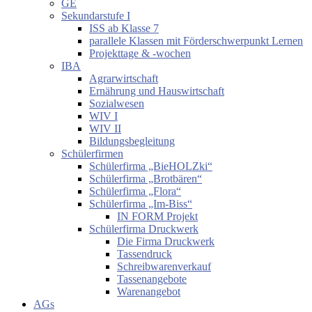
GE
Sekundarstufe I
ISS ab Klasse 7
parallele Klassen mit Förderschwerpunkt Lernen
Projekttage & -wochen
IBA
Agrarwirtschaft
Ernährung und Hauswirtschaft
Sozialwesen
WIV I
WIV II
Bildungsbegleitung
Schülerfirmen
Schülerfirma „BieHOLZki“
Schülerfirma „Brotbären“
Schülerfirma „Flora“
Schülerfirma „Im-Biss“
IN FORM Projekt
Schülerfirma Druckwerk
Die Firma Druckwerk
Tassendruck
Schreibwarenverkauf
Tassenangebote
Warenangebot
AGs