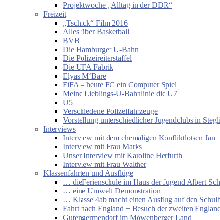
Projektwoche „Alltag in der DDR“
Freizeit
„Tschick“ Film 2016
Alles über Basketball
BVB
Die Hamburger U-Bahn
Die Polizeireiterstaffel
Die UFA Fabrik
Elyas M‘Bare
FiFA – heute FC ein Computer Spiel
Meine Lieblings-U-Bahnlinie die U7
U5
Verschiedene Polizeifahrzeuge
Vorstellung unterschiedlicher Jugendclubs in Stegl
Interviews
Interview mit dem ehemaligen Konfliktlotsen Jan
Interview mit Frau Marks
Unser Interview mit Karoline Herfurth
Interview mit Frau Walther
Klassenfahrten und Ausflüge
… dieFerienschule im Haus der Jugend Albert Sch
… eine Umwelt-Demonstration
… Klasse 4ab macht einen Ausflug auf den Schul
Fahrt nach England + Besuch der zweiten England
Gutengermendorf im Möwenberger Land