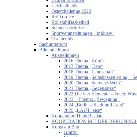
Laufen & Rollen
Leichtathletik
Osterchallenge 2020
Rolli on Ice
RollstuhlBasketball
Schneesportreise
Sportveranstaltungen – inklusiv!
Tischtennis
Sachunterricht
Bildende Kunst
Ausstellungen
2016 Thema „Köpfe“
2017 Thema „Tiere“
2018 Thema „Landschaft“
2019 Thema „Selbstinszenierung – Sel
2020 Thema „Schwarz-Weiß“
2021 Thema „Gegensätze“
2022 Die vier Elemente – Feuer, Wass
2023 – Thema: „Bewegung“
2024 „Berlin – Stadt und Land“
2025 „LAUT-leise“
Kooperation Haus Bastian
KOOPERATION MIT DER BERLINISC
Kunst am Bau
Graffiti