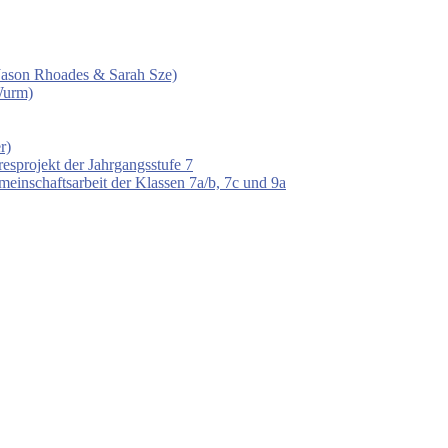
 (Jason Rhoades & Sarah Sze)
Wurm)
r)
esprojekt der Jahrgangsstufe 7
einschaftsarbeit der Klassen 7a/b, 7c und 9a