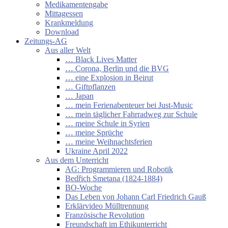
Medikamentengabe
Mittagessen
Krankmeldung
Download
Zeitungs-AG
Aus aller Welt
… Black Lives Matter
… Corona, Berlin und die BVG
… eine Explosion in Beirut
… Giftpflanzen
… Japan
… mein Ferienabenteuer bei Just-Music
… mein täglicher Fahrradweg zur Schule
… meine Schule in Syrien
… meine Sprüche
… meine Weihnachtsferien
Ukraine April 2022
Aus dem Unterricht
AG: Programmieren und Robotik
Bedřich Smetana (1824-1884)
BO-Woche
Das Leben von Johann Carl Friedrich Gauß
Erklärvideo Mülltrennung
Französische Revolution
Freundschaft im Ethikunterricht