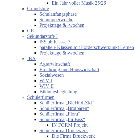
Ein Jahr voller Musik 25/26
Grundstufe
Schulanfangsphase
Schnupperwoche
Projekttage & -wochen
GE
Sekundarstufe I
ISS ab Klasse 7
parallele Klassen mit Förderschwerpunkt Lernen
Projekttage & -wochen
IBA
Agrarwirtschaft
Ernährung und Hauswirtschaft
Sozialwesen
WIV I
WIV II
Bildungsbegleitung
Schülerfirmen
Schülerfirma „BieHOLZki“
Schülerfirma „Brotbären“
Schülerfirma „Flora“
Schülerfirma „Im-Biss“
IN FORM Projekt
Schülerfirma Druckwerk
Die Firma Druckwerk