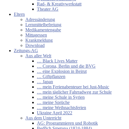
Rad- & Kreativwerkstatt
Theater AG
Eltern
Adressänderung
Lernmittelbefreiung
Medikamentengabe
Mittagessen
Krankmeldung
Download
Zeitungs-AG
Aus aller Welt
… Black Lives Matter
… Corona, Berlin und die BVG
… eine Explosion in Beirut
… Giftpflanzen
… Japan
… mein Ferienabenteuer bei Just-Music
… mein täglicher Fahrradweg zur Schule
… meine Schule in Syrien
… meine Sprüche
… meine Weihnachtsferien
Ukraine April 2022
Aus dem Unterricht
AG: Programmieren und Robotik
Bedřich Smetana (1824-1884)