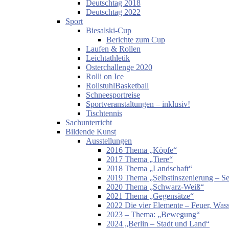
Deutschtag 2018
Deutschtag 2022
Sport
Biesalski-Cup
Berichte zum Cup
Laufen & Rollen
Leichtathletik
Osterchallenge 2020
Rolli on Ice
RollstuhlBasketball
Schneesportreise
Sportveranstaltungen – inklusiv!
Tischtennis
Sachunterricht
Bildende Kunst
Ausstellungen
2016 Thema „Köpfe“
2017 Thema „Tiere“
2018 Thema „Landschaft“
2019 Thema „Selbstinszenierung – Sel
2020 Thema „Schwarz-Weiß“
2021 Thema „Gegensätze“
2022 Die vier Elemente – Feuer, Wass
2023 – Thema: „Bewegung“
2024 „Berlin – Stadt und Land“