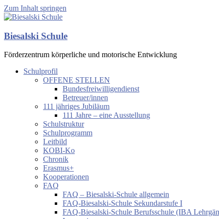
Zum Inhalt springen
Biesalski Schule
Förderzentrum körperliche und motorische Entwicklung
Schulprofil
OFFENE STELLEN
Bundesfreiwilligendienst
Betreuer/innen
111 jähriges Jubiläum
111 Jahre – eine Ausstellung
Schulstruktur
Schulprogramm
Leitbild
KOBI-Ko
Chronik
Erasmus+
Kooperationen
FAQ
FAQ – Biesalski-Schule allgemein
FAQ-Biesalski-Schule Sekundarstufe I
FAQ-Biesalski-Schule Berufsschule (IBA Lehrgä