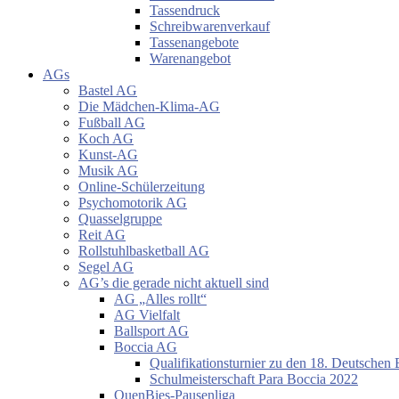
Tassendruck
Schreibwarenverkauf
Tassenangebote
Warenangebot
AGs
Bastel AG
Die Mädchen-Klima-AG
Fußball AG
Koch AG
Kunst-AG
Musik AG
Online-Schülerzeitung
Psychomotorik AG
Quasselgruppe
Reit AG
Rollstuhlbasketball AG
Segel AG
AG’s die gerade nicht aktuell sind
AG „Alles rollt“
AG Vielfalt
Ballsport AG
Boccia AG
Qualifikationsturnier zu den 18. Deutschen 
Schulmeisterschaft Para Boccia 2022
QuenBies-Pausenliga