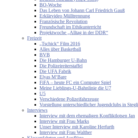
BO-Woche
Das Leben von Johann Carl Friedrich Gauß
Erklärvideo Mülltrennung
Französische Revolution
Freundschaft im Ethikunterricht
Projektwoche „Alltag in der DDR“
Freizeit
„Tschick“ Film 2016
Alles über Basketball
BVB
Die Hamburger U-Bahn
Die Polizeireiterstaffel
Die UFA Fabrik
Elyas M‘Bare
FiFA – heute FC ein Computer Spiel
Meine Lieblings-U-Bahnlinie die U7
U5
Verschiedene Polizeifahrzeuge
Vorstellung unterschiedlicher Jugendclubs in Stegl
Interviews
Interview mit dem ehemaligen Konfliktlotsen Jan
Interview mit Frau Marks
Unser Interview mit Karoline Herfurth
Interview mit Frau Walther
Klassenfahrten und Ausflüge