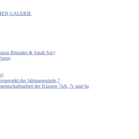
HEN GALERIE
 (Jason Rhoades & Sarah Sze)
Wurm)
r)
esprojekt der Jahrgangsstufe 7
einschaftsarbeit der Klassen 7a/b, 7c und 9a