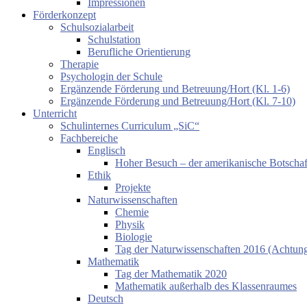
Impressionen
Förderkonzept
Schulsozialarbeit
Schulstation
Berufliche Orientierung
Therapie
Psychologin der Schule
Ergänzende Förderung und Betreuung/Hort (Kl. 1-6)
Ergänzende Förderung und Betreuung/Hort (Kl. 7-10)
Unterricht
Schulinternes Curriculum „SiC“
Fachbereiche
Englisch
Hoher Besuch – der amerikanische Botschaf
Ethik
Projekte
Naturwissenschaften
Chemie
Physik
Biologie
Tag der Naturwissenschaften 2016 (Achtung:
Mathematik
Tag der Mathematik 2020
Mathematik außerhalb des Klassenraumes
Deutsch