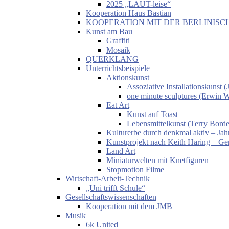
2025 „LAUT-leise“
Kooperation Haus Bastian
KOOPERATION MIT DER BERLINISC
Kunst am Bau
Graffiti
Mosaik
QUERKLANG
Unterrichtsbeispiele
Aktionskunst
Assoziative Installationskunst
one minute sculptures (Erwin 
Eat Art
Kunst auf Toast
Lebensmittelkunst (Terry Borde
Kulturerbe durch denkmal aktiv – Jahr
Kunstprojekt nach Keith Haring – Gem
Land Art
Miniaturwelten mit Knetfiguren
Stopmotion Filme
Wirtschaft-Arbeit-Technik
„Uni trifft Schule“
Gesellschaftswissenschaften
Kooperation mit dem JMB
Musik
6k United