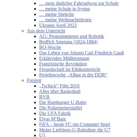
… mein täglicher Fahrradweg zur Schule
… meine Schule in Syrien
… meine Sprüche
… meine Weihnachtsferien
Ukraine April 2022
Aus dem Unterricht
AG: Programmieren und Robotik
Bedřich Smetana (1824-1884)
BO-Woche
Das Leben von Johann Carl Friedrich Gauß
Erklärvideo Mülltrennung
Französische Revolution
Freundschaft im Ethikunterricht
Projektwoche „Alltag in der DDR“
Freizeit
„Tschick“ Film 2016
Alles über Basketball
BVB
Die Hamburger U-Bahn
Die Polizeireiterstaffel
Die UFA Fabrik
Elyas M‘Bare
FiFA – heute FC ein Computer Spiel
Meine Lieblings-U-Bahnlinie die U7
U5