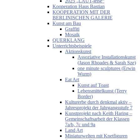
2025 „LAUT-leise“
Kooperation Haus Bastian
KOOPERATION MIT DER
BERLINISCHEN GALERIE
Kunst am Bau
Graffiti
Mosaik
QUERKLANG
Unterrichtsbeispiele
Aktionskunst
Assoziative Installationskunst
(Jason Rhoades & Sarah Sze)
one minute sculptures (Erwin
Wurm)
Eat Art
Kunst auf Toast
Lebensmittelkunst (Terry
Border)
Kulturerbe durch denkmal aktiv –
Jahresprojekt der Jahrgangsstufe 7
Kunstprojekt nach Keith Haring –
Gemeinschaftsarbeit der Klassen
7a/b, 7c und 9a
Land Art
Miniaturwelten mit Knetfiguren