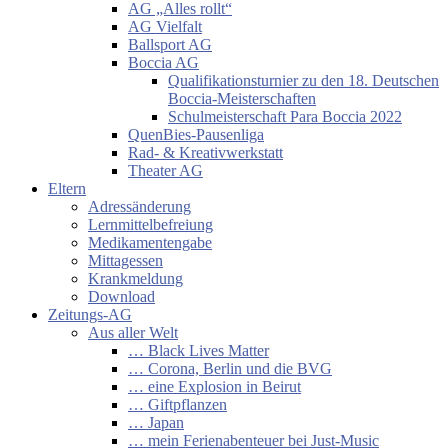
AG „Alles rollt“
AG Vielfalt
Ballsport AG
Boccia AG
Qualifikationsturnier zu den 18. Deutschen
Boccia-Meisterschaften
Schulmeisterschaft Para Boccia 2022
QuenBies-Pausenliga
Rad- & Kreativwerkstatt
Theater AG
Eltern
Adressänderung
Lernmittelbefreiung
Medikamentengabe
Mittagessen
Krankmeldung
Download
Zeitungs-AG
Aus aller Welt
… Black Lives Matter
… Corona, Berlin und die BVG
… eine Explosion in Beirut
… Giftpflanzen
… Japan
… mein Ferienabenteuer bei Just-Music