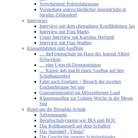
Verschiedene Polizeifahrzeuge
Vorstellung unterschiedlicher Jugendclubs in
Steglitz-Zehlendorf
Interviews
Interview mit dem ehemaligen Konfliktlotsen Jan
Interview mit Frau Marks
Unser Interview mit Karoline Herfurth
Interview mit Frau Walther
Klassenfahrten und Ausflüge
… dieFerienschule im Haus der Jugend Albert
Schweitzer
… eine Umwelt-Demonstration
… Klasse 4ab macht einen Ausflug auf den
Schulbauernhof
Fahrt nach England + Besuch der zweiten
Englandgruppe bei uns
Gutengermendorf im Möwenberger Land
Klassenausflug zur Grünen Woche in der Messe
Süd
Rund um die Biesalski-Schule
Adventsmarkt
Berufsschulsysteme wie IBA und BQL
Das Rollikarussell auf dem Schulhof
Das Sturmtief „Ylenia“
Die Geschichte unseres Schulgebäudes