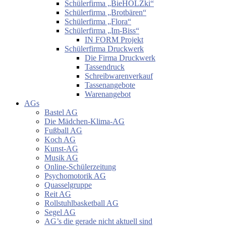
Schülerfirma „BieHOLZki“
Schülerfirma „Brotbären“
Schülerfirma „Flora“
Schülerfirma „Im-Biss“
IN FORM Projekt
Schülerfirma Druckwerk
Die Firma Druckwerk
Tassendruck
Schreibwarenverkauf
Tassenangebote
Warenangebot
AGs
Bastel AG
Die Mädchen-Klima-AG
Fußball AG
Koch AG
Kunst-AG
Musik AG
Online-Schülerzeitung
Psychomotorik AG
Quasselgruppe
Reit AG
Rollstuhlbasketball AG
Segel AG
AG’s die gerade nicht aktuell sind