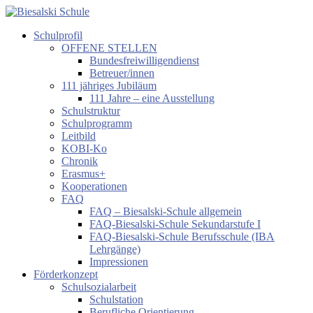
Zum
Inhalt
Schulprofil
springen
Biesalski
OFFENE STELLEN
Schule
Bundesfreiwilligendienst
Betreuer/innen
Förderzentrum
111 jähriges Jubiläum
körperliche
111 Jahre – eine Ausstellung
und
Schulstruktur
motorische
Schulprogramm
Entwicklung
Leitbild
KOBI-Ko
Chronik
Erasmus+
Kooperationen
FAQ
FAQ – Biesalski-Schule allgemein
FAQ-Biesalski-Schule Sekundarstufe I
FAQ-Biesalski-Schule Berufsschule (IBA
Lehrgänge)
Impressionen
Förderkonzept
Schulsozialarbeit
Schulstation
Berufliche Orientierung